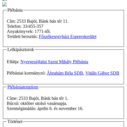
Plébánia
Cím: 2533 Bajót, Bánk bán tér 11.
Telefon: 33/455-357
Anyakönyvek: 1771-től.
Területi beosztás:
Főszékesegyházi Espereskerület
Lelkipásztorok
Ellátja:
Nyergesújfalui Szent Mihály Plébánia
Plébániai kormányzó:
Ábrahám Béla SDB
,
Vitális Gábor SDB
Plébániatemplom
Címe: 2533 Bajót, Bánk bán tér 1.
Búcsú: október utolsó vasárnapja.
Szentségimádás: április 6. és november 16.
Történet