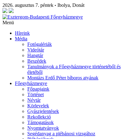
2026. augusztus 7. péntek
Ibolya, Donát
•
Menü
Híreink
Média
Fotógalériák
Videótár
Hangtár
Beszédek
Tanulmányok a Főegyházmegye történetéből és
életéből
Montázs Erdő Péter bíboros atyának
Főegyházmegye
Főpapjaink
Történet
Névtár
Körlevelek
Gyászjelentések
Rekollekció
Támogatások
Nyomtatványok
Segédanyag a plébánosi vizsgához