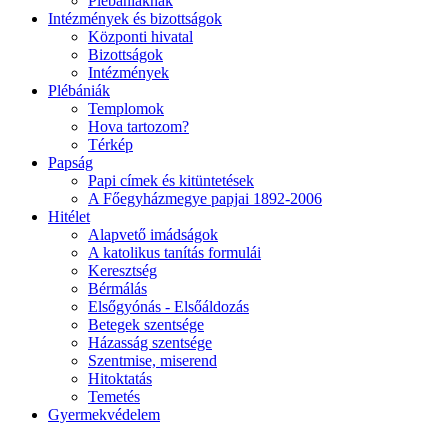
Plébániáknak
Intézmények és bizottságok
Központi hivatal
Bizottságok
Intézmények
Plébániák
Templomok
Hova tartozom?
Térkép
Papság
Papi címek és kitüntetések
A Főegyházmegye papjai 1892-2006
Hitélet
Alapvető imádságok
A katolikus tanítás formulái
Keresztség
Bérmálás
Elsőgyónás - Elsőáldozás
Betegek szentsége
Házasság szentsége
Szentmise, miserend
Hitoktatás
Temetés
Gyermekvédelem