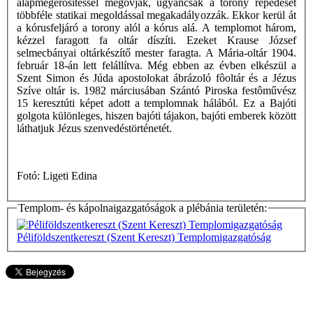
alapmegerôsítéssel megóvják, ugyancsak a torony repedését
többféle statikai megoldással megakadályozzák. Ekkor kerül át
a kórusfeljáró a torony alól a kórus alá. A templomot három,
kézzel faragott fa oltár díszíti. Ezeket Krause József
selmecbányai oltárkészítő mester faragta. A Mária-oltár 1904.
február 18-án lett felállítva. Még ebben az évben elkészül a
Szent Simon és Júda apostolokat ábrázoló fôoltár és a Jézus
Szíve oltár is. 1982 márciusában Szántó Piroska festôművész
15 keresztúti képet adott a templomnak hálából. Ez a Bajóti
golgota különleges, hiszen bajóti tájakon, bajóti emberek között
láthatjuk Jézus szenvedéstörténetét.
Fotó: Ligeti Edina
Templom- és kápolnaigazgatóságok a plébánia területén:
Péliföldszentkereszt (Szent Kereszt) Templomigazgatóság