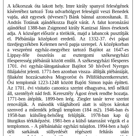
A kőkorszak óta lakott hely. Imre király spanyol feleségének
kíséretéhez tartozó Tota udvarhölgyet feleségül veszi Benedek
vajda, akit egyesek (tévesen?) Bánk bánnal azonosítanak. II.
András Totának ajándékozza Bajót várát. A falut koronázási
ajándékul 1388-ban Zsigmond király Kanizsai János érseknek
adja. A községet először a törökök, majd a labancok pusztítják
el. Plébániája középkori eredetű. Az 1332-37. évi pápai
tizedjegyzékben Kelemen nevű papja szerepel. A középkorban
a veszprémi egyház-megyéhez tartozó Bajótot az 1647-es
Lippay-féle összeírás az esztergomi székesegyházi
főesperesség plébániái között említi. A székesegyházi főesperes
1701. évi egyház-látogatásakor Bajótot 50 hívővel Nyerges
filiájaként jelenti. 1771-ben azonban vissza- állítják plébániáját,
filiaként hozzácsatolva Mogyoróst és Péliföldszentkeresztet.
Ősi templomát 1223-1248 között Bajóti Simon ispán építteti.
Az 1701. évi visitatio canonica szerint elhagyatva, tető nélkül
áll, szentélyét nád fedi. Keresztély Ágost érsek rendbe hozatja.
1771-ben átépítik. 1899-ben leég. Ziegler tanár terve szerint
renoválják. A második világháború alatt is súlyos károkat
szenved a műemlék jellegű templom (184 m2). 1946-ban és
1958-ban külsőleg-belsőleg felújítják. 1978-ban kap új
liturgikus térkiképzést. 1981-ben a külső tatarozást végzik el a
templomon. - A plébániaház egyházi tulajdon. 1994-ben a hajó
déli sarkának süllyedését régészeti feltárás után