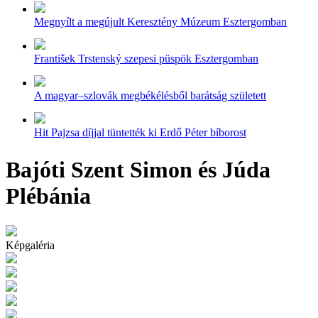
Megnyílt a megújult Keresztény Múzeum Esztergomban
František Trstenský szepesi püspök Esztergomban
A magyar–szlovák megbékélésből barátság született
Hit Pajzsa díjjal tüntették ki Erdő Péter bíborost
Bajóti Szent Simon és Júda
Plébánia
Képgaléria