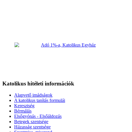
Katolikus hitéleti információk
Alapvető imádságok
A katolikus tanítás formulái
Keresztség
Bérmálás
Elsőgyónás - Elsőáldozás
Betegek szentsége
Házasság szentsége