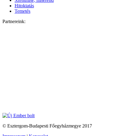
Szentmise, miserend
Hitoktatás
Temetés
Partnereink:
© Esztergom-Budapesti Főegyházmegye 2017