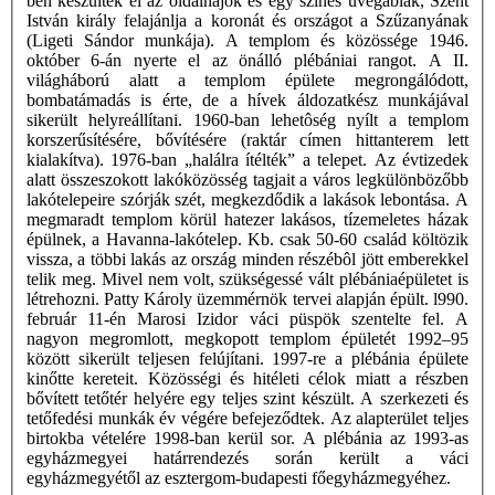
ben készültek el az oldalhajók és egy színes üvegablak, Szent
István király felajánlja a koronát és országot a Szűzanyának
(Ligeti Sándor munkája). A templom és közössége 1946.
október 6-án nyerte el az önálló plébániai rangot. A II.
világháború alatt a templom épülete megrongálódott,
bombatámadás is érte, de a hívek áldozatkész munkájával
sikerült helyreállítani. 1960-ban lehetôség nyílt a templom
korszerűsítésére, bővítésére (raktár címen hittanterem lett
kialakítva). 1976-ban „halálra ítélték” a telepet. Az évtizedek
alatt összeszokott lakóközösség tagjait a város legkülönbözőbb
lakótelepeire szórják szét, megkezdődik a lakások lebontása. A
megmaradt templom körül hatezer lakásos, tízemeletes házak
épülnek, a Havanna-lakótelep. Kb. csak 50-60 család költözik
vissza, a többi lakás az ország minden részébôl jött emberekkel
telik meg. Mivel nem volt, szükségessé vált plébániaépületet is
létrehozni. Patty Károly üzemmérnök tervei alapján épült. l990.
február 11-én Marosi Izidor váci püspök szentelte fel. A
nagyon megromlott, megkopott templom épületét 1992–95
között sikerült teljesen felújítani. 1997-re a plébánia épülete
kinőtte kereteit. Közösségi és hitéleti célok miatt a részben
bővített tetőtér helyére egy teljes szint készült. A szerkezeti és
tetőfedési munkák év végére befejeződtek. Az alapterület teljes
birtokba vételére 1998-ban kerül sor. A plébánia az 1993-as
egyházmegyei határrendezés során került a váci
egyházmegyétől az esztergom-budapesti főegyházmegyéhez.