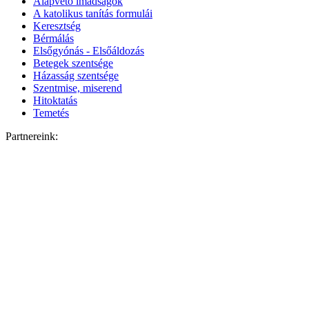
Alapvető imádságok
A katolikus tanítás formulái
Keresztség
Bérmálás
Elsőgyónás - Elsőáldozás
Betegek szentsége
Házasság szentsége
Szentmise, miserend
Hitoktatás
Temetés
Partnereink: