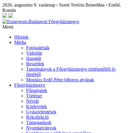
2026. augusztus 9. vasárnap
Szent Terézia Benedikta
Emőd,
•
•
Román
Menü
Híreink
Média
Fotógalériák
Videótár
Hangtár
Beszédek
Tanulmányok a Főegyházmegye történetéből és
életéből
Montázs Erdő Péter bíboros atyának
Főegyházmegye
Főpapjaink
Történet
Névtár
Körlevelek
Gyászjelentések
Rekollekció
Támogatások
Nyomtatványok