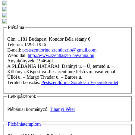
Plébánia
Cím: 1181 Budapest, Kondor Béla sétány 6.
Telefon: 1/291-1926
E-mail:
pestszentlorinc.szentlaszlo@gmail.com
Weboldal:
http://www.szentlaszlo-havanna.hu
Anyakönyvek: 1946-tól
A PLÉBÁNIA HATÁRAI: Darányi u. – Új temető u. –
Kőbánya-Kispest vá.-Pestszentimre felső vm. vasútvonal –
Üllői u. – Margó Tivadar u. – Baross u.
Területi beosztás:
Pestszentlőrinc-Soroksári Espereskerület
Lelkipásztorok
Plébániai kormányzó:
Tihanyi Péter
Plébániatemplom