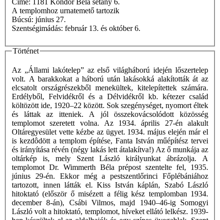
Címe: 1181 Kondor Béla sétány 6.
A templomhoz urnatemető tartozik
Búcsú: június 27.
Szentségimádás: február 13. és október 6.
Történet
Az „Állami lakótelep” az első világháború idején lőszertelep
volt. A barakkokat a háború után lakásokká alakították át az
elcsatolt országrészekből menekültek, kitelepítettek számára.
Erdélyből, Felvidékről és a Délvidékről kb. kétezer család
költözött ide, 1920–22 között. Sok szegénységet, nyomort éltek
és láttak az itteniek. A jól összekovácsolódott közösség
templomot szeretett volna. Az 1934. április 27-én alakult
Oltáregyesület vette kézbe az ügyet. 1934. május elején már el
is kezdôdött a templom építése, Fanta István műépítész tervei
és irányítása révén (négy lakás lett átalakítva!) Az ő munkája az
oltárkép is, mely Szent László királyunkat ábrázolja. A
templomot Dr. Wimmerth Béla prépost szentelte fel, 1935.
június 29-én. Ekkor még a pestszentlőrinci Főplébániához
tartozott, innen látták el. Kiss István káplán, Szabó László
hitoktató (először ő misézett a félig kész templomban 1934.
december 8-án), Csábi Vilmos, majd 1940–46-ig Somogyi
László volt a hitoktató, templomot, híveket ellátó lelkész. 1939-