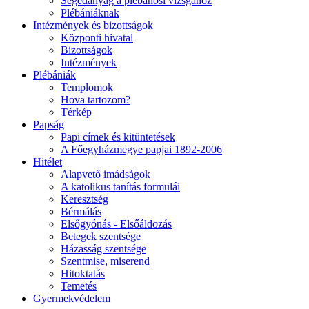
Segédanyag a plébánosi vizsgához
Plébániáknak
Intézmények és bizottságok
Központi hivatal
Bizottságok
Intézmények
Plébániák
Templomok
Hova tartozom?
Térkép
Papság
Papi címek és kitüntetések
A Főegyházmegye papjai 1892-2006
Hitélet
Alapvető imádságok
A katolikus tanítás formulái
Keresztség
Bérmálás
Elsőgyónás - Elsőáldozás
Betegek szentsége
Házasság szentsége
Szentmise, miserend
Hitoktatás
Temetés
Gyermekvédelem