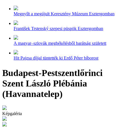
Megnyílt a megújult Keresztény Múzeum Esztergomban
František Trstenský szepesi püspök Esztergomban
A magyar–szlovák megbékélésből barátság született
Hit Pajzsa díjjal tüntették ki Erdő Péter bíborost
Budapest-Pestszentlőrinci
Szent László Plébánia
(Havannatelep)
Képgaléria