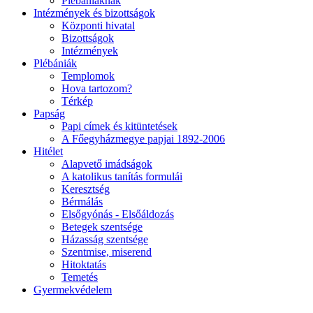
Plébániáknak
Intézmények és bizottságok
Központi hivatal
Bizottságok
Intézmények
Plébániák
Templomok
Hova tartozom?
Térkép
Papság
Papi címek és kitüntetések
A Főegyházmegye papjai 1892-2006
Hitélet
Alapvető imádságok
A katolikus tanítás formulái
Keresztség
Bérmálás
Elsőgyónás - Elsőáldozás
Betegek szentsége
Házasság szentsége
Szentmise, miserend
Hitoktatás
Temetés
Gyermekvédelem