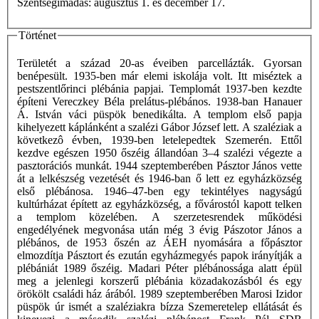
Szentségimádás: augusztus 1. és december 17.
Történet
Területét a század 20-as éveiben parcellázták. Gyorsan
benépesült. 1935-ben már elemi iskolája volt. Itt miséztek a
pestszentlőrinci plébánia papjai. Templomát 1937-ben kezdte
építeni Vereczkey Béla prelátus-plébános. 1938-ban Hanauer
Á. István váci püspök benedikálta. A templom első papja
kihelyezett káplánként a szalézi Gábor József lett. A szaléziak a
következô évben, 1939-ben letelepedtek Szemerén. Ettől
kezdve egészen 1950 őszéig állandóan 3–4 szalézi végezte a
pasztorációs munkát. 1944 szeptemberében Pásztor János vette
át a lelkészség vezetését és 1946-ban ő lett ez egyházközség
első plébánosa. 1946–47-ben egy tekintélyes nagyságú
kultúrházat épített az egyházközség, a fővárostól kapott telken
a templom közelében. A szerzetesrendek működési
engedélyének megvonása után még 3 évig Pászotor János a
plébános, de 1953 őszén az ÁEH nyomására a főpásztor
elmozdítja Pásztort és ezután egyházmegyés papok irányítják a
plébániát 1989 őszéig. Madari Péter plébánossága alatt épül
meg a jelenlegi korszerű plébánia közadakozásból és egy
örökölt családi ház árából. 1989 szeptemberében Marosi Izidor
püspök úr ismét a szaléziakra bízza Szemeretelep ellátását és