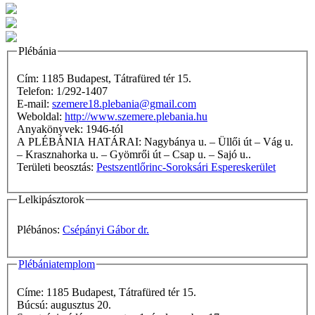
Plébánia
Cím: 1185 Budapest, Tátrafüred tér 15.
Telefon: 1/292-1407
E-mail:
szemere18.plebania@gmail.com
Weboldal:
http://www.szemere.plebania.hu
Anyakönyvek: 1946-tól
A PLÉBÁNIA HATÁRAI: Nagybánya u. – Üllői út – Vág u.
– Krasznahorka u. – Gyömrői út – Csap u. – Sajó u..
Területi beosztás:
Pestszentlőrinc-Soroksári Espereskerület
Lelkipásztorok
Plébános:
Csépányi Gábor dr.
Plébániatemplom
Címe: 1185 Budapest, Tátrafüred tér 15.
Búcsú: augusztus 20.