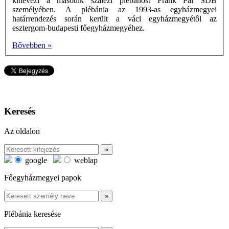
kinevezi a második szalézi plébánost Frank Pál SDB
személyében. A plébánia az 1993-as egyházmegyei
határrendezés során került a váci egyházmegyétôl az
esztergom-budapesti főegyházmegyéhez.
Bővebben »
Keresés
Az oldalon
google
weblap
Főegyházmegyei papok
Plébánia keresése