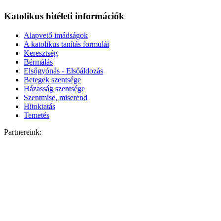
Katolikus hitéleti információk
Alapvető imádságok
A katolikus tanítás formulái
Keresztség
Bérmálás
Elsőgyónás - Elsőáldozás
Betegek szentsége
Házasság szentsége
Szentmise, miserend
Hitoktatás
Temetés
Partnereink: