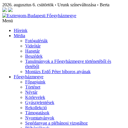
2026. augusztus 6. csütörtök
Urunk színeváltozása
Berta
•
•
Menü
Híreink
Média
Fotógalériák
Videótár
Hangtár
Beszédek
Tanulmányok a Főegyházmegye történetéből és
életéből
Montázs Erdő Péter bíboros atyának
Főegyházmegye
Főpapjaink
Történet
Névtár
Körlevelek
Gyászjelentések
Rekollekció
Támogatások
Nyomtatványok
Segédanyag a plébánosi vizsgához