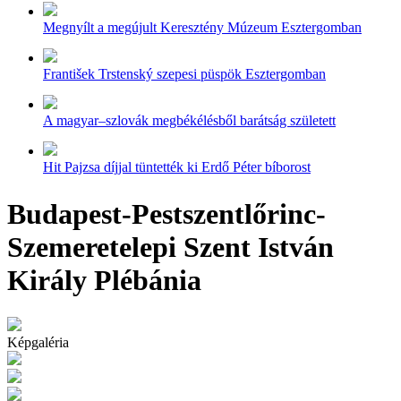
Megnyílt a megújult Keresztény Múzeum Esztergomban
František Trstenský szepesi püspök Esztergomban
A magyar–szlovák megbékélésből barátság született
Hit Pajzsa díjjal tüntették ki Erdő Péter bíborost
Budapest-Pestszentlőrinc-
Szemeretelepi Szent István
Király Plébánia
Képgaléria