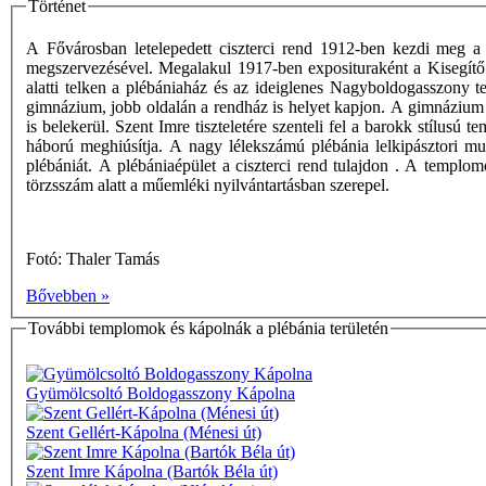
Történet
A Fővárosban letelepedett ciszterci rend 1912-ben kezdi meg a 
megszervezésével. Megalakul 1917-ben exposituraként a Kisegítő 
alatti telken a plébániaház és az ideiglenes Nagyboldogasszony
gimnázium, jobb oldalán a rendház is helyet kapjon. A gimnázium 
is belekerül. Szent Imre tiszteletére szenteli fel a barokk stílus
háború meghiúsítja. A nagy lélekszámú plébánia lelkipásztori m
plébániát. A plébániaépület a ciszterci rend tulajdon . A templom
törzsszám alatt a műemléki nyilvántartásban szerepel.
Fotó: Thaler Tamás
Bővebben »
További templomok és kápolnák a plébánia területén
Gyümölcsoltó Boldogasszony Kápolna
Szent Gellért-Kápolna (Ménesi út)
Szent Imre Kápolna (Bartók Béla út)