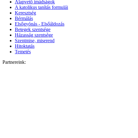
Alapvető imádságok
A katolikus tanítás formulái
Keresztség
Bérmálás
Elsőgyónás - Elsőáldozás
Betegek szentsége
Házasság szentsége
Szentmise, miserend
Hitoktatás
Temetés
Partnereink: