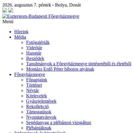
2026. augusztus 7. péntek
Ibolya, Donát
•
Menü
Híreink
Média
Fotógalériák
Videótár
Hangtár
Beszédek
Tanulmányok a Főegyházmegye történetéből és életéből
Montázs Erdő Péter bíboros atyának
Főegyházmegye
Főpapjaink
Történet
Névtár
Körlevelek
Gyászjelentések
Rekollekció
Támogatások
Nyomtatványok
Segédanyag a plébánosi vizsgához
Plébániáknak