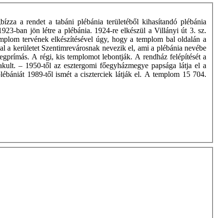
zza a rendet a tabáni plébánia területéből kihasítandó plébánia
-ban jön létre a plébánia. 1924-re elkészül a Villányi út 3. sz.
mplom tervének elkészítésével úgy, hogy a templom bal oldalán a
l a kerületet Szentimrevárosnak nevezik el, ami a plébánia nevébe
cegprímás. A régi, kis templomot lebontják. A rendház felépítését a
kult. – 1950-től az esztergomi főegyházmegye papsága látja el a
lébániát 1989-től ismét a ciszterciek látják el. A templom 15 704.