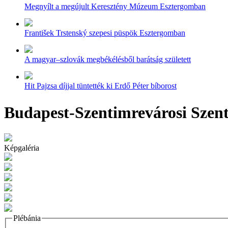
Megnyílt a megújult Keresztény Múzeum Esztergomban
František Trstenský szepesi püspök Esztergomban
A magyar–szlovák megbékélésből barátság született
Hit Pajzsa díjjal tüntették ki Erdő Péter bíborost
Budapest-Szentimrevárosi Szent
Képgaléria
Plébánia