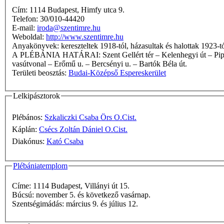
Cím: 1114 Budapest, Himfy utca 9.
Telefon: 30/010-44420
E-mail:
iroda@szentimre.hu
Weboldal:
http://www.szentimre.hu
Anyakönyvek: kereszteltek 1918-tól, házasultak és halottak 1923-
A PLÉBÁNIA HATÁRAI: Szent Gellért tér – Kelenhegyi út – Pipacs u. – Rezeda u. – Kelenhegyi u. – Somlói u. – Alsóhegy út – Avar u. – Hegyalja út – Budaörsi út – Kelenföldi pu.-Ferencváros pu.
vasútvonal – Erőmű u. – Bercsényi u. – Bartók Béla út.
Területi beosztás:
Budai-Középső Espereskerület
Lelkipásztorok
Plébános:
Szkaliczki Csaba Örs O.Cist.
Káplán:
Csécs Zoltán Dániel O.Cist.
Diakónus:
Kató Csaba
Plébániatemplom
Címe: 1114 Budapest, Villányi út 15.
Búcsú: november 5. és következő vasárnap.
Szentségimádás: március 9. és július 12.