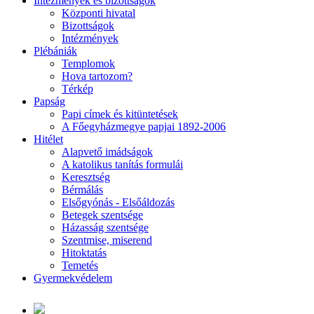
Intézmények és bizottságok
Központi hivatal
Bizottságok
Intézmények
Plébániák
Templomok
Hova tartozom?
Térkép
Papság
Papi címek és kitüntetések
A Főegyházmegye papjai 1892-2006
Hitélet
Alapvető imádságok
A katolikus tanítás formulái
Keresztség
Bérmálás
Elsőgyónás - Elsőáldozás
Betegek szentsége
Házasság szentsége
Szentmise, miserend
Hitoktatás
Temetés
Gyermekvédelem