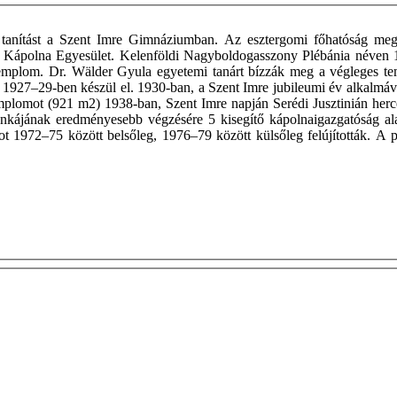
tanítást a Szent Imre Gimnáziumban. Az esztergomi főhatóság megbí
Kápolna Egyesület. Kelenföldi Nagyboldogasszony Plébánia néven 1923
 templom. Dr. Wälder Gyula egyetemi tanárt bízzák meg a végleges te
1927–29-ben készül el. 1930-ban, a Szent Imre jubileumi év alkalmáva
ú templomot (921 m2) 1938-ban, Szent Imre napján Serédi Jusztinián her
unkájának eredményesebb végzésére 5 kisegítő kápolnaigazgatóság ala
ot 1972–75 között belsőleg, 1976–79 között külsőleg felújították. A p