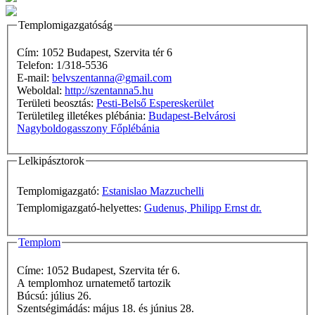
Templomigazgatóság
Cím: 1052 Budapest, Szervita tér 6
Telefon: 1/318-5536
E-mail:
belvszentanna@gmail.com
Weboldal:
http://szentanna5.hu
Területi beosztás:
Pesti-Belső Espereskerület
Területileg illetékes plébánia:
Budapest-Belvárosi
Nagyboldogasszony Főplébánia
Lelkipásztorok
Templomigazgató:
Estanislao Mazzuchelli
Templomigazgató-helyettes:
Gudenus, Philipp Ernst dr.
Templom
Címe: 1052 Budapest, Szervita tér 6.
A templomhoz urnatemető tartozik
Búcsú: július 26.
Szentségimádás: május 18. és június 28.