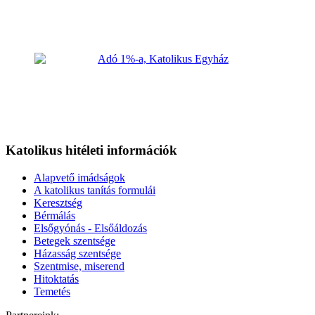
Katolikus hitéleti információk
Alapvető imádságok
A katolikus tanítás formulái
Keresztség
Bérmálás
Elsőgyónás - Elsőáldozás
Betegek szentsége
Házasság szentsége
Szentmise, miserend
Hitoktatás
Temetés