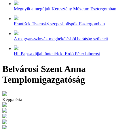
Megnyílt a megújult Keresztény Múzeum Esztergomban
František Trstenský szepesi püspök Esztergomban
A magyar–szlovák megbékélésből barátság született
Hit Pajzsa díjjal tüntették ki Erdő Péter bíborost
Belvárosi Szent Anna
Templomigazgatóság
Képgaléria