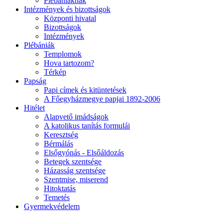
Plébániáknak
Intézmények és bizottságok
Központi hivatal
Bizottságok
Intézmények
Plébániák
Templomok
Hova tartozom?
Térkép
Papság
Papi címek és kitüntetések
A Főegyházmegye papjai 1892-2006
Hitélet
Alapvető imádságok
A katolikus tanítás formulái
Keresztség
Bérmálás
Elsőgyónás - Elsőáldozás
Betegek szentsége
Házasság szentsége
Szentmise, miserend
Hitoktatás
Temetés
Gyermekvédelem