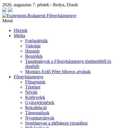
2026. augusztus 7. péntek
Ibolya, Donát
•
Menü
Híreink
Média
Fotógalériák
Videótár
Hangtár
Beszédek
Tanulmányok a Főegyházmegye történetéből és
életéből
Montázs Erdő Péter bíboros atyának
Főegyházmegye
Főpapjaink
Történet
Névtár
Körlevelek
Gyászjelentések
Rekollekció
Támogatások
Nyomtatványok
Segédanyag a plébánosi vizsgához