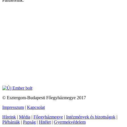
Partnereink:
© Esztergom-Budapesti Főegyházmegye 2017
Impresszum
|
Kapcsolat
Híreink
|
Média
|
Főegyházmegye
|
Intézmények és bizottságok
|
Plébániák
|
Papság
|
Hitélet
|
Gyermekvédelem