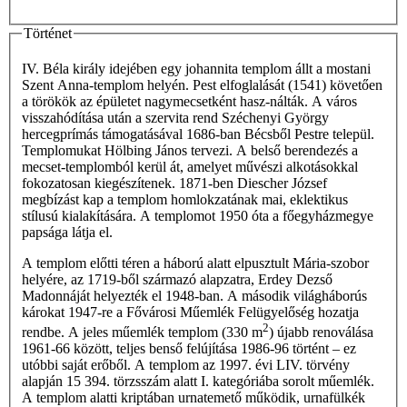
Történet
IV. Béla király idejében egy johannita templom állt a mostani
Szent Anna-templom helyén. Pest elfoglalását (1541) követően
a törökök az épületet nagymecsetként hasz-nálták. A város
visszahódítása után a szervita rend Széchenyi György
hercegprímás támogatásával 1686-ban Bécsből Pestre települ.
Templomukat Hölbing János tervezi. A belső berendezés a
mecset-templomból kerül át, amelyet művészi alkotásokkal
fokozatosan kiegészítenek. 1871-ben Diescher József
megbízást kap a templom homlokzatának mai, eklektikus
stílusú kialakítására. A templomot 1950 óta a főegyházmegye
papsága látja el.
A templom előtti téren a háború alatt elpusztult Mária-szobor
helyére, az 1719-ből származó alapzatra, Erdey Dezső
Madonnáját helyezték el 1948-ban. A második világháborús
károkat 1947-re a Fővárosi Műemlék Felügyelőség hozatja
2
rendbe. A jeles műemlék templom (330 m
) újabb renoválása
1961-66 között, teljes benső felújítása 1986-96 történt – ez
utóbbi saját erőből. A templom az 1997. évi LIV. törvény
alapján 15 394. törzsszám alatt I. kategóriába sorolt műemlék.
A templom alatti kriptában urnatemető működik, urnafülkék