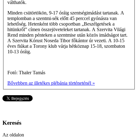
válthatók.
Minden csütörtökön, 9-17 óráig szentségimádást tartanak. A
templomban a szentmi-sék előtt 45 perccel gyónásra van
lehetőség. Hetenként több csoportban „Beszélgetések a
hitünkről” címen összejöveteleket tartanak. A Szervita Világi
Rend minden pénteken a szentmise után közös imádságot tart.
A Szervita Kórust Noseda Tibor főkántor úr vezeti. A 10-15
éves fiúkat a Torony klub várja hétköznap 15-18, szombaton
10-13 óráig.
Fotó: Thaler Tamás
Bővebben az illetékes plébánia történeténél »
Keresés
Az oldalon