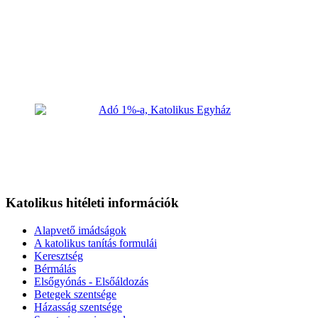
Katolikus hitéleti információk
Alapvető imádságok
A katolikus tanítás formulái
Keresztség
Bérmálás
Elsőgyónás - Elsőáldozás
Betegek szentsége
Házasság szentsége