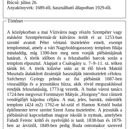
Búcsú: július 26.
Anyakönyvek: 1689-től, használható állapotban 1929-től.
Történet
A középkorban a mai Víziváros nagy részén Szentpéter vagy
másként Szentpétermár-tír külváros terült el az 1253-ban
szentté avatott Péter vértanú tiszteletére emelt, exempt
templommal, amely a vári Nagyboldogasszony templom filiája
mindaddig, míg 1390-ben meg nem vonják plébániájának
határait. A török időben és a felszabadító harcok során a
templom elpusztul. Alapjait a Csalogány u. 7–9–11. sz. telken
tárták fel. A török kiűzése után az itt élő hívek Maktúl
Musztafa átalakított dzsámiját használják istentiszteleti célokra.
Széchenyi György prímás az ősi plébániát 1687-ben
visszaállítja és a jezsuitákra bízza, akik rövid megszakítással
rendjük feloszlatásáig, 1773-ig vezetik. A budai városi tanács
1724-ben megveszi Forstmayer Mátyás „Horgony”-hoz címzett
vendéglőjét kápolna céljára. A mai, jeles, barokk, műemlék
templom (424 m2) 1762-re ké-szül el Hamon Kristóf budai
építőmester terve szerint Szent Anna tiszteletére. A jezsuiták a
plébániával kapcsolatban magyar iskolát is nyitnak, amelyben
Faludi Ferenc költő és nyelvújító is tanít. 1838-ban és 1879-
ben az árvíztôl, 1849-ben pedig Buda ostromakor szenved