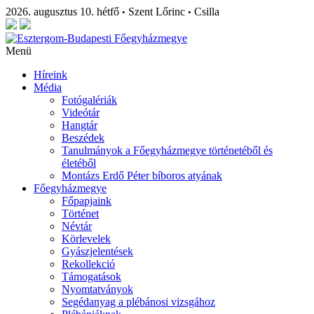
2026. augusztus 10. hétfő
Szent Lőrinc
Csilla
•
•
Menü
Híreink
Média
Fotógalériák
Videótár
Hangtár
Beszédek
Tanulmányok a Főegyházmegye történetéből és
életéből
Montázs Erdő Péter bíboros atyának
Főegyházmegye
Főpapjaink
Történet
Névtár
Körlevelek
Gyászjelentések
Rekollekció
Támogatások
Nyomtatványok
Segédanyag a plébánosi vizsgához