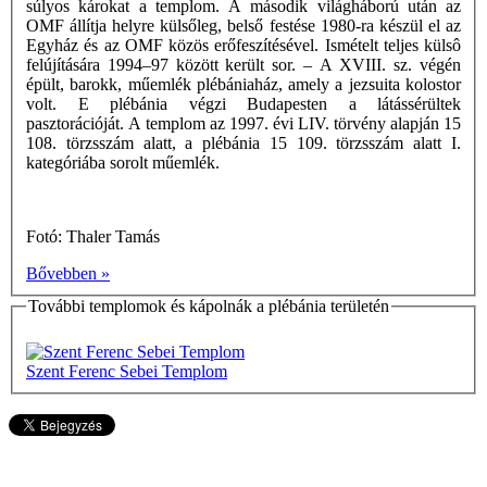
súlyos károkat a templom. A második világháború után az
OMF állítja helyre külsőleg, belső festése 1980-ra készül el az
Egyház és az OMF közös erőfeszítésével. Ismételt teljes külsô
felújítására 1994–97 között került sor. – A XVIII. sz. végén
épült, barokk, műemlék plébániaház, amely a jezsuita kolostor
volt. E plébánia végzi Budapesten a látássérültek
pasztorációját. A templom az 1997. évi LIV. törvény alapján 15
108. törzsszám alatt, a plébánia 15 109. törzsszám alatt I.
kategóriába sorolt műemlék.
Fotó: Thaler Tamás
Bővebben »
További templomok és kápolnák a plébánia területén
Szent Ferenc Sebei Templom