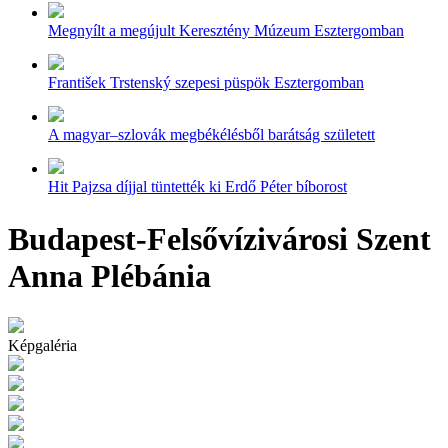
Megnyílt a megújult Keresztény Múzeum Esztergomban
František Trstenský szepesi püspök Esztergomban
A magyar–szlovák megbékélésből barátság született
Hit Pajzsa díjjal tüntették ki Erdő Péter bíborost
Budapest-Felsővízivárosi Szent
Anna Plébánia
Képgaléria