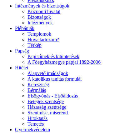
Plébániáknak
Intézmények és bizottságok
Központi hivatal
Bizottságok
Intézmények
Plébániák
Templomok
Hova tartozom?
Térkép
Papság
Papi címek és kitüntetések
A Főegyházmegye papjai 1892-2006
Hitélet
Alapvető imádságok
A katolikus tanítás formulái
Keresztség
Bérmálás
Elsőgyónás - Elsőáldozás
Betegek szentsége
Házasság szentsége
Szentmise, miserend
Hitoktatás
Temetés
Gyermekvédelem