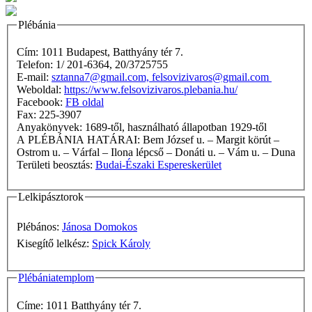
Plébánia
Cím: 1011 Budapest, Batthyány tér 7.
Telefon: 1/ 201-6364, 20/3725755
E-mail:
sztanna7@gmail.com, felsovizivaros@gmail.com
Weboldal:
https://www.felsovizivaros.plebania.hu/
Facebook:
FB oldal
Fax: 225-3907
Anyakönyvek: 1689-től, használható állapotban 1929-től
A PLÉBÁNIA HATÁRAI: Bem József u. – Margit körút –
Ostrom u. – Várfal – Ilona lépcső – Donáti u. – Vám u. – Duna
Területi beosztás:
Budai-Északi Espereskerület
Lelkipásztorok
Plébános:
Jánosa Domokos
Kisegítő lelkész:
Spick Károly
Plébániatemplom
Címe: 1011 Batthyány tér 7.