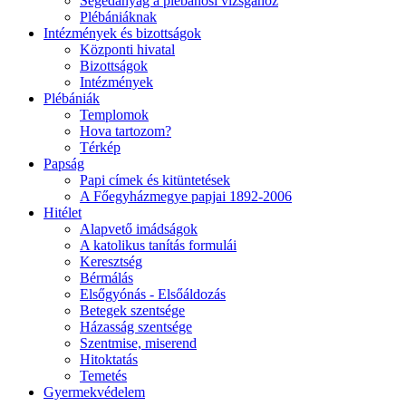
Segédanyag a plébánosi vizsgához
Plébániáknak
Intézmények és bizottságok
Központi hivatal
Bizottságok
Intézmények
Plébániák
Templomok
Hova tartozom?
Térkép
Papság
Papi címek és kitüntetések
A Főegyházmegye papjai 1892-2006
Hitélet
Alapvető imádságok
A katolikus tanítás formulái
Keresztség
Bérmálás
Elsőgyónás - Elsőáldozás
Betegek szentsége
Házasság szentsége
Szentmise, miserend
Hitoktatás
Temetés
Gyermekvédelem