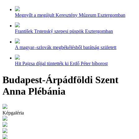
Megnyílt a megújult Keresztény Múzeum Esztergomban
František Trstenský szepesi püspök Esztergomban
A magyar–szlovák megbékélésből barátság született
Hit Pajzsa díjjal tüntették ki Erdő Péter bíborost
Budapest-Árpádföldi Szent
Anna Plébánia
Képgaléria