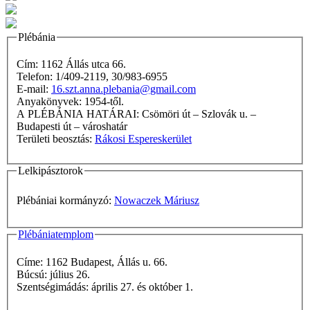
Plébánia
Cím: 1162 Állás utca 66.
Telefon: 1/409-2119, 30/983-6955
E-mail:
16.szt.anna.plebania@gmail.com
Anyakönyvek: 1954-től.
A PLÉBÁNIA HATÁRAI: Csömöri út – Szlovák u. –
Budapesti út – városhatár
Területi beosztás:
Rákosi Espereskerület
Lelkipásztorok
Plébániai kormányzó:
Nowaczek Máriusz
Plébániatemplom
Címe: 1162 Budapest, Állás u. 66.
Búcsú: július 26.
Szentségimádás: április 27. és október 1.