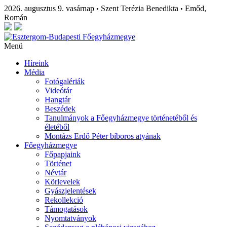
2026. augusztus 9. vasárnap
Szent Terézia Benedikta
Emőd,
•
•
Román
Menü
Híreink
Média
Fotógalériák
Videótár
Hangtár
Beszédek
Tanulmányok a Főegyházmegye történetéből és
életéből
Montázs Erdő Péter bíboros atyának
Főegyházmegye
Főpapjaink
Történet
Névtár
Körlevelek
Gyászjelentések
Rekollekció
Támogatások
Nyomtatványok