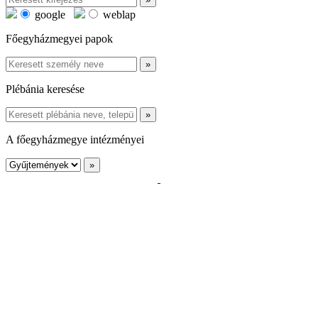
google
weblap
Főegyházmegyei papok
Plébánia keresése
A főegyházmegye intézményei