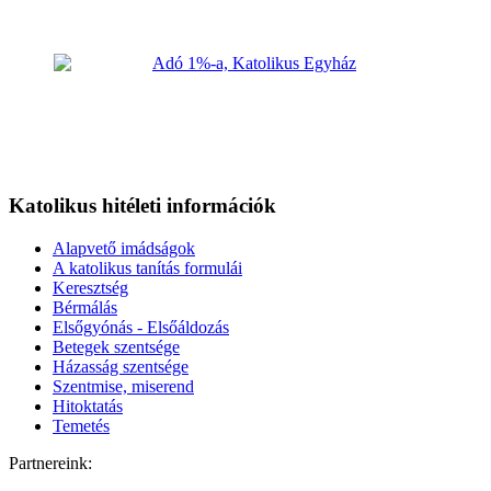
Katolikus hitéleti információk
Alapvető imádságok
A katolikus tanítás formulái
Keresztség
Bérmálás
Elsőgyónás - Elsőáldozás
Betegek szentsége
Házasság szentsége
Szentmise, miserend
Hitoktatás
Temetés
Partnereink: