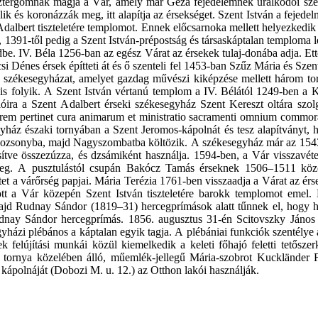
ztergomnak magja a Vár, amely már Géza fejedelemnek uralkodói székh
elik és koronázzák meg, itt alapítja az érsekséget. Szent István a fejede
albert tiszteletére templomot. Ennek előcsarnoka mellett helyezkedik e
1-től pedig a Szent István-prépostság és társaskáptalan temploma lesz.
ndbe. IV. Béla 1256-ban az egész Várat az érsekek tulaj-donába adja. Et
Dénes érsek építteti át és ő szenteli fel 1453-ban Szűz Mária és Szent A
 székesegyházat, amelyet gazdag művészi kiképzése mellett három toro
is folyik. A Szent István vértanú templom a IV. Bélától 1249-ben a K
óira a Szent Adalbert érseki székesegyház Szent Kereszt oltára szol
orem pertinet cura animarum et ministratio sacramenti omnium commorant
ház északi tornyában a Szent Jeromos-kápolnát és tesz alapítványt, h
n Pozsonyba, majd Nagyszombatba költözik. A székesegyház már az 1543.
tve összezúzza, és dzsámiként használja. 1594-ben, a Vár visszavétel
g. A pusztulástól csupán Bakócz Tamás érseknek 1506–1511 között
letet a várőrség papjai. Mária Terézia 1761-ben visszaadja a Várat az 
t a Vár közepén Szent István tiszteletére barokk templomot emel. 
d Rudnay Sándor (1819–31) hercegprímások alatt tűnnek el, hogy hel
nay Sándor hercegprímás. 1856. augusztus 31-én Scitovszky János h
gyházi plébános a káptalan egyik tagja. A plébániai funkciók szentélye 
felújítási munkái közül kiemelkedik a keleti főhajó feletti tetősze
 tornya közelében álló, műemlék-jellegű Mária-szobrot Kuckländer Fe
kápolnáját (Dobozi M. u. 12.) az Otthon lakói használják.