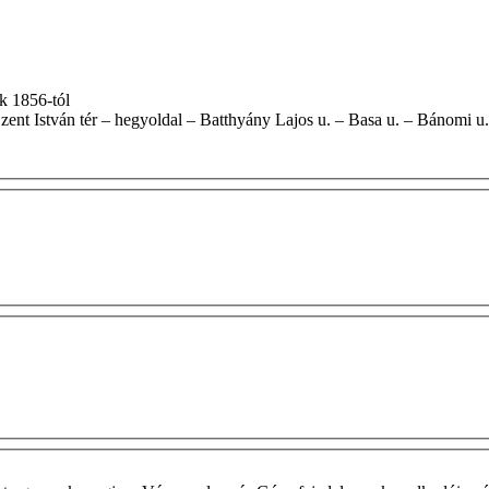
áltak 1856-tól
ét oldala) – Szent István tér – hegyoldal – Batthyány Lajos u. – Basa u. – Bánomi