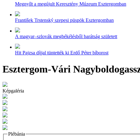
Megnyílt a megújult Keresztény Múzeum Esztergomban
František Trstenský szepesi püspök Esztergomban
A magyar–szlovák megbékélésből barátság született
Hit Pajzsa díjjal tüntették ki Erdő Péter bíborost
Esztergom-Vári Nagyboldogasszo
Képgaléria
Plébánia