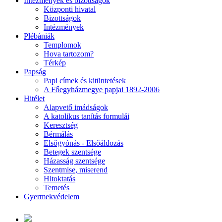
Intézmények és bizottságok
Központi hivatal
Bizottságok
Intézmények
Plébániák
Templomok
Hova tartozom?
Térkép
Papság
Papi címek és kitüntetések
A Főegyházmegye papjai 1892-2006
Hitélet
Alapvető imádságok
A katolikus tanítás formulái
Keresztség
Bérmálás
Elsőgyónás - Elsőáldozás
Betegek szentsége
Házasság szentsége
Szentmise, miserend
Hitoktatás
Temetés
Gyermekvédelem