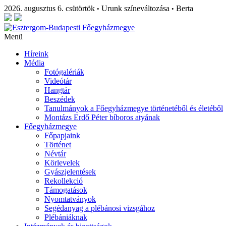
2026. augusztus 6. csütörtök
Urunk színeváltozása
Berta
•
•
Menü
Híreink
Média
Fotógalériák
Videótár
Hangtár
Beszédek
Tanulmányok a Főegyházmegye történetéből és életéből
Montázs Erdő Péter bíboros atyának
Főegyházmegye
Főpapjaink
Történet
Névtár
Körlevelek
Gyászjelentések
Rekollekció
Támogatások
Nyomtatványok
Segédanyag a plébánosi vizsgához
Plébániáknak