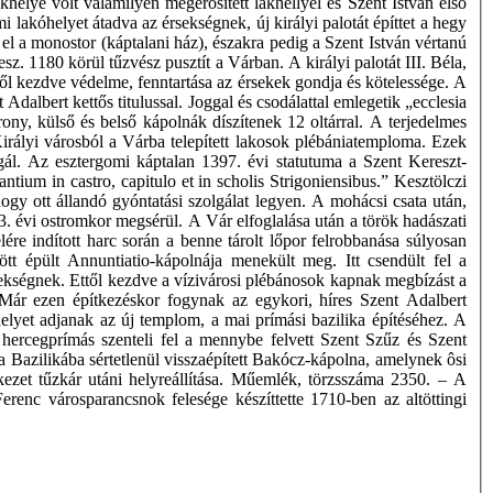
elye volt valamilyen megerősített lakhellyel és Szent István első
lmi lakóhelyet átadva az érsekségnek, új királyi palotát építtet a hegy
l a monostor (káptalani ház), északra pedig a Szent István vértanú
 1180 körül tűzvész pusztít a Várban. A királyi palotát III. Béla,
től kezdve védelme, fenntartása az érsekek gondja és kötelessége. A
dalbert kettős titulussal. Joggal és csodálattal emlegetik „ecclesia
ny, külső és belső kápolnák díszítenek 12 oltárral. A terjedelmes
irályi városból a Várba telepített lakosok plébániatemploma. Ezek
gál. Az esztergomi káptalan 1397. évi statutuma a Szent Kereszt-
ium in castro, capitulo et in scholis Strigoniensibus.” Kesztölczi
ogy ott állandó gyóntatási szolgálat legyen. A mohácsi csata után,
 évi ostromkor megsérül. A Vár elfoglalása után a török hadászati
ére indított harc során a benne tárolt lőpor felrobbanása súlyosan
 épült Annuntiatio-kápolnája menekült meg. Itt csendült fel a
érsekségnek. Ettől kezdve a vízivárosi plébánosok kapnak megbízást a
Már ezen építkezéskor fogynak az egykori, híres Szent Adalbert
yet adjanak az új templom, a mai prímási bazilika építéséhez. A
ercegprímás szenteli fel a mennybe felvett Szent Szűz és Szent
a Bazilikába sértetlenül visszaépített Bakócz-kápolna, amelynek ôsi
rkezet tűzkár utáni helyreállítása. Műemlék, törzsszáma 2350. – A
renc városparancsnok felesége készíttette 1710-ben az altöttingi