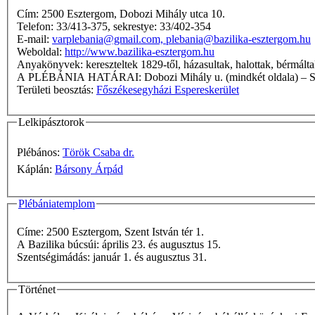
Cím: 2500 Esztergom, Dobozi Mihály utca 10.
Telefon: 33/413-375, sekrestye: 33/402-354
E-mail:
varplebania@gmail.com, plebania@bazilika-esztergom.hu
Weboldal:
http://www.bazilika-esztergom.hu
Anyakönyvek: kereszteltek 1829-től, házasultak, halottak, bérm
A PLÉBÁNIA HATÁRAI: Dobozi Mihály u. (mindk
Területi beosztás:
Főszékesegyházi Espereskerület
Lelkipásztorok
Plébános:
Török Csaba dr.
Káplán:
Bársony Árpád
Plébániatemplom
Címe: 2500 Esztergom, Szent István tér 1.
A Bazilika búcsúi: április 23. és augusztus 15.
Szentségimádás: január 1. és augusztus 31.
Történet