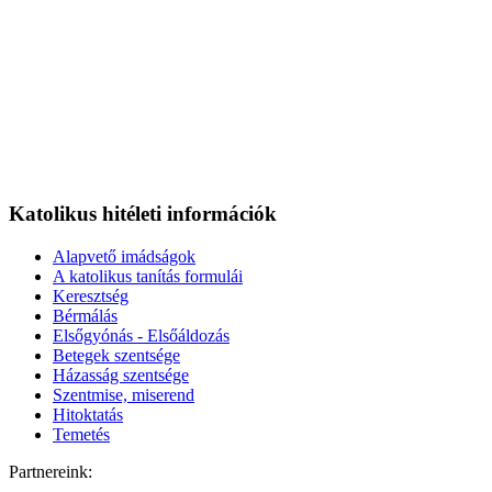
Katolikus hitéleti információk
Alapvető imádságok
A katolikus tanítás formulái
Keresztség
Bérmálás
Elsőgyónás - Elsőáldozás
Betegek szentsége
Házasság szentsége
Szentmise, miserend
Hitoktatás
Temetés
Partnereink: