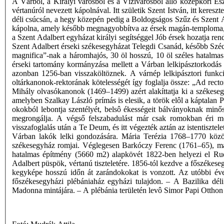
A Várból, a Királyi városból és a Vízivárosból álló középkori Es
vértanúról nevezett kápolnával. Itt születik Szent István, itt kereszt
déli csúcsán, a hegy közepén pedig a Boldogságos Szűz és Szent Ad
kápolna, amely később megnagyobbítva az érsek magán-temploma, 139
a Szent Adalbert egyházat királyi segítséggel Jób érsek hozatja re
Szent Adalbert érseki székesegyházat Telegdi Csanád, később Szécsi 
magnifica”-nak a háromhajós, 30 öl hosszú, 10 öl széles hatalmas
érseki tartomány kormányzása mellett a Várban lelkipásztorkodás 
azonban 1256-ban visszaköltöznek. A várnép lelkipásztori funkci
oltárkanonok-rektorának kötelességét így foglalja össze: „Ad rect
Mihály olvasókanonok (1469–1499) azért alakíttatja ki a székesegy
amelyben Szalkay László prímás is elesik, a török elôl a káptala
okokból lebontja szentélyét, belsô ékességeit bálványoknak minősí
megrongálja. A végső felszabadulást már csak romokban éri me
visszafoglalás után a Te Deum, és itt végezték aztán az istentiszte
Várban lakók lelki gondozására. Mária Terézia 1768–1770 közöt
székesegyház romjai. Véglegesen Barkóczy Ferenc (1761–65), maj
hatalmas építmény (5660 m2) alapkövét 1822-ben helyezi el Rud
Adalbert püspök, vértanú tiszteletére. 1856-tól kezdve a főszékese
kegyképe hosszú időn át zarándokokat is vonzott. Az utóbbi évek 
főszékesegyházi plébániaház egyházi tulajdon. – A Bazilika déli
Madonna mintájára. – A plébánia területén levô Simor Papi Otthon 