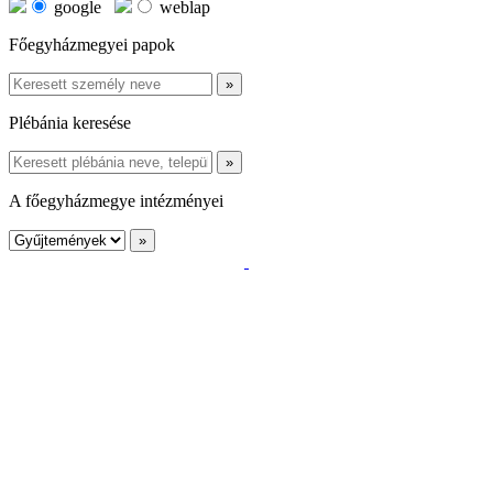
google
weblap
Főegyházmegyei papok
Plébánia keresése
A főegyházmegye intézményei