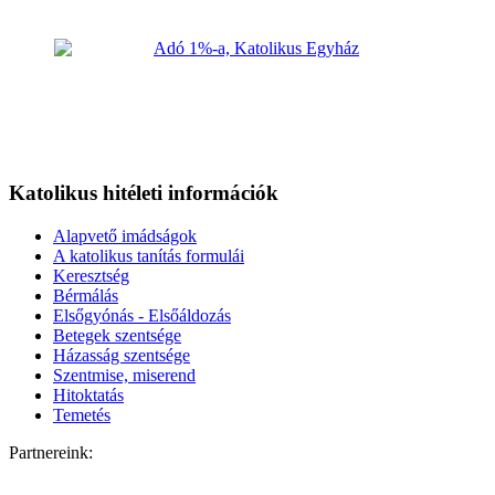
Katolikus hitéleti információk
Alapvető imádságok
A katolikus tanítás formulái
Keresztség
Bérmálás
Elsőgyónás - Elsőáldozás
Betegek szentsége
Házasság szentsége
Szentmise, miserend
Hitoktatás
Temetés
Partnereink: