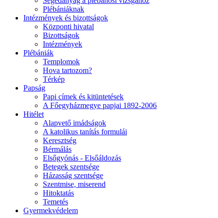
Segédanyag a plébánosi vizsgához
Plébániáknak
Intézmények és bizottságok
Központi hivatal
Bizottságok
Intézmények
Plébániák
Templomok
Hova tartozom?
Térkép
Papság
Papi címek és kitüntetések
A Főegyházmegye papjai 1892-2006
Hitélet
Alapvető imádságok
A katolikus tanítás formulái
Keresztség
Bérmálás
Elsőgyónás - Elsőáldozás
Betegek szentsége
Házasság szentsége
Szentmise, miserend
Hitoktatás
Temetés
Gyermekvédelem