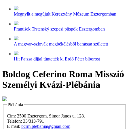
Megnyílt a megújult Keresztény Múzeum Esztergomban
František Trstenský szepesi püspök Esztergomban
A magyar–szlovák megbékélésből barátság született
Hit Pajzsa díjjal tüntették ki Erdő Péter bíborost
Boldog Ceferino Roma Misszió
Személyi Kvázi-Plébánia
Plébánia
Cím: 2500 Esztergom, Simor János u. 128.
Telefon: 33/313-791
E-mail:
bcrm.plebania@gmail.com