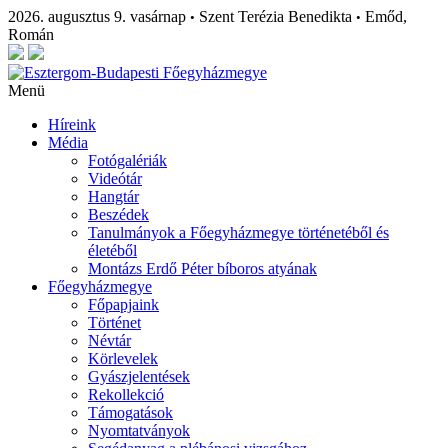
2026. augusztus 9. vasárnap
Szent Terézia Benedikta
Emőd,
•
•
Román
Menü
Híreink
Média
Fotógalériák
Videótár
Hangtár
Beszédek
Tanulmányok a Főegyházmegye történetéből és
életéből
Montázs Erdő Péter bíboros atyának
Főegyházmegye
Főpapjaink
Történet
Névtár
Körlevelek
Gyászjelentések
Rekollekció
Támogatások
Nyomtatványok