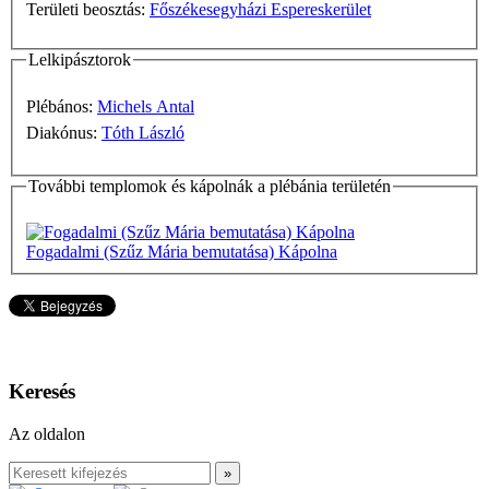
Területi beosztás:
Főszékesegyházi Espereskerület
Lelkipásztorok
Plébános:
Michels Antal
Diakónus:
Tóth László
További templomok és kápolnák a plébánia területén
Fogadalmi (Szűz Mária bemutatása) Kápolna
Keresés
Az oldalon