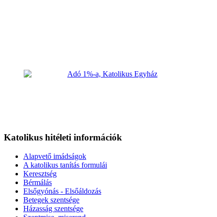
Katolikus hitéleti információk
Alapvető imádságok
A katolikus tanítás formulái
Keresztség
Bérmálás
Elsőgyónás - Elsőáldozás
Betegek szentsége
Házasság szentsége