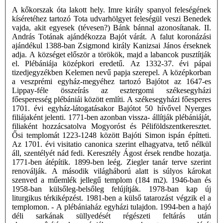
A kőkorszak óta lakott hely. Imre király spanyol feleségének
kíséretéhez tartozó Tota udvarhölgyet feleségül veszi Benedek
vajda, akit egyesek (tévesen?) Bánk bánnal azonosítanak. II.
András Totának ajándékozza Bajót várát. A falut koronázási
ajándékul 1388-ban Zsigmond király Kanizsai János érseknek
adja. A községet először a törökök, majd a labancok pusztítják
el. Plébániája középkori eredetű. Az 1332-37. évi pápai
tizedjegyzékben Kelemen nevű papja szerepel. A középkorban
a veszprémi egyház-megyéhez tartozó Bajótot az 1647-es
Lippay-féle összeírás az esztergomi székesegyházi
főesperesség plébániái között említi. A székesegyházi főesperes
1701. évi egyház-látogatásakor Bajótot 50 hívővel Nyerges
filiájaként jelenti. 1771-ben azonban vissza- állítják plébániáját,
filiaként hozzácsatolva Mogyoróst és Péliföldszentkeresztet.
Ősi templomát 1223-1248 között Bajóti Simon ispán építteti.
Az 1701. évi visitatio canonica szerint elhagyatva, tető nélkül
áll, szentélyét nád fedi. Keresztély Ágost érsek rendbe hozatja.
1771-ben átépítik. 1899-ben leég. Ziegler tanár terve szerint
renoválják. A második világháború alatt is súlyos károkat
szenved a műemlék jellegű templom (184 m2). 1946-ban és
1958-ban külsőleg-belsőleg felújítják. 1978-ban kap új
liturgikus térkiképzést. 1981-ben a külső tatarozást végzik el a
templomon. - A plébániaház egyházi tulajdon. 1994-ben a hajó
déli sarkának süllyedését régészeti feltárás után