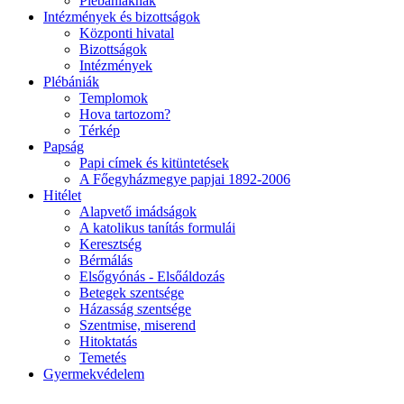
Plébániáknak
Intézmények és bizottságok
Központi hivatal
Bizottságok
Intézmények
Plébániák
Templomok
Hova tartozom?
Térkép
Papság
Papi címek és kitüntetések
A Főegyházmegye papjai 1892-2006
Hitélet
Alapvető imádságok
A katolikus tanítás formulái
Keresztség
Bérmálás
Elsőgyónás - Elsőáldozás
Betegek szentsége
Házasság szentsége
Szentmise, miserend
Hitoktatás
Temetés
Gyermekvédelem