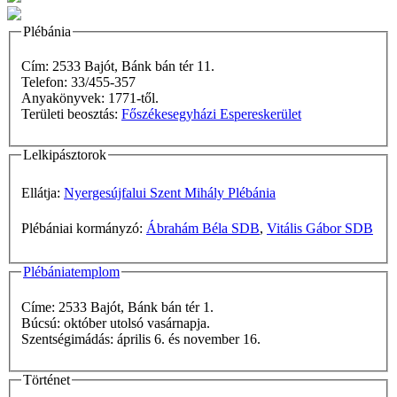
Plébánia
Cím: 2533 Bajót, Bánk bán tér 11.
Telefon: 33/455-357
Anyakönyvek: 1771-től.
Területi beosztás:
Főszékesegyházi Espereskerület
Lelkipásztorok
Ellátja:
Nyergesújfalui Szent Mihály Plébánia
Plébániai kormányzó:
Ábrahám Béla SDB
,
Vitális Gábor SDB
Plébániatemplom
Címe: 2533 Bajót, Bánk bán tér 1.
Búcsú: október utolsó vasárnapja.
Szentségimádás: április 6. és november 16.
Történet