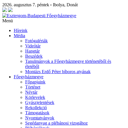
2026. augusztus 7. péntek
Ibolya, Donát
•
Menü
Híreink
Média
Fotógalériák
Videótár
Hangtár
Beszédek
Tanulmányok a Főegyházmegye történetéből és
életéből
Montázs Erdő Péter bíboros atyának
Főegyházmegye
Főpapjaink
Történet
Névtár
Körlevelek
Gyászjelentések
Rekollekció
Támogatások
Nyomtatványok
Segédanyag a plébánosi vizsgához