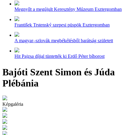
Megnyílt a megújult Keresztény Múzeum Esztergomban
František Trstenský szepesi püspök Esztergomban
A magyar–szlovák megbékélésből barátság született
Hit Pajzsa díjjal tüntették ki Erdő Péter bíborost
Bajóti Szent Simon és Júda
Plébánia
Képgaléria