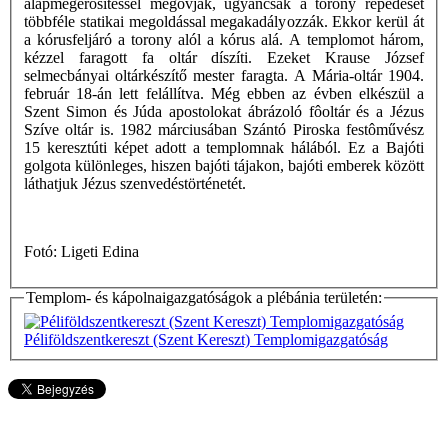
alapmegerôsítéssel megóvják, ugyancsak a torony repedését
többféle statikai megoldással megakadályozzák. Ekkor kerül át
a kórusfeljáró a torony alól a kórus alá. A templomot három,
kézzel faragott fa oltár díszíti. Ezeket Krause József
selmecbányai oltárkészítő mester faragta. A Mária-oltár 1904.
február 18-án lett felállítva. Még ebben az évben elkészül a
Szent Simon és Júda apostolokat ábrázoló fôoltár és a Jézus
Szíve oltár is. 1982 márciusában Szántó Piroska festôművész
15 keresztúti képet adott a templomnak hálából. Ez a Bajóti
golgota különleges, hiszen bajóti tájakon, bajóti emberek között
láthatjuk Jézus szenvedéstörténetét.
Fotó: Ligeti Edina
Templom- és kápolnaigazgatóságok a plébánia területén:
Péliföldszentkereszt (Szent Kereszt) Templomigazgatóság