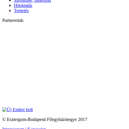
Szentmise, miserend
Hitoktatás
Temetés
Partnereink:
© Esztergom-Budapesti Főegyházmegye 2017