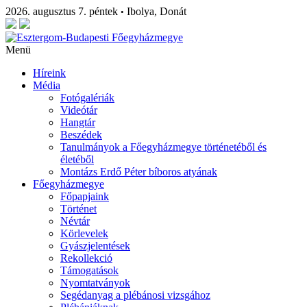
2026. augusztus 7. péntek
Ibolya, Donát
•
Menü
Híreink
Média
Fotógalériák
Videótár
Hangtár
Beszédek
Tanulmányok a Főegyházmegye történetéből és
életéből
Montázs Erdő Péter bíboros atyának
Főegyházmegye
Főpapjaink
Történet
Névtár
Körlevelek
Gyászjelentések
Rekollekció
Támogatások
Nyomtatványok
Segédanyag a plébánosi vizsgához