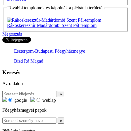
További templomok és kápolnák a plébánia területén
Rákoskeresztúr-Madárdombi Szent Pál-templom
Megosztás
Esztergom-Budapesti Főegyházmegye
Bízd Rá Magad
Keresés
Az oldalon
google
weblap
Főegyházmegyei papok
Plébánia keresése