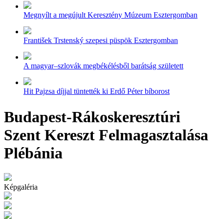
Megnyílt a megújult Keresztény Múzeum Esztergomban
František Trstenský szepesi püspök Esztergomban
A magyar–szlovák megbékélésből barátság született
Hit Pajzsa díjjal tüntették ki Erdő Péter bíborost
Budapest-Rákoskeresztúri
Szent Kereszt Felmagasztalása
Plébánia
Képgaléria