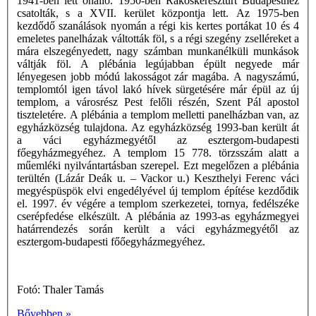
1941-ben lett önálló. 1950-ben Rákoskeresztúrt Budapesthez
csatolták, s a XVII. kerület központja lett. Az 1975-ben
kezdődő szanálások nyomán a régi kis kertes portákat 10 és 4
emeletes panelházak váltották föl, s a régi szegény zselléreket a
mára elszegényedett, nagy számban munkanélküli munkások
váltják föl. A plébánia legújabban épült negyede már
lényegesen jobb módú lakosságot zár magába. A nagyszámú,
templomtól igen távol lakó hívek sürgetésére már épül az új
templom, a városrész Pest felőli részén, Szent Pál apostol
tiszteletére. A plébánia a templom melletti panelházban van, az
egyházközség tulajdona. Az egyházközség 1993-ban került át
a váci egyházmegyétől az esztergom-budapesti
főegyházmegyéhez. A templom 15 778. törzsszám alatt a
műemléki nyilvántartásban szerepel. Ezt megelőzen a plébánia
terültén (Lázár Deák u. – Vackor u.) Keszthelyi Ferenc váci
megyéspüspök elvi engedélyével új templom építése kezdődik
el. 1997. év végére a templom szerkezetei, tornya, fedélszéke
cserépfedése elkészült. A plébánia az 1993-as egyházmegyei
határrendezés során került a váci egyházmegyétől az
esztergom-budapesti főőegyházmegyéhez.
Fotó: Thaler Tamás
Bővebben »