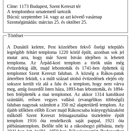
Címe: 1173 Budapest, Szent Kereszt tér
A templomhoz urnatemető tartozik
Búcsú: szeptember 14. vagy az azt követő vasárnap
Szentségimádás: március 25. és október 25.
Történet
A Dunától keletre, Pest közelében fekvő ősrégi település
legrégibb feltárt temploma 1220 körül épült, azonban sok jel
mutat arra, hogy már Szent István idejében is lehetett
temploma. Az Árpád-kori templom a török után még
évtizedekig állt, majd lebontották és 1741-ben építettek új
templomot Szent Kereszt faluban. A község a Rákos-patak
árterében feküdt, s a múlt század utolsó évtizedének elején oly
sokszor került víz alá a falu és a templom, hogy nem várva
meg, amíg összedől Isten háza, 1893-ban lebontották, és 1894-
ben felépítették a mai templomot. Az akkor 1314 katolikust
számláló, erősen vegyes vallású (evangélikus többségű)
faluban nagynak számított a 350 m2 alapterületű templom. Az
újabb időkben előbb Ecser majd Rákoscsaba leányegyházaként
működő Szent Kereszt felmagasztalása tiszteletére épült
templom 1916 óta rendelkezik saját pappal, 1921 óta
plébániatemplom. Belőle nőtt ki a rákoshegyi plébánia, mely