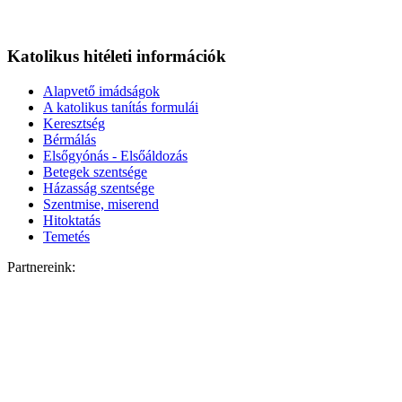
Katolikus hitéleti információk
Alapvető imádságok
A katolikus tanítás formulái
Keresztség
Bérmálás
Elsőgyónás - Elsőáldozás
Betegek szentsége
Házasság szentsége
Szentmise, miserend
Hitoktatás
Temetés
Partnereink: