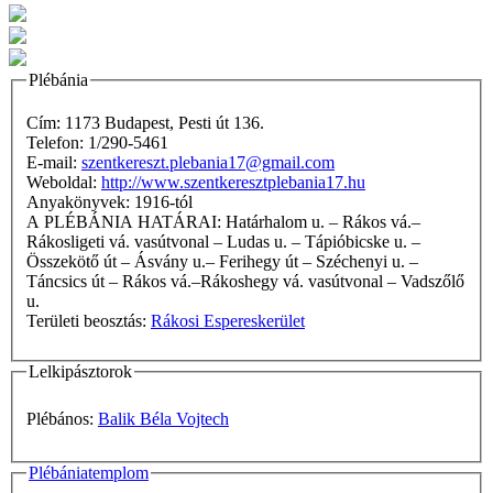
Plébánia
Cím: 1173 Budapest, Pesti út 136.
Telefon: 1/290-5461
E-mail:
szentkereszt.plebania17@gmail.com
Weboldal:
http://www.szentkeresztplebania17.hu
Anyakönyvek: 1916-tól
A PLÉBÁNIA HATÁRAI: Határhalom u. – Rákos vá.–
Rákosligeti vá. vasútvonal – Ludas u. – Tápióbicske u. –
Összekötő út – Ásvány u.– Ferihegy út – Széchenyi u. –
Táncsics út – Rákos vá.–Rákoshegy vá. vasútvonal – Vadszőlő
u.
Területi beosztás:
Rákosi Espereskerület
Lelkipásztorok
Plébános:
Balik Béla Vojtech
Plébániatemplom