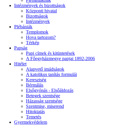
Plébániáknak
Intézmények és bizottságok
Központi hivatal
Bizottságok
Intézmények
Plébániák
Templomok
Hova tartozom?
Térkép
Papság
Papi címek és kitüntetések
A Főegyházmegye papjai 1892-2006
Hitélet
Alapvető imádságok
A katolikus tanítás formulái
Keresztség
Bérmálás
Elsőgyónás - Elsőáldozás
Betegek szentsége
Házasság szentsége
Szentmise, miserend
Hitoktatás
Temetés
Gyermekvédelem