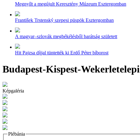
Megnyílt a megújult Keresztény Múzeum Esztergomban
František Trstenský szepesi püspök Esztergomban
A magyar–szlovák megbékélésből barátság született
Hit Pajzsa díjjal tüntették ki Erdő Péter bíborost
Budapest-Kispest-Wekerletelepi
Képgaléria
Plébánia