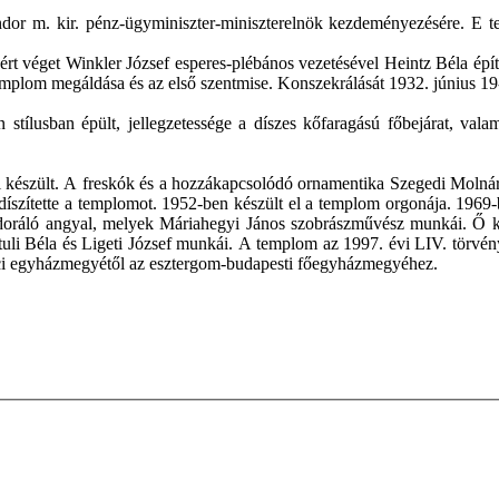
dor m. kir. pénz-ügyminiszter-miniszterelnök kezdeményezésére. E te
 véget Winkler József esperes-plébános vezetésével Heintz Béla épít
 a templom megáldása és az első szentmise. Konszekrálását 1932. június
 stílusban épült, jellegzetessége a díszes kőfaragású főbejárat, va
ból készült. A freskók és a hozzákapcsolódó ornamentika Szegedi Moln
díszítette a templomot. 1952-ben készült el a templom orgonája. 1969-
 adoráló angyal, melyek Máriahegyi János szobrászművész munkái. Ő k
uli Béla és Ligeti József munkái. A templom az 1997. évi LIV. törvény
áci egyházmegyétől az esztergom-budapesti főegyházmegyéhez.