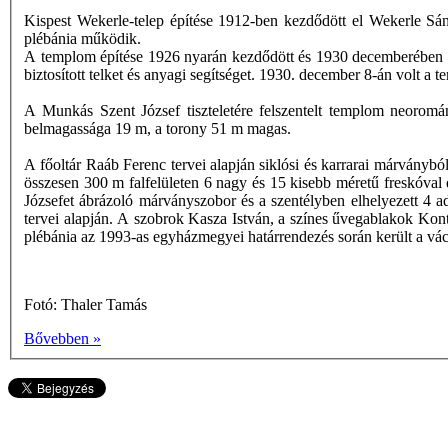
Kispest Wekerle-telep építése 1912-ben kezdődött el Wekerle Sán
plébánia működik.
A templom építése 1926 nyarán kezdődött és 1930 decemberében ért
biztosított telket és anyagi segítséget. 1930. december 8-án volt
A Munkás Szent József tiszteletére felszentelt templom neoromán
belmagassága 19 m, a torony 51 m magas.
A főoltár Raáb Ferenc tervei alapján siklósi és karrarai márvány
összesen 300 m falfelületen 6 nagy és 15 kisebb méretű freskóval 
Józsefet ábrázoló márványszobor és a szentélyben elhelyezett 4
tervei alapján. A szobrok Kasza István, a színes űvegablakok Kont
plébánia az 1993-as egyházmegyei határrendezés során került a v
Fotó: Thaler Tamás
Bővebben »