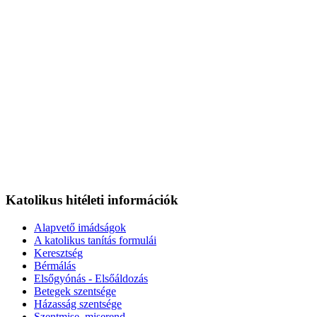
Katolikus hitéleti információk
Alapvető imádságok
A katolikus tanítás formulái
Keresztség
Bérmálás
Elsőgyónás - Elsőáldozás
Betegek szentsége
Házasság szentsége
Szentmise, miserend