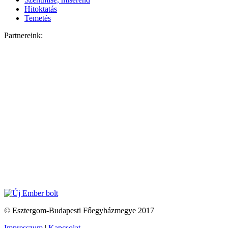
Hitoktatás
Temetés
Partnereink:
© Esztergom-Budapesti Főegyházmegye 2017
Impresszum
|
Kapcsolat