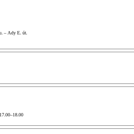
ényi u. – Ady E. út.
aton 17.00–18.00