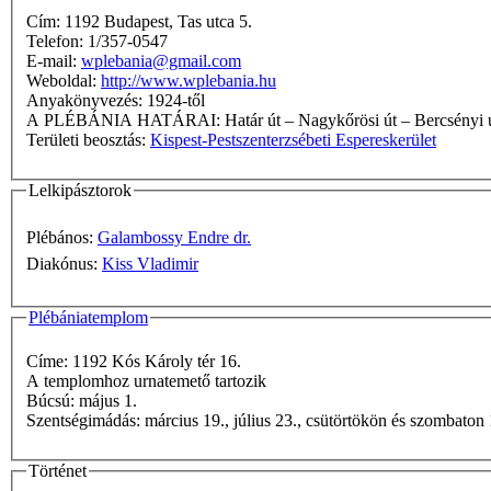
Cím: 1192 Budapest, Tas utca 5.
Telefon: 1/357-0547
E-mail:
wplebania@gmail.com
Weboldal:
http://www.wplebania.hu
Anyakönyvezés: 1924-től
A PLÉBÁNIA HATÁRAI: Határ út – Nagykőrösi út – Bercs
Területi beosztás:
Kispest-Pestszenterzsébeti Espereskerület
Lelkipásztorok
Plébános:
Galambossy Endre dr.
Diakónus:
Kiss Vladimir
Plébániatemplom
Címe: 1192 Kós Károly tér 16.
A templomhoz urnatemető tartozik
Búcsú: május 1.
Szentségimádás: március 19., július 23., csütörtökön és szomb
Történet