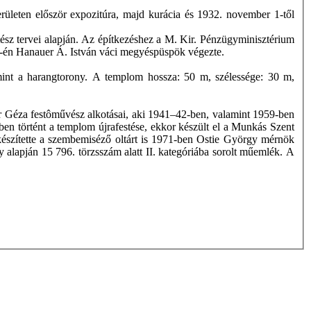
rületen először expozitúra, majd kurácia és 1932. november 1-től
ész tervei alapján. Az építkezéshez a M. Kir. Pénzügyminisztérium
 19-én Hanauer Á. István váci megyéspüspök végezte.
lamint a harangtorony. A templom hossza: 50 m, szélessége: 30 m,
ár Géza festôművész alkotásai, aki 1941–42-ben, valamint 1959-ben
ben történt a templom újrafestése, ekkor készült el a Munkás Szent
észítette a szembemiséző oltárt is 1971-ben Ostie György mérnök
 alapján 15 796. törzsszám alatt II. kategóriába sorolt műemlék. A