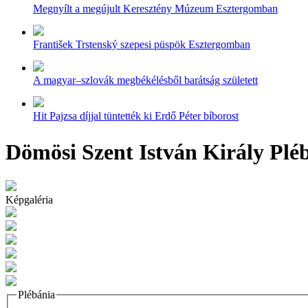
Megnyílt a megújult Keresztény Múzeum Esztergomban
František Trstenský szepesi püspök Esztergomban
A magyar–szlovák megbékélésből barátság született
Hit Pajzsa díjjal tüntették ki Erdő Péter bíborost
Dömösi Szent István Király Plé
Képgaléria
Plébánia