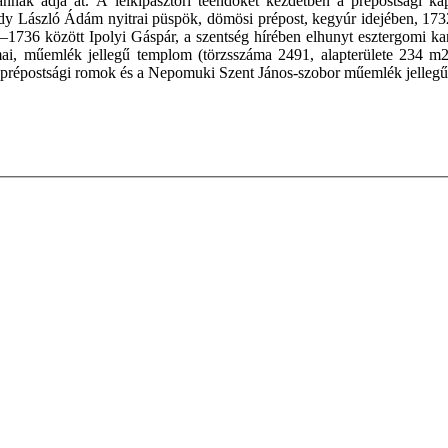
nak adja át. A lelkipásztori teendőket kezdetben a prépostsági káp
dy László Ádám nyitrai püspök, dömösi prépost, kegyúr idejében, 173
733–1736 között Ipolyi Gáspár, a szentség hírében elhunyt esztergomi
 mai, műemlék jellegű templom (törzsszáma 2491, alapterülete 234 m
 A prépostsági romok és a Nepomuki Szent János-szobor műemlék jellegű