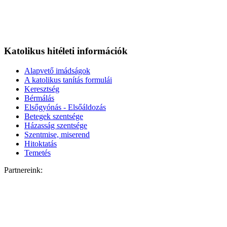
Katolikus hitéleti információk
Alapvető imádságok
A katolikus tanítás formulái
Keresztség
Bérmálás
Elsőgyónás - Elsőáldozás
Betegek szentsége
Házasság szentsége
Szentmise, miserend
Hitoktatás
Temetés
Partnereink: