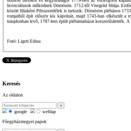
dömösi birtokot és kegyuraságot 1779-ben az esztergomi káptalan
licenciátusok működnek Dömösön. 1712-től Visegrád filiája. Erdô
között filiaként Pilisszentlélek is tartozik. Dömösön plébános 1
romjaiból épít először kis kápolnát, majd 1743-ban elkészült a
tulajdonban levő, 1787-ben épült plébániaházat korszerűsítették.
Fotó: Ligeti Edina
Keresés
Az oldalon
google
weblap
Főegyházmegyei papok