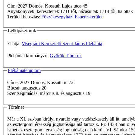
Cím: 2027 Dömös, Kossuth Lajos utca 45.
Anyakönyvek: kereszteltek 1711-től, házasultak 1714-től, halotta
Területi beosztás:
Főszékesegyházi Espereskerület
Lelkipásztorok
Ellátja:
Visegrádi Keresztelő Szent János Plébánia
Plébániai kormányzó:
Györök Tibor dr.
Plébániatemplom
Címe: 2027 Dömös, Kossuth u. 72.
Búcsú: augusztus 20.
Szentségimádás: március 8. és augusztus 19.
Történet
Már a XI. sz.-ban királyi nyaraló vagy vadászkastély áll itt, amely
az esztergomi érsekség joghatósága alá tartozik. Ez 1433-ban oliv
ismét az esztergomi érsekség joghatósága alá kerül. VI. Sándor 150