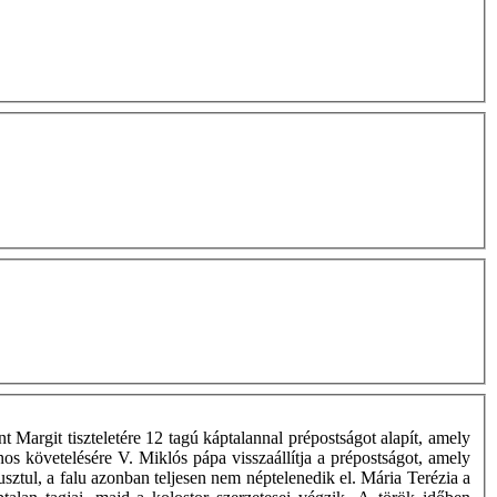
t Margit tiszteletére 12 tagú káptalannal prépostságot alapít, amely
os követelésére V. Miklós pápa visszaállítja a prépostságot, amely
sztul, a falu azonban teljesen nem néptelenedik el. Mária Terézia a