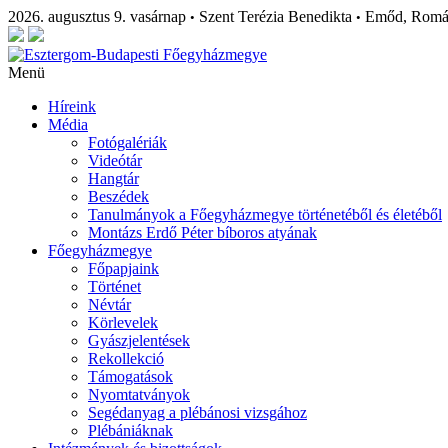
2026. augusztus 9. vasárnap
Szent Terézia Benedikta
Emőd, Rom
•
•
Menü
Híreink
Média
Fotógalériák
Videótár
Hangtár
Beszédek
Tanulmányok a Főegyházmegye történetéből és életéből
Montázs Erdő Péter bíboros atyának
Főegyházmegye
Főpapjaink
Történet
Névtár
Körlevelek
Gyászjelentések
Rekollekció
Támogatások
Nyomtatványok
Segédanyag a plébánosi vizsgához
Plébániáknak