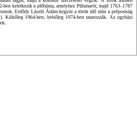
talan tagjai, majd a kolostor szerzetesei végzik. A török időben
2-ben keletkezik a plébánia, amelyhez Pilismarót, majd 1763–1787
 kanonok. Erdôdy László Ádám kegyúr a török idő után a prépostság
2). Külsőleg 1964-ben, belsôleg 1974-ben tatarozzák. Az egyházi
ek.