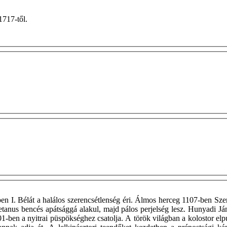
k 1717-től.
ben I. Bélát a halálos szerencsétlenség éri. Álmos herceg 1107-ben Szen
etanus bencés apátsággá alakul, majd pálos perjelség lesz. Hunyadi Ján
1-ben a nyitrai püspökséghez csatolja. A török világban a kolostor elpu