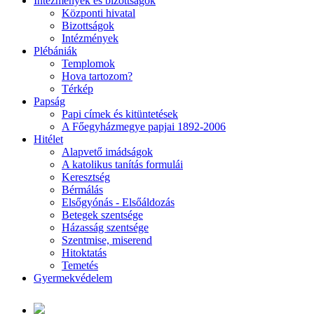
Intézmények és bizottságok
Központi hivatal
Bizottságok
Intézmények
Plébániák
Templomok
Hova tartozom?
Térkép
Papság
Papi címek és kitüntetések
A Főegyházmegye papjai 1892-2006
Hitélet
Alapvető imádságok
A katolikus tanítás formulái
Keresztség
Bérmálás
Elsőgyónás - Elsőáldozás
Betegek szentsége
Házasság szentsége
Szentmise, miserend
Hitoktatás
Temetés
Gyermekvédelem