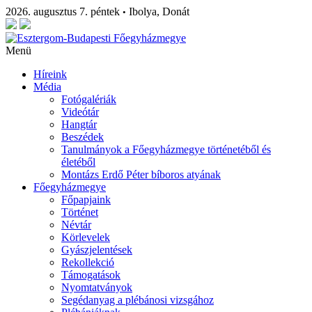
2026. augusztus 7. péntek
Ibolya, Donát
•
Menü
Híreink
Média
Fotógalériák
Videótár
Hangtár
Beszédek
Tanulmányok a Főegyházmegye történetéből és
életéből
Montázs Erdő Péter bíboros atyának
Főegyházmegye
Főpapjaink
Történet
Névtár
Körlevelek
Gyászjelentések
Rekollekció
Támogatások
Nyomtatványok
Segédanyag a plébánosi vizsgához