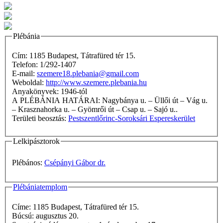
Plébánia
Cím: 1185 Budapest, Tátrafüred tér 15.
Telefon: 1/292-1407
E-mail:
szemere18.plebania@gmail.com
Weboldal:
http://www.szemere.plebania.hu
Anyakönyvek: 1946-tól
A PLÉBÁNIA HATÁRAI: Nagybánya u. – Üllői út – Vág u.
– Krasznahorka u. – Gyömrői út – Csap u. – Sajó u..
Területi beosztás:
Pestszentlőrinc-Soroksári Espereskerület
Lelkipásztorok
Plébános:
Csépányi Gábor dr.
Plébániatemplom
Címe: 1185 Budapest, Tátrafüred tér 15.
Búcsú: augusztus 20.