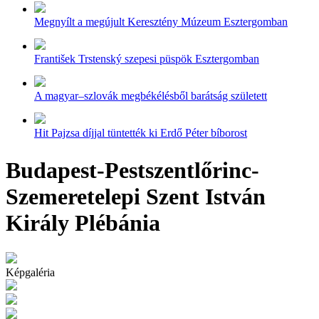
Megnyílt a megújult Keresztény Múzeum Esztergomban
František Trstenský szepesi püspök Esztergomban
A magyar–szlovák megbékélésből barátság született
Hit Pajzsa díjjal tüntették ki Erdő Péter bíborost
Budapest-Pestszentlőrinc-
Szemeretelepi Szent István
Király Plébánia
Képgaléria