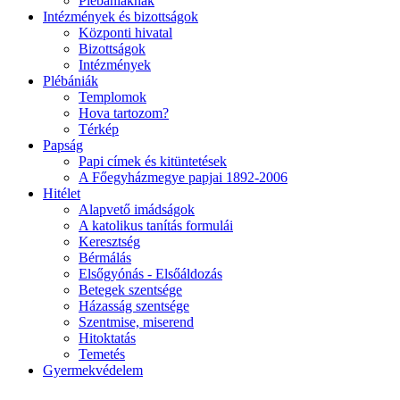
Plébániáknak
Intézmények és bizottságok
Központi hivatal
Bizottságok
Intézmények
Plébániák
Templomok
Hova tartozom?
Térkép
Papság
Papi címek és kitüntetések
A Főegyházmegye papjai 1892-2006
Hitélet
Alapvető imádságok
A katolikus tanítás formulái
Keresztség
Bérmálás
Elsőgyónás - Elsőáldozás
Betegek szentsége
Házasság szentsége
Szentmise, miserend
Hitoktatás
Temetés
Gyermekvédelem