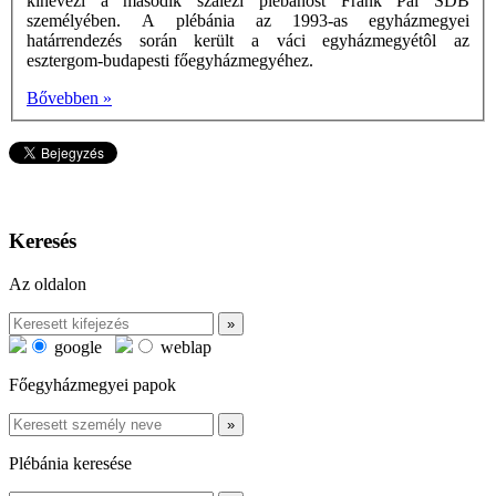
kinevezi a második szalézi plébánost Frank Pál SDB
személyében. A plébánia az 1993-as egyházmegyei
határrendezés során került a váci egyházmegyétôl az
esztergom-budapesti főegyházmegyéhez.
Bővebben »
Keresés
Az oldalon
google
weblap
Főegyházmegyei papok
Plébánia keresése