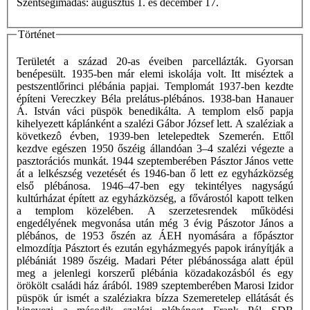
Szentségimádás: augusztus 1. és december 17.
Történet
Területét a század 20-as éveiben parcellázták. Gyorsan
benépesült. 1935-ben már elemi iskolája volt. Itt miséztek a
pestszentlőrinci plébánia papjai. Templomát 1937-ben kezdte
építeni Vereczkey Béla prelátus-plébános. 1938-ban Hanauer
Á. István váci püspök benedikálta. A templom első papja
kihelyezett káplánként a szalézi Gábor József lett. A szaléziak a
következô évben, 1939-ben letelepedtek Szemerén. Ettől
kezdve egészen 1950 őszéig állandóan 3–4 szalézi végezte a
pasztorációs munkát. 1944 szeptemberében Pásztor János vette
át a lelkészség vezetését és 1946-ban ő lett ez egyházközség
első plébánosa. 1946–47-ben egy tekintélyes nagyságú
kultúrházat épített az egyházközség, a fővárostól kapott telken
a templom közelében. A szerzetesrendek működési
engedélyének megvonása után még 3 évig Pászotor János a
plébános, de 1953 őszén az ÁEH nyomására a főpásztor
elmozdítja Pásztort és ezután egyházmegyés papok irányítják a
plébániát 1989 őszéig. Madari Péter plébánossága alatt épül
meg a jelenlegi korszerű plébánia közadakozásból és egy
örökölt családi ház árából. 1989 szeptemberében Marosi Izidor
püspök úr ismét a szaléziakra bízza Szemeretelep ellátását és