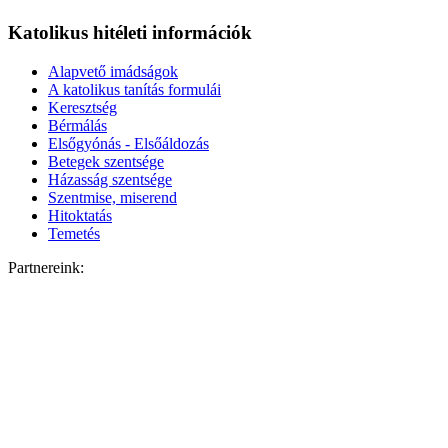
Katolikus hitéleti információk
Alapvető imádságok
A katolikus tanítás formulái
Keresztség
Bérmálás
Elsőgyónás - Elsőáldozás
Betegek szentsége
Házasság szentsége
Szentmise, miserend
Hitoktatás
Temetés
Partnereink: