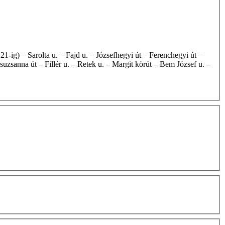
uzsanna út – Fillér u. – Retek u. – Margit körút – Bem József u. –