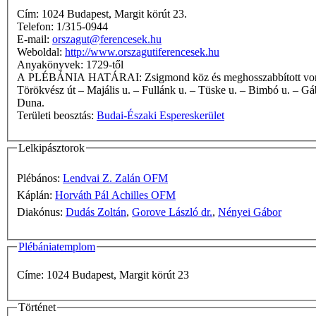
Cím: 1024 Budapest, Margit körút 23.
Telefon: 1/315-0944
E-mail:
orszagut@ferencesek.hu
Weboldal:
http://www.orszagutiferencesek.hu
Anyakönyvek: 1729-től
A PLÉBÁNIA HATÁRAI: Zsigmond köz és meghosszabbított vonala a Vérhalom u. 21-ig – Vérhalom u. (páros oldal és a páratlan oldal 21-ig) – Sarolta u. – Fajd u. – Józsefhegyi út – Ferenchegyi út –
Törökvész út – Majális u. – Fullánk u. – Tüske u. – Bimbó u. – Gáb
Duna.
Területi beosztás:
Budai-Északi Espereskerület
Lelkipásztorok
Plébános:
Lendvai Z. Zalán OFM
Káplán:
Horváth Pál Achilles OFM
Diakónus:
Dudás Zoltán
,
Gorove László dr.
,
Nényei Gábor
Plébániatemplom
Címe: 1024 Budapest, Margit körút 23
Történet