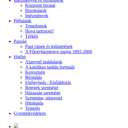
Intézmények és bizottságok
Központi hivatal
Bizottságok
Intézmények
Plébániák
Templomok
Hova tartozom?
Térkép
Papság
Papi címek és kitüntetések
A Főegyházmegye papjai 1892-2006
Hitélet
Alapvető imádságok
A katolikus tanítás formulái
Keresztség
Bérmálás
Elsőgyónás - Elsőáldozás
Betegek szentsége
Házasság szentsége
Szentmise, miserend
Hitoktatás
Temetés
Gyermekvédelem