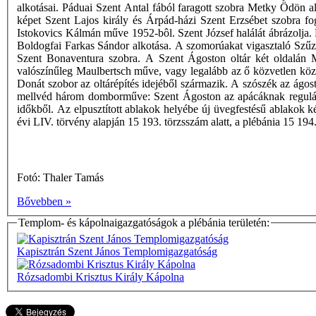
alkotásai. Páduai Szent Antal fából faragott szobra Metky Ödön 
képet Szent Lajos király és Árpád-házi Szent Erzsébet szobra fog
Istokovics Kálmán műve 1952-bôl. Szent József halálát ábrázolja.
Boldogfai Farkas Sándor alkotása. A szomorúakat vigasztaló Szűz 
Szent Bonaventura szobra. A Szent Ágoston oltár két oldalán Má
valószínűleg Maulbertsch műve, vagy legalább az ő közvetlen közr
Donát szobor az oltárépítés idejéből származik. A szószék az ágost
mellvéd három domborműve: Szent Ágoston az apácáknak regulát a
időkből. Az elpusztított ablakok helyébe új üvegfestésű ablakok k
évi LIV. törvény alapján 15 193. törzsszám alatt, a plébánia 15 19
Fotó: Thaler Tamás
Bővebben »
Templom- és kápolnaigazgatóságok a plébánia területén:
Kapisztrán Szent János Templomigazgatóság
Rózsadombi Krisztus Király Kápolna