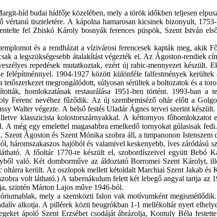
it-híd budai hídfője közelében, mely a török időkben teljesen elpusztu
ő vértanú tiszteletére. A kápolna hamarosan kicsinek bizonyult, 175
ntelte fel Zbiskó Károly bosnyák ferences püspök, Szent István első v
 a templomot és a rendházat a vízivárosi ferencesek kapták meg, akik 
sak a legszükségesebb átalakítást végezték el. Az Ágoston-rendiek címe
veszélyes repedések mutatkoztak, ezért új rabic-mennyezet készült. E
-féle felépítménnyel. 1904-1927 között különféle falfestmények kerültek
tetőszerkezet megrongálódott, súlyosan sérültek a boltozatok és a tor
lították, homlokzatának restaurálása 1951-ben történt. 1993-ban a t
ágoly Ferenc nevéhez fűződik. Az új szembemiséző oltár előtt a Golgo
rassy Walter végezte. A belső festés Uladár Ágnes tervei szerint készült.
tve klasszicista kolostorszárnyakkal. A kéttornyos fôhomlokzatot erő
l. A még egy emelettel magasabbra emelkedő tornyokat gúlasisak fedi. 
l, Szent Ágoston és Szent Mónika szobra áll, a timpanonon Istenszem 
ól, háromszakaszos hajóból és valamivel keskenyebb, íves záródású szenté
látható. A főoltár 1770-re készült el, szobordíszeivel együtt Bebó
lyből való. Két domborműve az áldoztató Borromei Szent Károlyt, ille
nc oltárra került. Az oszlopok mellett kétoldalt Marchiai Szent Jakab és
szobra volt látható.) A tabernákulum felett két lebegő angyal tartja a
lja, szintén Márton Lajos műve 1946-ból.
z oratóriumablak, mely a szemközti falon vak motívumként megismétlődi
ív alkotja. A pillérek közti beugrókban 1-1 mellékoltár nyert elhelye
egeket ápoló Szent Erzsébet csodáját ábrázolja, Kontuly Béla festett