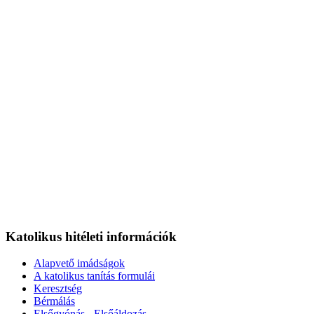
Katolikus hitéleti információk
Alapvető imádságok
A katolikus tanítás formulái
Keresztség
Bérmálás
Elsőgyónás - Elsőáldozás