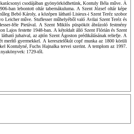
iói karácsonyi csodájában gyönyörködhetünk, Kontuly Béla műve. A
1906-ban lebontott oltár tabernákuluma. A Szent József oltár képe
nűleg Bebó Károly, a középen látható Lisieux-i Szent Teréz szobor
vo Leicher műve. Stuflesser műhelyéből való Avilai Szent Teréz és
lesser-féle Pietával. A Szent Miklós püspököt ábrázoló festmény
 Lajos festette 1948-ban. A kétoldalt álló Szent Flórián és Szent
látható juhaival, az ajtón Szent Ágoston prédikálásának reliefje. A
ét merítô gyermekkel. A keresztelőkút copf munka az 1800 körüli
ekkel Kontulyné, Fuchs Hajnalka tervei szerint. A templom az 1997.
 Anyakönyvek: 1729-től.