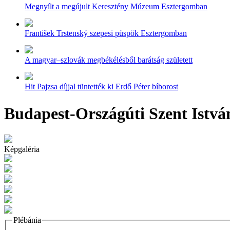
Megnyílt a megújult Keresztény Múzeum Esztergomban
František Trstenský szepesi püspök Esztergomban
A magyar–szlovák megbékélésből barátság született
Hit Pajzsa díjjal tüntették ki Erdő Péter bíborost
Budapest-Országúti Szent Istvá
Képgaléria
Plébánia