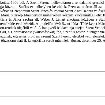
alkotása 1956-ból. A Szent Ferenc mellékoltáron a rendalapító grecc
ja közre, a Stuflesser műhelyben készültek. Ezen az oltáron áll az 
 Kétoldalt Nepomuki Szent János és Páduai Szent Antal szobra valószí
Mária oltárkép Maulbertsch műhelyében készült, valószínűleg Felix I
ria és János szobra áll, Weber J. Lénárt alkotása, középen a Stuf
eműködésével készült. A predellán lévő Szent Júdás Tádé képet Márton
on-rendiek idejéből való. A hangvető baldachinja tetején Szent Vendel 
d, a Confessionest (Vallomásokat) írja, Szent Ágoston a tenger viz
észültek, egységes program szerint Szent Ferenc életéből vett jelenet
4. törzsszám alatt II. kategóriába sorolt műemlék. Búcsú: december 26.