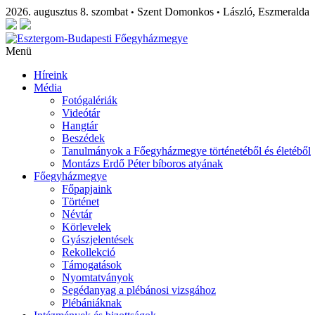
2026. augusztus 8. szombat
Szent Domonkos
László, Eszmeralda
•
•
Menü
Híreink
Média
Fotógalériák
Videótár
Hangtár
Beszédek
Tanulmányok a Főegyházmegye történetéből és életéből
Montázs Erdő Péter bíboros atyának
Főegyházmegye
Főpapjaink
Történet
Névtár
Körlevelek
Gyászjelentések
Rekollekció
Támogatások
Nyomtatványok
Segédanyag a plébánosi vizsgához
Plébániáknak