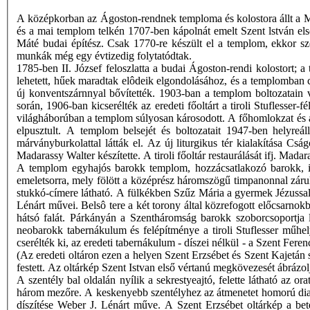
A középkorban az Ágoston-rendnek temploma és kolostora állt a Marg
és a mai templom telkén 1707-ben kápolnát emelt Szent lstván els
Máté budai építész. Csak 1770-re készült el a templom, ekkor sze
munkák még egy évtizedig folytatódtak.
1785-ben II. József feloszlatta a budai Ágoston-rendi kolostort;
lehetett, hűek maradtak elôdeik elgondolásához, és a templomban c
új konventszárnnyal bővítették. 1903-ban a templom boltozatain 
során, 1906-ban kicserélték az eredeti főoltárt a tiroli Stuflesser
világháborúban a templom súlyosan károsodott. A főhomlokzat és a 
elpusztult. A templom belsejét és boltozatait 1947-ben helyreál
márványburkolattal látták el. Az új liturgikus tér kialakítása Cs
Madarassy Walter készítette. A tiroli főoltár restaurálását ifj. Mada
A templom egyhajós barokk templom, hozzácsatlakozó barokk, ille
emeletsorra, mely fölött a középrész háromszögű timpanonnal záru
stukkó-címere látható. A fülkékben Szűz Mária a gyermek Jézussa
Lénárt művei. Belsô tere a két torony által közrefogott előcsarnokb
hátsó falát. Párkányán a Szentháromság barokk szoborcsoportja 
neobarokk tabernákulum és felépítménye a tiroli Stuflesser műhe
cserélték ki, az eredeti tabernákulum - díszei nélkül - a Szent Fere
(Az eredeti oltáron ezen a helyen Szent Erzsébet és Szent Kajetán 
festett. Az oltárkép Szent Istvan első vértanú megkövezesét ábrázo
A szentély bal oldalán nyílik a sekrestyeajtó, felette látható a
három mezőre. A keskenyebb szentélyhez az átmenetet homorú diadal
díszítése Weber J. Lénárt műve. A Szent Erzsébet oltárkép a bet