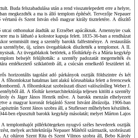
lt. Buda felszabadulása után a rend visszatelepedett erre a helyre,
3-ban megkezdték a ma is álló templom építését. Tervezője Nepauer
értanú és Szent István elsô magyar király tiszteletére. A díszítő
Fő utcai otthonukat átadták az Erzsébet apácáknak. Amennyire csak
re ma is látható a kolostor kapuja felett. 1835-36-ban a rendházat
kkor semmisült meg a szentély barokk falfestménye. A restaurálás
 a szentélybe, új, színes üvegablakok díszítették a templomot. A II.
onysisak. Az üvegablakok betörtek, a főoltárkép és a Mária kegykép
emplom belsejét felújították: a szentély padozatát megemelték és
tára emlékeztető sziklatömb áll, a csúcsán emelkedő feszületet id.
s horizontális tagolást adó párkányok osztják földszintre és két
A főhomlokzat hatalmas lant alakú kórusablaka felett a ferencesek
dombormű. A főhomlokzat szobrászati díszei valószínűleg Weber J.
lyből áll. A főoltár keretarchitektúrája teljesen kitölti a szentély
 Károly és Jäger János Henrik műve. A barokk menzán elhelyezett
tve a magyar koronát felajánló Szent Istvánt ábrázolja. 1906-ban
 Kapisztrán Szent János szobra áll, a Stuflesser műhelyben készültek.
z 1944-ben elpusztult barokk kegykép másolatát; melyet Márton Lajos
k. A templomhajót pillérkötegeken nyugvó széles hevederek osztják
zést, melyek architektúrája Nepauer Mátétól származik, szobrászati
e. Az oltáron Szent Rita és Szent Vilmos szobra áll, Bebo Károly