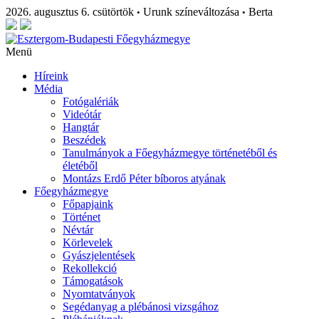
2026. augusztus 6. csütörtök
Urunk színeváltozása
Berta
•
•
Menü
Híreink
Média
Fotógalériák
Videótár
Hangtár
Beszédek
Tanulmányok a Főegyházmegye történetéből és
életéből
Montázs Erdő Péter bíboros atyának
Főegyházmegye
Főpapjaink
Történet
Névtár
Körlevelek
Gyászjelentések
Rekollekció
Támogatások
Nyomtatványok
Segédanyag a plébánosi vizsgához