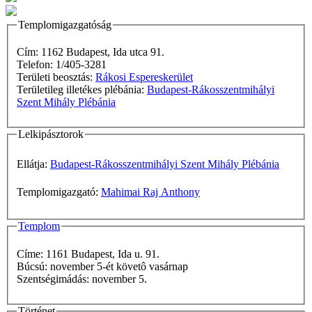
Templomigazgatóság
Cím: 1162 Budapest, Ida utca 91.
Telefon: 1/405-3281
Területi beosztás:
Rákosi Espereskerület
Területileg illetékes plébánia:
Budapest-Rákosszentmihályi
Szent Mihály Plébánia
Lelkipásztorok
Ellátja:
Budapest-Rákosszentmihályi Szent Mihály Plébánia
Templomigazgató:
Mahimai Raj Anthony
Templom
Címe: 1161 Budapest, Ida u. 91.
Búcsú: november 5-ét követô vasárnap
Szentségimádás: november 5.
Történet