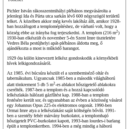
Pichler István rákosszentmihályi plébános megvásárolta a
jelenlegi Ida és Párta utca sarkán lévő 600 négyszögöl területű
telket. A közelben akkor még kevés lakóház állt, amikor 1928-
ban hozzáfogott a templomépítéshez, de várható volt, hogy a
2
község ebbe az irányba fog terjeszkedni. A templom (216 m
)
1930-ban elkészült és november 5-én Szent Imre tiszteletére
Vedres Béla pestújhelyi apát-plébános áldotta meg, ő
ajándékozta a most is működő harangot.
1929 óta külön kinevezett lelkész gondoskodik a környékbeli
hívek lelkigondozásáról.
Az 1985. évi búcsúra készült el a szembemiséző oltár és
tabernákulum. Ugyancsak 1985-ben a második világháború
2
alatt tönkrement 5 db 5 m
-es ablakot hőszigetelő ablakokra
cserélték. 1987-ben a templom és a hozzá kapcsolódó
lelkészlakás hálózati gázfűtést kap. 1988-ban a templom
festésére került sor, és ugyanabban az évben a kö­zösség vásárol
egy Johannus Opus 225-ös elektromos orgonát. 1990-ben
Ormai Imre atya a lelkészlakást saját költségén bővíti. 1991-
ben a szentély fehér márvány burkolatot, a templomhajó
hőszigetelt PVC-burkolatot kapott, 1993-ban lourdes-i barlang
épült a templomkertben. 1994-ben a még mindig a háború