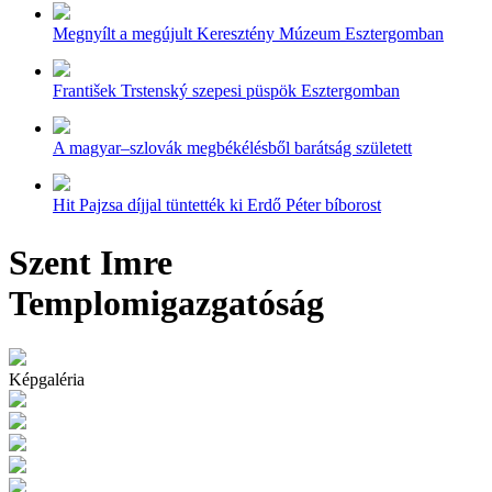
Megnyílt a megújult Keresztény Múzeum Esztergomban
František Trstenský szepesi püspök Esztergomban
A magyar–szlovák megbékélésből barátság született
Hit Pajzsa díjjal tüntették ki Erdő Péter bíborost
Szent Imre
Templomigazgatóság
Képgaléria