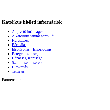
Katolikus hitéleti információk
Alapvető imádságok
A katolikus tanítás formulái
Keresztség
Bérmálás
Elsőgyónás - Elsőáldozás
Betegek szentsége
Házasság szentsége
Szentmise, miserend
Hitoktatás
Temetés
Partnereink: