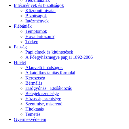
Plébániáknak
Intézmények és bizottságok
Központi hivatal
Bizottságok
Intézmények
Plébániák
Templomok
Hova tartozom?
Térkép
Papság
Papi címek és kitüntetések
A Főegyházmegye papjai 1892-2006
Hitélet
Alapvető imádságok
A katolikus tanítás formulái
Keresztség
Bérmálás
Elsőgyónás - Elsőáldozás
Betegek szentsége
Házasság szentsége
Szentmise, miserend
Hitoktatás
Temetés
Gyermekvédelem