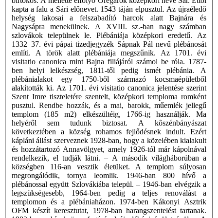
birtokos. A mellette elfolyó Öregárok középkori neve Sár. Ettôl
kapta a falu a Sári előnevet. 1543 táján elpusztul. Az újraéledő
helység lakosai a felszabadító harcok alatt Bajnára és
Nagysápra menekülnek. A XVIII. sz.-ban nagy számban
szlovákok települnek le. Plébániája középkori eredetű. Az
1332–37. évi pápai tizedjegyzék Sápnak Pál nevű plébánosát
említi. A török alatt plébániája megszűnik. Az 1701. évi
visitatio canonica mint Bajna filiájáról számol be róla. 1787-
ben helyi lelkészség, 1811-től pedig ismét plébánia. A
plébánialakot egy 1750-ből származó kocsmaépületből
alakították ki. Az 1701. évi visitatio canonica jelentése szerint
Szent Imre tiszteletére szentelt, középkori temploma romként
pusztul. Rendbe hozzák, és a mai, barokk, műemlék jellegű
templom (185 m2) elkészültéig, 1766-ig használják. Ma
helyéről sem tudunk biztosat. A kôszénbányászat
következtében a község rohamos fejlődésnek indult. Ezért
kápláni állást szerveznek 1928-ban, hogy a közelében kialakult
és hozzátartozó Annavölgyet, amely 1926-tól már kápolnával
rendelkezik, el tudják látni. – A második világháborúban a
községben 116-an vesztik életüket. A templom súlyosan
megrongálódik, tornya leomlik. 1946-ban 800 hívő a
plébánossal együtt Szlovákiába települ. – 1946-ban elvégzik a
legszükségesebb, 1964-ben pedig a teljes renoválást a
templomon és a plébániaházon. 1974-ben Kákonyi Asztrik
OFM készít keresztutat, 1978-ban harangszentelést tartanak.