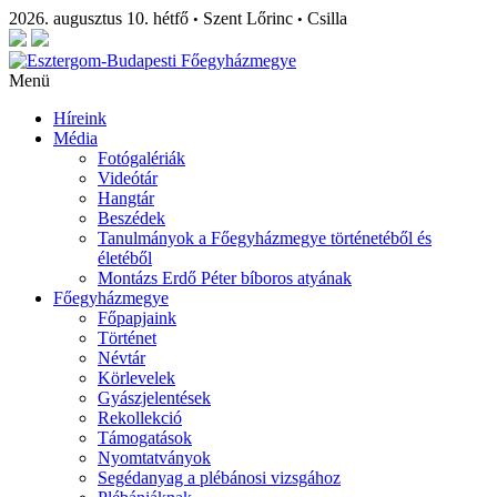
2026. augusztus 10. hétfő
Szent Lőrinc
Csilla
•
•
Menü
Híreink
Média
Fotógalériák
Videótár
Hangtár
Beszédek
Tanulmányok a Főegyházmegye történetéből és
életéből
Montázs Erdő Péter bíboros atyának
Főegyházmegye
Főpapjaink
Történet
Névtár
Körlevelek
Gyászjelentések
Rekollekció
Támogatások
Nyomtatványok
Segédanyag a plébánosi vizsgához