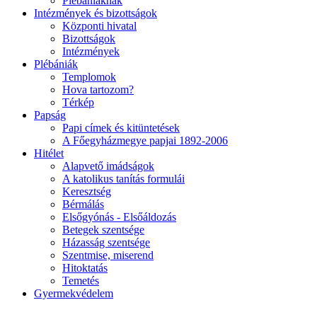
Plébániáknak
Intézmények és bizottságok
Központi hivatal
Bizottságok
Intézmények
Plébániák
Templomok
Hova tartozom?
Térkép
Papság
Papi címek és kitüntetések
A Főegyházmegye papjai 1892-2006
Hitélet
Alapvető imádságok
A katolikus tanítás formulái
Keresztség
Bérmálás
Elsőgyónás - Elsőáldozás
Betegek szentsége
Házasság szentsége
Szentmise, miserend
Hitoktatás
Temetés
Gyermekvédelem