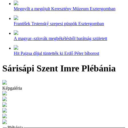
Megnyílt a megújult Keresztény Múzeum Esztergomban
František Trstenský szepesi püspök Esztergomban
A magyar–szlovák megbékélésből barátság született
Hit Pajzsa díjjal tüntették ki Erdő Péter bíborost
Sárisápi Szent Imre Plébánia
Képgaléria
Plébánia