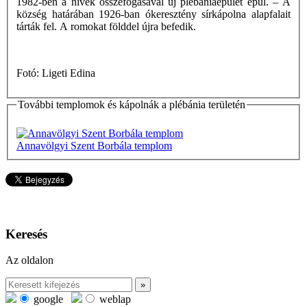
1982-ben a hívek összefogásával új plébániaépület épül. – A
község határában 1926-ban ókeresztény sírkápolna alapfalait
tárták fel. A romokat földdel újra befedik.
Fotó: Ligeti Edina
További templomok és kápolnák a plébánia területén
Annavölgyi Szent Borbála templom
Keresés
Az oldalon
google
weblap