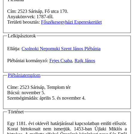
Cím: 2523 Sárisáp, Fő utca 170.
Anyakönvvek: 1787-től.
Területi beosztás:
Főszékesegyházi Espereskerület
Lelkipásztorok
Ellátja:
Csolnoki Nepomuki Szent János Plébánia
Plébániai kormányzó:
Fejes Csaba
,
Rajk János
Plébániatemplom
Címe: 2523 Sárisáp, Templom tér
Búcsú: november 5.
Szentségimádás: április 5. és november 4.
Történet
Egy 1181. évi oklevél határjárással kapcsolatban említi először.
Korai birtokosait nem ismerjük. 1453-ban Újlaki Miklós a