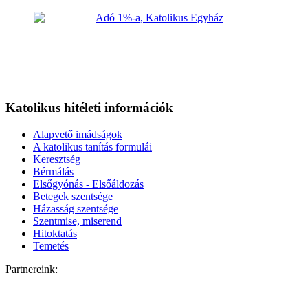
Katolikus hitéleti információk
Alapvető imádságok
A katolikus tanítás formulái
Keresztség
Bérmálás
Elsőgyónás - Elsőáldozás
Betegek szentsége
Házasság szentsége
Szentmise, miserend
Hitoktatás
Temetés
Partnereink: