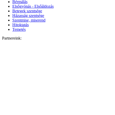
Bérmálás
Elsőgyónás - Elsőáldozás
Betegek szentsége
Házasság szentsége
Szentmise, miserend
Hitoktatás
Temetés
Partnereink: