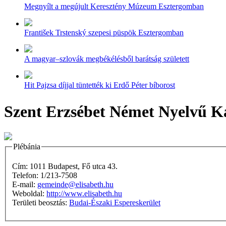
Megnyílt a megújult Keresztény Múzeum Esztergomban
František Trstenský szepesi püspök Esztergomban
A magyar–szlovák megbékélésből barátság született
Hit Pajzsa díjjal tüntették ki Erdő Péter bíborost
Szent Erzsébet Német Nyelvű Ka
Plébánia
Cím: 1011 Budapest, Fő utca 43.
Telefon: 1/213-7508
E-mail:
gemeinde@elisabeth.hu
Weboldal:
http://www.elisabeth.hu
Területi beosztás:
Budai-Északi Espereskerület