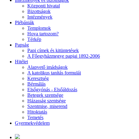
Intézmények és bizottságok
Központi hivatal
Bizottságok
Intézmények
Plébániák
Templomok
Hova tartozom?
Térkép
Papság
Papi címek és kitüntetések
A Főegyházmegye papjai 1892-2006
Hitélet
Alapvető imádságok
A katolikus tanítás formulái
Keresztség
Bérmálás
Elsőgyónás - Elsőáldozás
Betegek szentsége
Házasság szentsége
Szentmise, miserend
Hitoktatás
Temetés
Gyermekvédelem