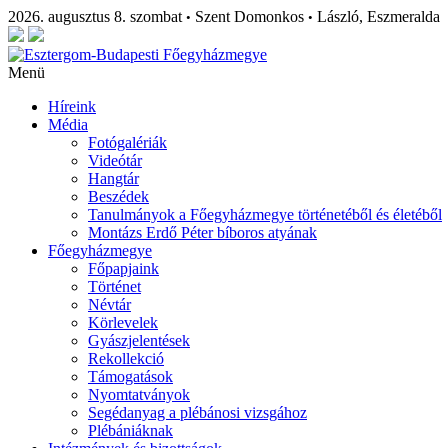
2026. augusztus 8. szombat
Szent Domonkos
László, Eszmeralda
•
•
Menü
Híreink
Média
Fotógalériák
Videótár
Hangtár
Beszédek
Tanulmányok a Főegyházmegye történetéből és életéből
Montázs Erdő Péter bíboros atyának
Főegyházmegye
Főpapjaink
Történet
Névtár
Körlevelek
Gyászjelentések
Rekollekció
Támogatások
Nyomtatványok
Segédanyag a plébánosi vizsgához
Plébániáknak