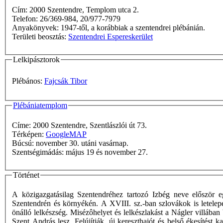
Cím: 2000 Szentendre, Templom utca 2.
Telefon: 26/369-984, 20/977-7979
Anyakönyvek: 1947-től, a korábbiak a szentendrei plébánián.
Területi beosztás:
Szentendrei Espereskerület
Lelkipásztorok
Plébános:
Fajcsák Tibor
Plébániatemplom
Címe: 2000 Szentendre, Szentlászlói út 73.
Térképen:
GoogleMAP
Búcsú: november 30. utáni vasárnap.
Szentségimádás: május 19 és november 27.
Történet
A közigazgatásilag Szentendréhez tartozó Izbég neve először 
Szentendrén és környékén. A XVIII. sz.-ban szlovákok is letelepe
önálló lelkészség. Misézôhelyet és lelkészlakást a Nágler villába
Szent András lesz. Felújítják, új kereszthajót és belső ékesíté