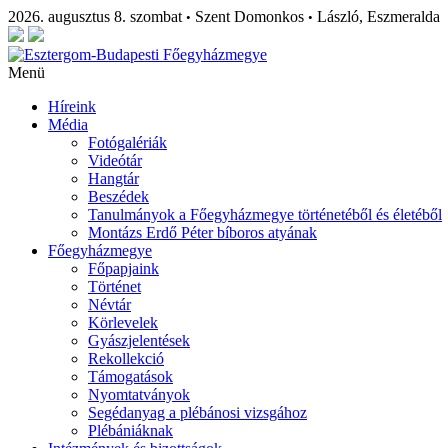
2026. augusztus 8. szombat
Szent Domonkos
László, Eszmeralda
•
•
Menü
Híreink
Média
Fotógalériák
Videótár
Hangtár
Beszédek
Tanulmányok a Főegyházmegye történetéből és életéből
Montázs Erdő Péter bíboros atyának
Főegyházmegye
Főpapjaink
Történet
Névtár
Körlevelek
Gyászjelentések
Rekollekció
Támogatások
Nyomtatványok
Segédanyag a plébánosi vizsgához
Plébániáknak