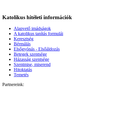
Katolikus hitéleti információk
Alapvető imádságok
A katolikus tanítás formulái
Keresztség
Bérmálás
Elsőgyónás - Elsőáldozás
Betegek szentsége
Házasság szentsége
Szentmise, miserend
Hitoktatás
Temetés
Partnereink: