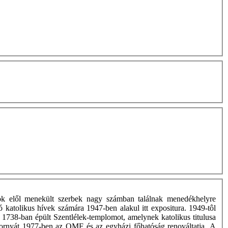
rök elől menekült szerbek nagy számban találnak menedékhelyre
 katolikus hívek számára 1947-ben alakul itt expositura. 1949-tôl
i 1738-ban épült Szentlélek-templomot, amelynek katolikus titulusa
 tornyát 1977-ben az OMF és az egyházi főhatóság renováltatja. A