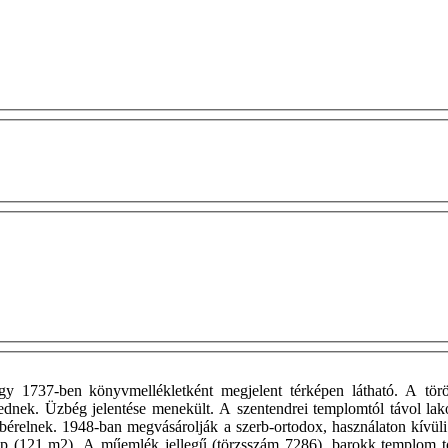
egy 1737-ben könyvmellékletként megjelent térképen látható. A tö
dnek. Üzbég jelentése menekült. A szentendrei templomtól távol lakó
n bérelnek. 1948-ban megvásárolják a szerb-ortodox, használaton kívül
st kap (121 m2). A műemlék jellegű (törzsszám 7286), barokk templom