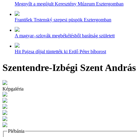
Megnyílt a megújult Keresztény Múzeum Esztergomban
František Trstenský szepesi püspök Esztergomban
A magyar–szlovák megbékélésből barátság született
Hit Pajzsa díjjal tüntették ki Erdő Péter bíborost
Szentendre-Izbégi Szent András
Képgaléria
Plébánia