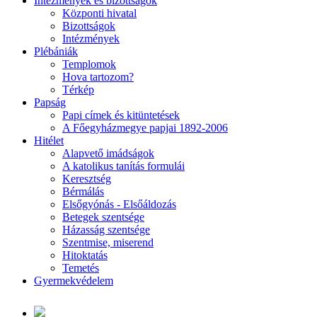
Intézmények és bizottságok
Központi hivatal
Bizottságok
Intézmények
Plébániák
Templomok
Hova tartozom?
Térkép
Papság
Papi címek és kitüntetések
A Főegyházmegye papjai 1892-2006
Hitélet
Alapvető imádságok
A katolikus tanítás formulái
Keresztség
Bérmálás
Elsőgyónás - Elsőáldozás
Betegek szentsége
Házasság szentsége
Szentmise, miserend
Hitoktatás
Temetés
Gyermekvédelem