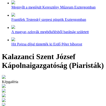
Megnyílt a megújult Keresztény Múzeum Esztergomban
František Trstenský szepesi püspök Esztergomban
A magyar–szlovák megbékélésből barátság született
Hit Pajzsa díjjal tüntették ki Erdő Péter bíborost
Kalazanci Szent József
Kápolnaigazgatóság (Piaristák)
Képgaléria