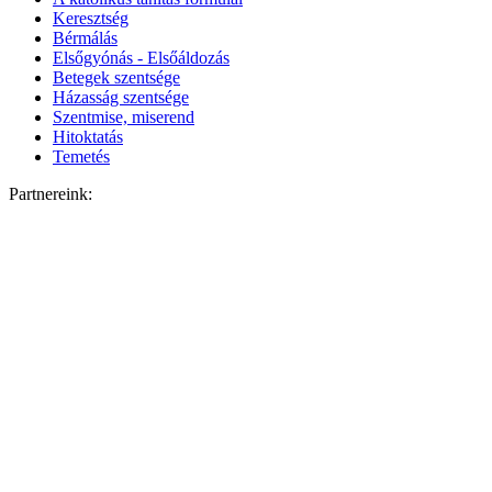
Keresztség
Bérmálás
Elsőgyónás - Elsőáldozás
Betegek szentsége
Házasság szentsége
Szentmise, miserend
Hitoktatás
Temetés
Partnereink: