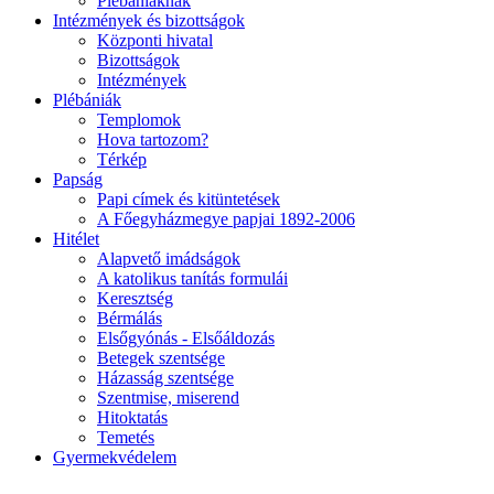
Plébániáknak
Intézmények és bizottságok
Központi hivatal
Bizottságok
Intézmények
Plébániák
Templomok
Hova tartozom?
Térkép
Papság
Papi címek és kitüntetések
A Főegyházmegye papjai 1892-2006
Hitélet
Alapvető imádságok
A katolikus tanítás formulái
Keresztség
Bérmálás
Elsőgyónás - Elsőáldozás
Betegek szentsége
Házasság szentsége
Szentmise, miserend
Hitoktatás
Temetés
Gyermekvédelem