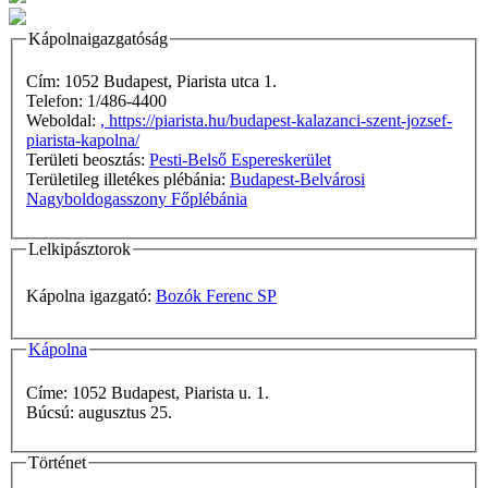
Kápolnaigazgatóság
Cím: 1052 Budapest, Piarista utca 1.
Telefon: 1/486-4400
Weboldal:
, https://piarista.hu/budapest-kalazanci-szent-jozsef-
piarista-kapolna/
Területi beosztás:
Pesti-Belső Espereskerület
Területileg illetékes plébánia:
Budapest-Belvárosi
Nagyboldogasszony Főplébánia
Lelkipásztorok
Kápolna igazgató:
Bozók Ferenc SP
Kápolna
Címe: 1052 Budapest, Piarista u. 1.
Búcsú: augusztus 25.
Történet