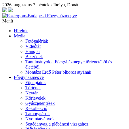
2026. augusztus 7. péntek
Ibolya, Donát
•
Menü
Híreink
Média
Fotógalériák
Videótár
Hangtár
Beszédek
Tanulmányok a Főegyházmegye történetéből és
életéből
Montázs Erdő Péter bíboros atyának
Főegyházmegye
Főpapjaink
Történet
Névtár
Körlevelek
Gyászjelentések
Rekollekció
Támogatások
Nyomtatványok
Segédanyag a plébánosi vizsgához