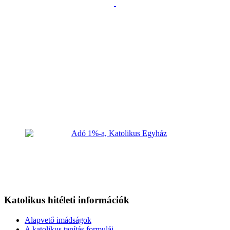
Katolikus hitéleti információk
Alapvető imádságok
A katolikus tanítás formulái