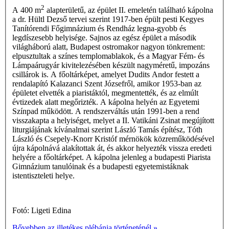
2
A 400 m
alapterületű, az épület II. emeletén található kápolna
a dr. Hültl Dezső tervei szerint 1917-ben épült pesti Kegyes
Tanítórendi Főgimnázium és Rendház legna-gyobb és
legdíszesebb helyisége. Sajnos az egész épület a második
világháború alatt, Budapest ostromakor nagyon tönkrement:
elpusztultak a színes templomablakok, és a Magyar Fém- és
Lámpaárugyár kivitelezésében készült nagyméretű, impozáns
csillárok is. A főoltárképet, amelyet Dudits Andor festett a
rendalapító Kalazanci Szent Józsefről, amikor 1953-ban az
épületet elvették a piaristáktól, megmentették, és az elmúlt
évtizedek alatt megőrizték. A kápolna helyén az Egyetemi
Színpad működött. A rendszerváltás után 1991-ben a rend
visszakapta a helyiséget, melyet a II. Vatikáni Zsinat megújított
liturgiájának kívánalmai szerint László Tamás építész, Tóth
László és Csepely-Knorr Kristóf mérnökök közreműködésével
újra kápolnává alakítottak át, és akkor helyezték vissza eredeti
helyére a főoltárképet. A kápolna jelenleg a budapesti Piarista
Gimnázium tanulóinak és a budapesti egyetemistáknak
istentiszteleti helye.
Fotó: Ligeti Edina
Bővebben az illetékes plébánia történeténél »