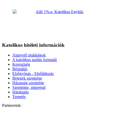
Katolikus hitéleti információk
Alapvető imádságok
A katolikus tanítás formulái
Keresztség
Bérmálás
Elsőgyónás - Elsőáldozás
Betegek szentsége
Házasság szentsége
Szentmise, miserend
Hitoktatás
Temetés
Partnereink: