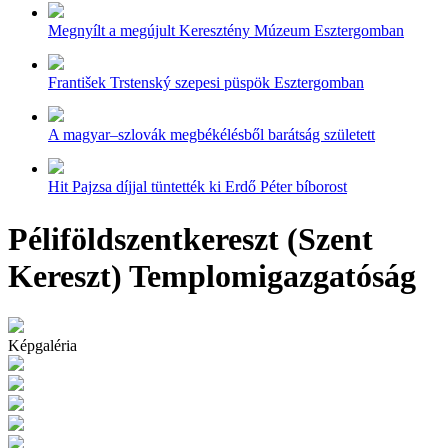
Megnyílt a megújult Keresztény Múzeum Esztergomban
František Trstenský szepesi püspök Esztergomban
A magyar–szlovák megbékélésből barátság született
Hit Pajzsa díjjal tüntették ki Erdő Péter bíborost
Péliföldszentkereszt (Szent
Kereszt) Templomigazgatóság
Képgaléria