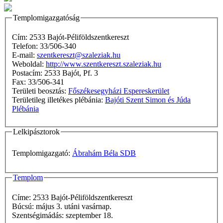
Templomigazgatóság
Cím: 2533 Bajót-Péliföldszentkereszt
Telefon: 33/506-340
E-mail:
szentkereszt@szaleziak.hu
Weboldal:
http://www.szentkereszt.szaleziak.hu
Postacím: 2533 Bajót, Pf. 3
Fax: 33/506-341
Területi beosztás:
Főszékesegyházi Espereskerület
Területileg illetékes plébánia:
Bajóti Szent Simon és Júda
Plébánia
Lelkipásztorok
Templomigazgató:
Ábrahám Béla SDB
Templom
Címe: 2533 Bajót-Péliföldszentkereszt
Búcsú: május 3. utáni vasárnap.
Szentségimádás: szeptember 18.