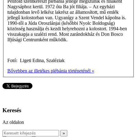
Péliföld­ szentkereszt plébánia jellege megszűnik és filiaként
Nagysáphoz kerül. 1972 óta Ba­ jót filiája. – Az egyházi
tulajdonban levő lelkész­ lakrész az államosított, mű­ emlék
jellegű ko­lostorban van. Ugyanígy a Szent Vendel kápolna is.
1990-től a Júda Oroszlánjai (későbbi Nyolc Boldogság)
közösség használja és kezdi helyrehozni a kolostort. 1994-ben
visszakapja a szalézi rend. Most zarándokház és Don Bosco
Ifjúsági Centrumként működik.
Fotó: Ligeti Edina, Szaléziak
Bővebben az illetékes plébánia történeténél »
Keresés
Az oldalon