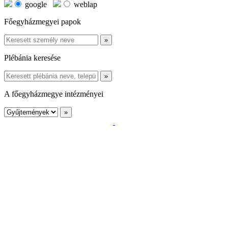
google
weblap
Főegyházmegyei papok
Plébánia keresése
A főegyházmegye intézményei