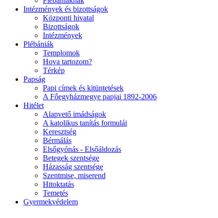
Plébániáknak
Intézmények és bizottságok
Központi hivatal
Bizottságok
Intézmények
Plébániák
Templomok
Hova tartozom?
Térkép
Papság
Papi címek és kitüntetések
A Főegyházmegye papjai 1892-2006
Hitélet
Alapvető imádságok
A katolikus tanítás formulái
Keresztség
Bérmálás
Elsőgyónás - Elsőáldozás
Betegek szentsége
Házasság szentsége
Szentmise, miserend
Hitoktatás
Temetés
Gyermekvédelem