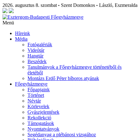
2026. augusztus 8. szombat
Szent Domonkos
László, Eszmeralda
•
•
Menü
Híreink
Média
Fotógalériák
Videótár
Hangtár
Beszédek
Tanulmányok a Főegyházmegye történetéből és
életéből
Montázs Erdő Péter bíboros atyának
Főegyházmegye
Főpapjaink
Történet
Névtár
Körlevelek
Gyászjelentések
Rekollekció
Támogatások
Nyomtatványok
Segédanyag a plébánosi vizsgához