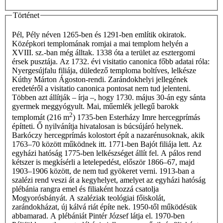
Történet
Pél, Pély néven 1265-ben és 1291-ben említik okiratok.
Középkori templomának romjai a mai templom helyén a
XVIII. sz.-ban még álltak. 1338 óta a terület az esztergomi
érsek pusztája. Az 1732. évi visitatio canonica főbb adatai róla:
Nyergesújfalu filiája, düledező temploma boltíves, lelkésze
Kúthy Márton Ágoston-rendi. Zarándokhelyi jellegének
eredetéről a visitatio canonica pontosat nem tud jelenteni.
Többen azt állítják – írja –, hogy 1730. május 30-án egy sánta
gyermek meggyógyult. Mai, műemlék jellegű barokk
2
templomát (216 m
) 1735-ben Esterházy Imre hercegprímás
építteti. Ő nyilvánítja hivatalosan is búcsújáró helynek.
Barkóczy hercegprímás kolostort épít a nazarénusoknak, akik
1763–70 között működnek itt. 1771-ben Bajót filiája lett. Az
egyházi hatóság 1775-ben lelkészséget állít fel. A pálos rend
kétszer is megkísérli a letelepedést, először 1866–67, majd
1903–1906 között, de nem tud gyökeret verni. 1913-ban a
szalézi rend veszi át a kegyhelyet, amelyet az egyházi hatóság
plébánia rangra emel és filiaként hozzá­ csa­tolja
Mogyorósbányát. A szaléziak teológiai főiskolát,
zarándokházat, új kálvá­ riát építe­ nek. 1950-től működésük
abbamarad. A plébániát Pintér József látja el. 1970-ben