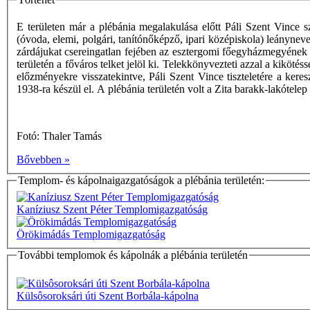
E területen már a plébánia megalakulása előtt Páli Szent Vince 
(óvoda, elemi, polgári, tanítónőképző, ipari középiskola) leányne
zárdájukat csereingatlan fejében az esztergomi főegyházmegyének h
területén a főváros telket jelöl ki. Telekkönyvezteti azzal a kiköté
előzményekre visszatekintve, Páli Szent Vince tiszteletére a ker
1938-ra készül el. A plébánia területén volt a Zita barakk-lakótele
Fotó: Thaler Tamás
Bővebben »
Templom- és kápolnaigazgatóságok a plébánia területén:
Kaníziusz Szent Péter Templomigazgatóság
Örökimádás Templomigazgatóság
További templomok és kápolnák a plébánia területén
Külsôsoroksári úti Szent Borbála-kápolna