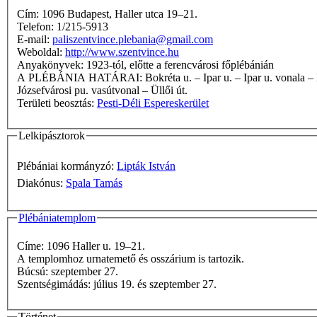
Cím: 1096 Budapest, Haller utca 19–21.
Telefon: 1/215-5913
E-mail:
paliszentvince.plebania@gmail.com
Weboldal:
http://www.szentvince.hu
Anyakönyvek: 1923-tól, előtte a ferencvárosi főplébánián
A PLÉBÁNIA HATÁRAI: Bokréta u. – Ipar u. – Ipar u. vonala – Duna – Ráckevei-Duna – kerülethatár – Határ u.–Jókai Mór u. saroktól a Külső Mester u. vonalában húzott egyenes – Ferencvárosi pu.–
Józsefvárosi pu. vasútvonal – Üllői út.
Területi beosztás:
Pesti-Déli Espereskerület
Lelkipásztorok
Plébániai kormányzó:
Lipták István
Diakónus:
Spala Tamás
Plébániatemplom
Címe: 1096 Haller u. 19–21.
A templomhoz urnatemető és osszárium is tartozik.
Búcsú: szeptember 27.
Szentségimádás: július 19. és szeptember 27.
Történet