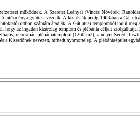
szerzetesei működnek. A Szeretet Leányai (Vincés Nővérek) Ranolder
velő intézmény-együttest vezetik. A lazaristák pedig 1903-ban a Gát u
itoktatói otthon számára átadják. A Gát utcai templomból indul meg az
ssel, hogy az ingatlan kizárólag templom és plébánia céljait szolgálhatja
eszthajós, neoromán plébániatemplom (1260 m2), amelyet Serédi Juszt
p és a Kiserdőnek nevezett, hírhedt nyomortelep. A plébániaépület egyhá