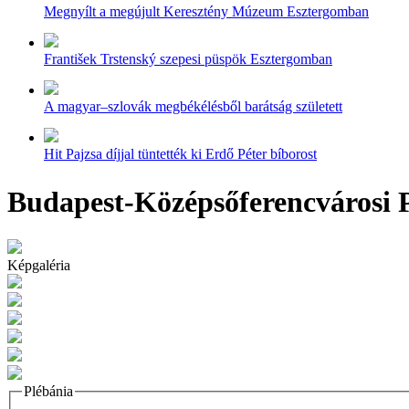
Megnyílt a megújult Keresztény Múzeum Esztergomban
František Trstenský szepesi püspök Esztergomban
A magyar–szlovák megbékélésből barátság született
Hit Pajzsa díjjal tüntették ki Erdő Péter bíborost
Budapest-Középsőferencvárosi P
Képgaléria
Plébánia