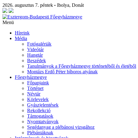
2026. augusztus 7. péntek
Ibolya, Donát
•
Menü
Híreink
Média
Fotógalériák
Videótár
Hangtár
Beszédek
Tanulmányok a Főegyházmegye történetéből és életéből
Montázs Erdő Péter bíboros atyának
Főegyházmegye
Főpapjaink
Történet
Névtár
Körlevelek
Gyászjelentések
Rekollekció
Támogatások
Nyomtatványok
Segédanyag a plébánosi vizsgához
Plébániáknak