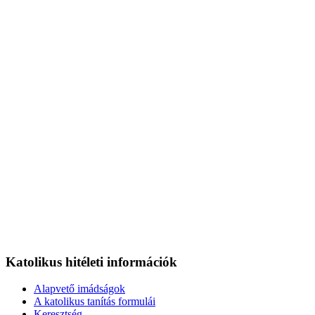
Katolikus hitéleti információk
Alapvető imádságok
A katolikus tanítás formulái
Keresztség