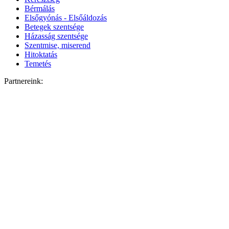
Bérmálás
Elsőgyónás - Elsőáldozás
Betegek szentsége
Házasság szentsége
Szentmise, miserend
Hitoktatás
Temetés
Partnereink: