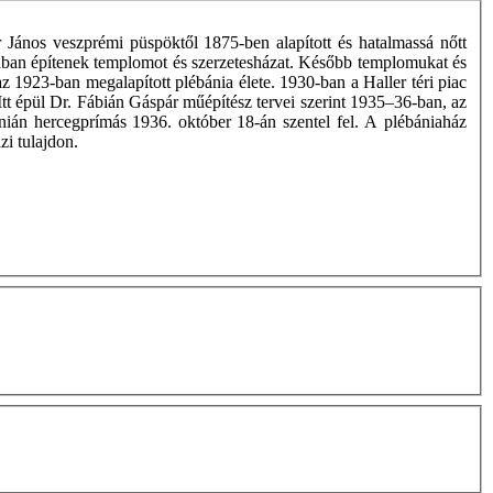
 János veszprémi püspöktől 1875-ben alapított és hatalmassá nőtt
tcában építenek templomot és szerzetesházat. Később templomukat és
 1923-ban megalapított plébánia élete. 1930-ban a Haller téri piac
. Itt épül Dr. Fábián Gáspár műépítész tervei szerint 1935–36-ban, az
inián hercegprímás 1936. október 18-án szentel fel. A plébániaház
zi tulajdon.