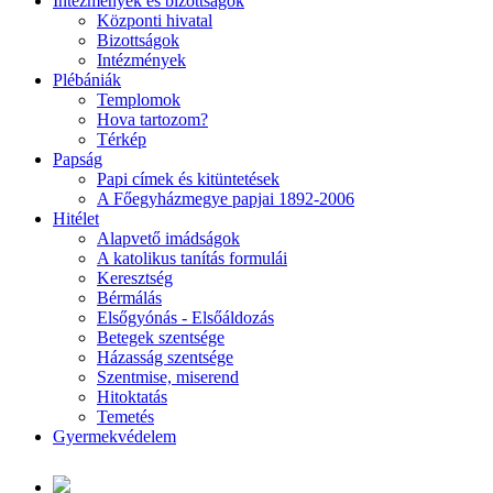
Intézmények és bizottságok
Központi hivatal
Bizottságok
Intézmények
Plébániák
Templomok
Hova tartozom?
Térkép
Papság
Papi címek és kitüntetések
A Főegyházmegye papjai 1892-2006
Hitélet
Alapvető imádságok
A katolikus tanítás formulái
Keresztség
Bérmálás
Elsőgyónás - Elsőáldozás
Betegek szentsége
Házasság szentsége
Szentmise, miserend
Hitoktatás
Temetés
Gyermekvédelem