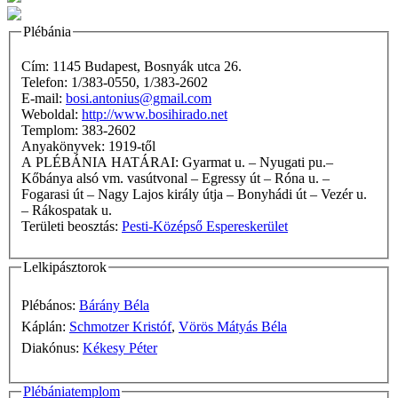
Plébánia
Cím: 1145 Budapest, Bosnyák utca 26.
Telefon: 1/383-0550, 1/383-2602
E-mail:
bosi.antonius@gmail.com
Weboldal:
http://www.bosihirado.net
Templom: 383-2602
Anyakönyvek: 1919-től
A PLÉBÁNIA HATÁRAI: Gyarmat u. – Nyugati pu.–
Kőbánya alsó vm. vasútvonal – Egressy út – Róna u. –
Fogarasi út – Nagy Lajos király útja – Bonyhádi út – Vezér u.
– Rákospatak u.
Területi beosztás:
Pesti-Középső Espereskerület
Lelkipásztorok
Plébános:
Bárány Béla
Káplán:
Schmotzer Kristóf
,
Vörös Mátyás Béla
Diakónus:
Kékesy Péter
Plébániatemplom