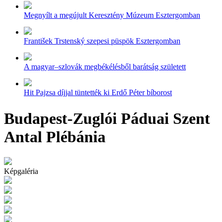
Megnyílt a megújult Keresztény Múzeum Esztergomban
František Trstenský szepesi püspök Esztergomban
A magyar–szlovák megbékélésből barátság született
Hit Pajzsa díjjal tüntették ki Erdő Péter bíborost
Budapest-Zuglói Páduai Szent
Antal Plébánia
Képgaléria