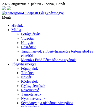
2026. augusztus 7. péntek
Ibolya, Donát
•
Menü
Híreink
Média
Fotógalériák
Videótár
Hangtár
Beszédek
Tanulmányok a Főegyházmegye történetéből és
életéből
Montázs Erdő Péter bíboros atyának
Főegyházmegye
Főpapjaink
Történet
Névtár
Körlevelek
Gyászjelentések
Rekollekció
Támogatások
Nyomtatványok
Segédanyag a plébánosi vizsgához