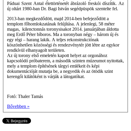
Páduai Szent Antal élettörténetét ábrázoló freskói díszítik. Az
új oltárt 1980-ban Dr. Bagi István segédpüspök szentelte fel.
2013-ban megkezdődött, majd 2014-ben befejeződött a
templom főhomlokzatának felújítása. A jelenlegi, 58 méter
magas,
kilenctonnás toronysisakot
2014. januárjában áldotta
meg Erdő Péter bíboros. Ma a toronyban négy – három új és
egy régi – harang lakik. A teljes rekonstrukciónak
köszönhetően közösségi és rendezvénytér jött létre az egykor
rendkívül elhanyagolt területen.
Az új torony első emeletén kapott helyet az orgonához
kapcsolódó próbaterem, a második szinten múzeumot nyitottak,
mely a templom építésének tárgyi emlékeit és képi
dokumentációját mutatja be, a negyedik és az ötödik szint
kerengői kilátóként is várják a látogatókat.
Fotó: Thaler Tamás
Bővebben »