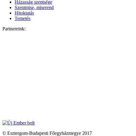
Házasság szentsége
Szentmise, miserend
Hitoktatás
Temetés
Partnereink:
© Esztergom-Budapesti Főegyházmegye 2017