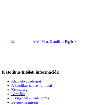
Katolikus hitéleti információk
Alapvető imádságok
A katolikus tanítás formulái
Keresztség
Bérmálás
Elsőgyónás - Elsőáldozás
Betegek szentsége