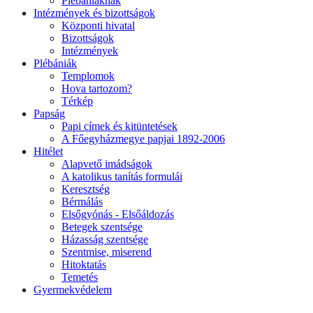
Plébániáknak
Intézmények és bizottságok
Központi hivatal
Bizottságok
Intézmények
Plébániák
Templomok
Hova tartozom?
Térkép
Papság
Papi címek és kitüntetések
A Főegyházmegye papjai 1892-2006
Hitélet
Alapvető imádságok
A katolikus tanítás formulái
Keresztség
Bérmálás
Elsőgyónás - Elsőáldozás
Betegek szentsége
Házasság szentsége
Szentmise, miserend
Hitoktatás
Temetés
Gyermekvédelem