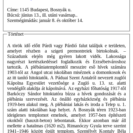
Címe: 1145 Budapest, Bosnyák u.
Búcsú: június 13., ill. utáni vasárnap..
Szentségimádás: január 8. és október 14.
Történet
A török idő előtt Párdi vagy Párdió falut találjuk e területen,
amelyet részben a szigeti premontreiek birtokolnak. –
Századunk elején még gyéren lakott vidék. Lakossága
nagyrészt kertészkedéssel foglalkozik és Erzsébetvároshoz
tartozik. A plébániatemplomtól messzire esô hívek számára
1903-tól az Angol utcai iskolában miséznek a domonkosok és
az itt tanító hitoktatók. A Páduai Szent Antalról nevezett zuglói
Kápolna Egyesület vezetôsége a Zugló u. 13. sz. alatti
vendéglőt alakítja át kápolnává. Az egyházi főhatóság 1917-tôl
Barkóczy Sándor hitoktatóra bízza a hívek gondozását és a
plébánia szervezését. Az önálló egyházközség és plébánia
1919-ben alakul meg. A plébániai lakás és iroda a Telep u. 1.
szám alatti iskolában kap helyet. A Bosnyák téren 1923-ban
ideiglenes templomot emelnek, amelyet 1957-ben építészeti
okokból (bauxit-beton) lebontanak. Ekkor azonban már áll
mellette a hatalmas (1620 m2), Rimanóczy Gyula terve szerint
1941–1946 között épült templom. Szentélyét Kontuly Béla