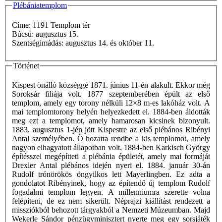
Plébániatemplom
Címe: 1191 Templom tér
Búcsú: augusztus 15.
Szentségimádás: augusztus 14. és október 11.
Történet
Kispest önálló községgé 1871. június 11-én alakult. Ekkor még
Soroksár filiája volt. 1877 szeptemberében épült az első
templom, amely egy torony nélküli 12×8 m-es lakóház volt. A
mai templomtorony helyén helyezkedett el. 1884-ben áldották
meg ezt a templomot, amely hamarosan kicsinek bizonyult.
1883. augusztus 1-jén jött Kispestre az első plébános Ribényi
Antal személyében. Ő hozatta rendbe a kis templomot, amely
nagyon elhagyatott állapotban volt. 1884-ben Karkisch György
építésszel megépítteti a plébánia épületét, amely mai formáját
Drexler Antal plébános idején nyeri el. 1884. január 30-án
Rudolf trónörökös öngyilkos lett Mayerlingben. Ez adta a
gondolatot Ribényinek, hogy az építendô új templom Rudolf
fogadalmi templom legyen. A millenniumra szerette volna
felépíteni, de ez nem sikerült. Néprajzi kiállítást rendezett a
missziókból behozott tárgyakból a Nemzeti Múzeumban. Majd
Wekerle Sándor pénzügyminisztert nyerte meg egy sorsjáték