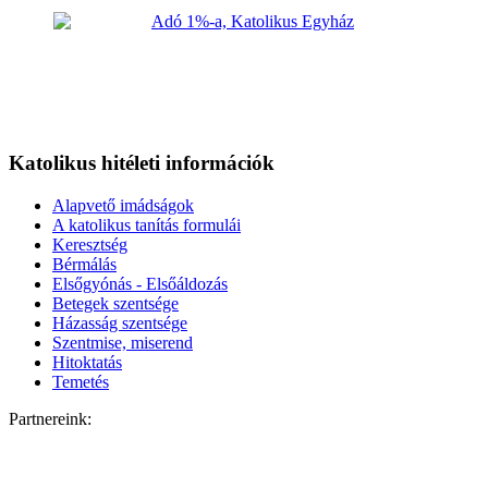
Katolikus hitéleti információk
Alapvető imádságok
A katolikus tanítás formulái
Keresztség
Bérmálás
Elsőgyónás - Elsőáldozás
Betegek szentsége
Házasság szentsége
Szentmise, miserend
Hitoktatás
Temetés
Partnereink: