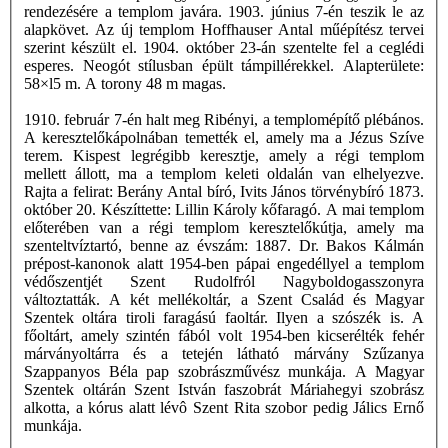
rendezésére a templom javára. 1903. június 7-én teszik le az
alapkövet. Az új templom Hoffhauser Antal műépítész tervei
szerint készült el. 1904. október 23-án szentelte fel a ceglédi
esperes. Neogót stílusban épült támpillérekkel. Alapterülete:
58×l5 m. A torony 48 m magas.
1910. február 7-én halt meg Ribényi, a templomépítő plébános.
A keresztelőkápolnában temették el, amely ma a Jézus Szíve
terem. Kispest legrégibb keresztje, amely a régi templom
mellett állott, ma a templom keleti oldalán van elhelyezve.
Rajta a felirat: Berány Antal bíró, Ivits János törvénybíró 1873.
október 20. Készíttette: Lillin Károly kőfaragó. A mai templom
előterében van a régi templom keresztelőkútja, amely ma
szenteltvíztartó, benne az évszám: 1887. Dr. Bakos Kálmán
prépost-kanonok alatt 1954-ben pápai engedéllyel a templom
védőszentjét Szent Rudolfról Nagyboldogasszonyra
változtatták. A két mellékoltár, a Szent Család és Magyar
Szentek oltára tiroli faragású faoltár. Ilyen a szószék is. A
főoltárt, amely szintén fából volt 1954-ben kicserélték fehér
márványoltárra és a tetején látható márvány Szűzanya
Szappanyos Béla pap szobrászművész munkája. A Magyar
Szentek oltárán Szent István faszobrát Máriahegyi szobrász
alkotta, a kórus alatt lévô Szent Rita szobor pedig Jálics Ernő
munkája.