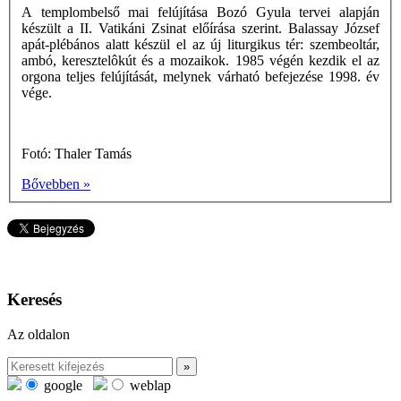
A templombelső mai felújítása Bozó Gyula tervei alapján
készült a II. Vatikáni Zsinat előírása szerint. Balassay József
apát-plébános alatt készül el az új liturgikus tér: szembeoltár,
ambó, keresztelôkút és a mozaikok. 1985 végén kezdik el az
orgona teljes felújítását, melynek várható befejezése 1998. év
vége.
Fotó: Thaler Tamás
Bővebben »
Keresés
Az oldalon
google
weblap