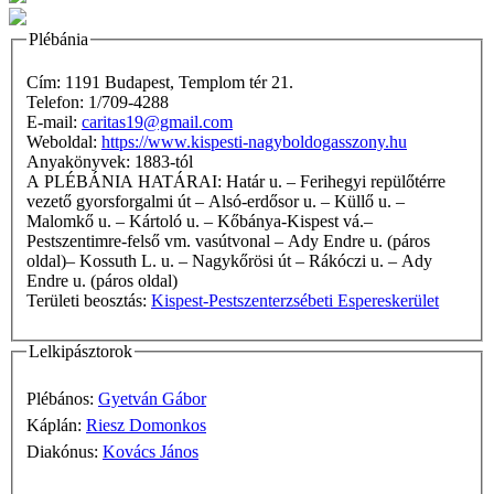
Plébánia
Cím: 1191 Budapest, Templom tér 21.
Telefon: 1/709-4288
E-mail:
caritas19@gmail.com
Weboldal:
https://www.kispesti-nagyboldogasszony.hu
Anyakönyvek: 1883-tól
A PLÉBÁNIA HATÁRAI: Határ u. – Ferihegyi repülőtérre
vezető gyorsforgalmi út – Alsó-erdősor u. – Küllő u. –
Malomkő u. – Kártoló u. – Kőbánya-Kispest vá.–
Pestszentimre-felső vm. vasútvonal – Ady Endre u. (páros
oldal)– Kossuth L. u. – Nagykőrösi út – Rákóczi u. – Ady
Endre u. (páros oldal)
Területi beosztás:
Kispest-Pestszenterzsébeti Espereskerület
Lelkipásztorok
Plébános:
Gyetván Gábor
Káplán:
Riesz Domonkos
Diakónus:
Kovács János