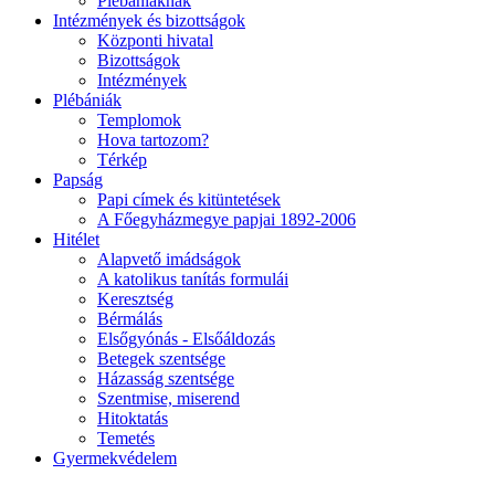
Plébániáknak
Intézmények és bizottságok
Központi hivatal
Bizottságok
Intézmények
Plébániák
Templomok
Hova tartozom?
Térkép
Papság
Papi címek és kitüntetések
A Főegyházmegye papjai 1892-2006
Hitélet
Alapvető imádságok
A katolikus tanítás formulái
Keresztség
Bérmálás
Elsőgyónás - Elsőáldozás
Betegek szentsége
Házasság szentsége
Szentmise, miserend
Hitoktatás
Temetés
Gyermekvédelem