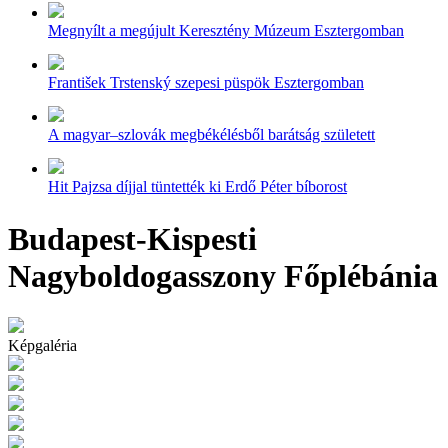
Megnyílt a megújult Keresztény Múzeum Esztergomban
František Trstenský szepesi püspök Esztergomban
A magyar–szlovák megbékélésből barátság született
Hit Pajzsa díjjal tüntették ki Erdő Péter bíborost
Budapest-Kispesti
Nagyboldogasszony Főplébánia
Képgaléria