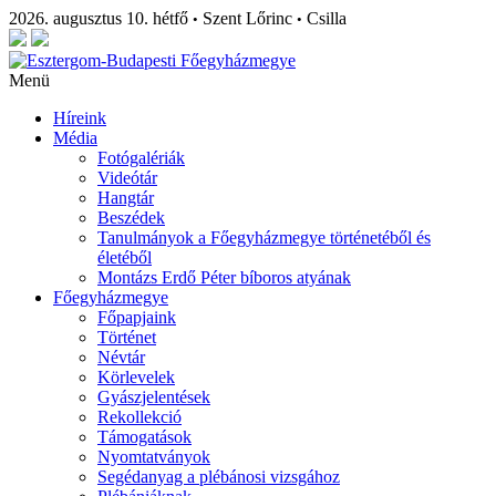
2026. augusztus 10. hétfő
Szent Lőrinc
Csilla
•
•
Menü
Híreink
Média
Fotógalériák
Videótár
Hangtár
Beszédek
Tanulmányok a Főegyházmegye történetéből és
életéből
Montázs Erdő Péter bíboros atyának
Főegyházmegye
Főpapjaink
Történet
Névtár
Körlevelek
Gyászjelentések
Rekollekció
Támogatások
Nyomtatványok
Segédanyag a plébánosi vizsgához