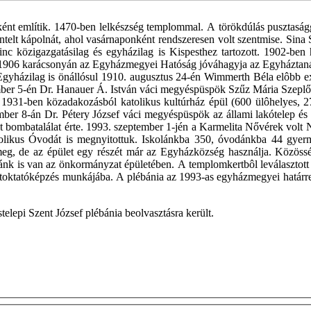
ént említik. 1470-ben lelkészség templommal. A törökdúlás pusztasággá
zentelt kápolnát, ahol vasárnaponként rendszeresen volt szentmise. Sina 
c közigazgatásilag és egyházilag is Kispesthez tartozott. 1902-ben h
 1906 karácsonyán az Egyházmegyei Hatóság jóváhagyja az Egyháztanác
. Egyházilag is önállósul 1910. augusztus 24-én Wimmerth Béla elôbb ex
er 5-én Dr. Hanauer Á. István váci megyéspüspök Szűz Mária Szeplőtel
931-ben közadakozásból katolikus kultúrház épül (600 ülôhelyes, 270
ber 8-án Dr. Pétery József váci megyéspüspök az állami lakótelep és a
omot bombatalálat érte. 1993. szeptember 1-jén a Karmelita Nővérek vol
olikus Óvodát is megnyitottuk. Iskolánkba 350, óvodánkba 44 gyerme
eg, de az épület egy részét már az Egyházközség használja. Közösségi
hánk is van az önkormányzat épületében. A templomkertbôl leválasztott
hitoktatóképzés munkájába. A plébánia az 1993-as egyházmegyei határr
telepi Szent József plébánia beolvasztásra került.