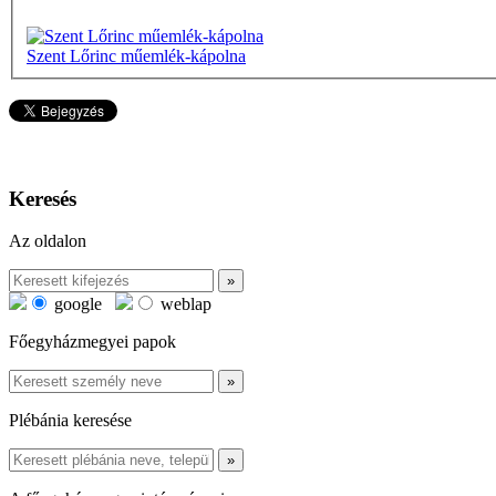
Szent Lőrinc műemlék-kápolna
Keresés
Az oldalon
google
weblap
Főegyházmegyei papok
Plébánia keresése