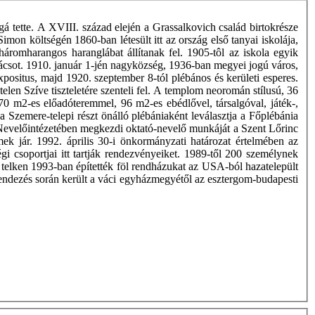
 tette. A XVIII. század elején a Grassalkovich család birtokrésze
Simon költségén 1860-ban létesült itt az ország első tanyai iskolája,
áromharangos haranglábat állítanak fel. 1905-tôl az iskola egyik
sot. 1910. január 1-jén nagyközség, 1936-ban megyei jogú város,
positus, majd 1920. szeptember 8-tól plébános és kerületi esperes.
en Szíve tiszteletére szenteli fel. A templom neoromán stílusú, 36
 m2-es előadóteremmel, 96 m2-es ebédlővel, társalgóval, játék-,
 Szemere-telepi részt önálló plébániaként leválasztja a Főplébánia
t Nevelőintézetében megkezdi oktató-nevelő munkáját a Szent Lőrinc
k jár. 1992. április 30-i önkormányzati határozat értelmében az
 csoportjai itt tartják rendezvényeiket. 1989-től 200 személynek
 telken 1993-ban építették föl rendházukat az USA-ból hazatelepült
endezés során került a váci egyházmegyétől az esztergom-budapesti