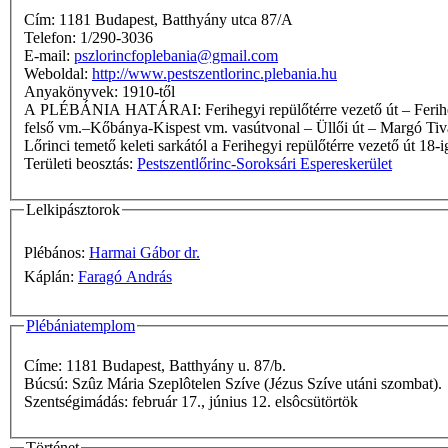
Cím: 1181 Budapest, Batthyány utca 87/A
Telefon: 1/290-3036
E-mail:
pszlorincfoplebania@gmail.com
Weboldal:
http://www.pestszentlorinc.plebania.hu
Anyakönyvek: 1910-től
A PLÉBÁNIA HATÁRAI: Ferihegyi repülőtérre vezető út – Ferihegyi repülőtérre vezető út–Hangár u. saroktól az Alsóerdősor u.–Küllő u. sarokig húzott egyenes – Küllő u. – Malomkő u. – Pestszentimre
felső vm.–Kőbánya-Kispest vm. vasútvonal – Üllői út – Margó Tiva
Lőrinci temető keleti sarkától a Ferihegyi repülőtérre vezető út 18-
Területi beosztás:
Pestszentlőrinc-Soroksári Espereskerület
Lelkipásztorok
Plébános:
Harmai Gábor dr.
Káplán:
Faragó András
Plébániatemplom
Címe: 1181 Budapest, Batthyány u. 87/b.
Búcsú: Szûz Mária Szeplôtelen Szíve (Jézus Szíve utáni szombat).
Szentségimádás: február 17., június 12. elsôcsütörtök
Történet