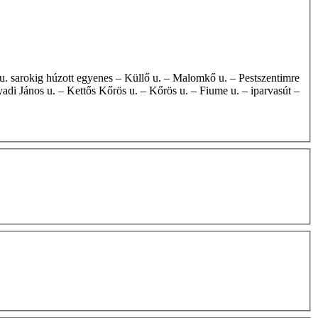
di János u. – Kettős Kőrös u. – Kőrös u. – Fiume u. – iparvasút –