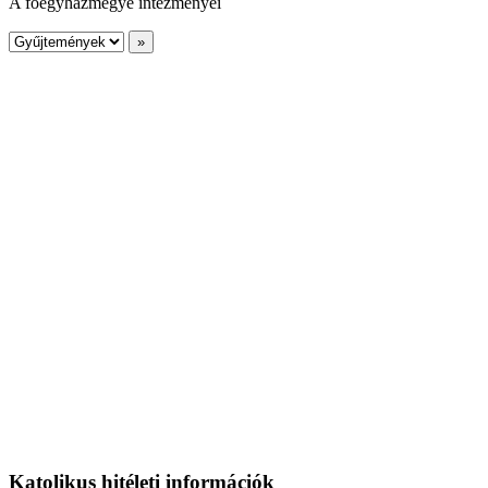
A főegyházmegye intézményei
Katolikus hitéleti információk