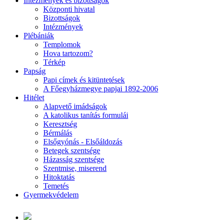
Intézmények és bizottságok
Központi hivatal
Bizottságok
Intézmények
Plébániák
Templomok
Hova tartozom?
Térkép
Papság
Papi címek és kitüntetések
A Főegyházmegye papjai 1892-2006
Hitélet
Alapvető imádságok
A katolikus tanítás formulái
Keresztség
Bérmálás
Elsőgyónás - Elsőáldozás
Betegek szentsége
Házasság szentsége
Szentmise, miserend
Hitoktatás
Temetés
Gyermekvédelem