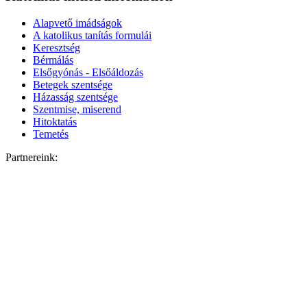
Alapvető imádságok
A katolikus tanítás formulái
Keresztség
Bérmálás
Elsőgyónás - Elsőáldozás
Betegek szentsége
Házasság szentsége
Szentmise, miserend
Hitoktatás
Temetés
Partnereink: