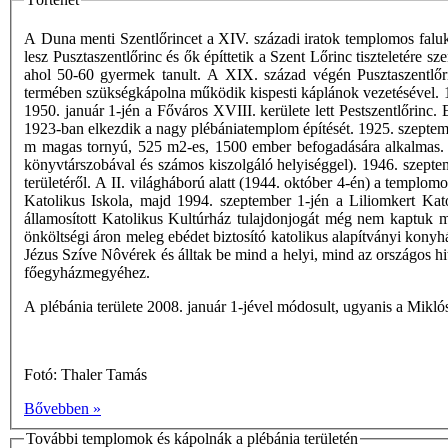
A Duna menti Szentlőrincet a XIV. századi iratok templomos faluk
lesz Pusztaszentlőrinc és ők építtetik a Szent Lőrinc tiszteletére s
ahol 50-60 gyermek tanult. A XIX. század végén Pusztaszentlőrin
termében szükségkápolna működik kispesti káplánok vezetésével.
1950. január 1-jén a Főváros XVIII. kerülete lett Pestszentlőrinc
1923-ban elkezdik a nagy plébániatemplom építését. 1925. szeptemb
m magas tornyú, 525 m2-es, 1500 ember befogadására alkalmas. 1
könyvtárszobával és számos kiszolgáló helyiséggel). 1946. szeptem
területéről. A II. világháború alatt (1944. október 4-én) a templ
Katolikus Iskola, majd 1994. szeptember 1-jén a Liliomkert Kat
államosított Katolikus Kultúrház tulajdonjogát még nem kaptuk m
önköltségi áron meleg ebédet biztosító katolikus alapítványi kony
Jézus Szíve Nôvérek és álltak be mind a helyi, mind az országos 
főegyházmegyéhez.
A plébánia területe 2008. január 1-jével módosult, ugyanis a Miklós
Fotó: Thaler Tamás
Bővebben »
További templomok és kápolnák a plébánia területén