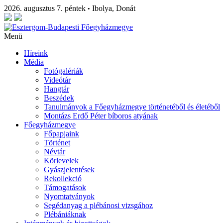
2026. augusztus 7. péntek
Ibolya, Donát
•
Menü
Híreink
Média
Fotógalériák
Videótár
Hangtár
Beszédek
Tanulmányok a Főegyházmegye történetéből és életéből
Montázs Erdő Péter bíboros atyának
Főegyházmegye
Főpapjaink
Történet
Névtár
Körlevelek
Gyászjelentések
Rekollekció
Támogatások
Nyomtatványok
Segédanyag a plébánosi vizsgához
Plébániáknak