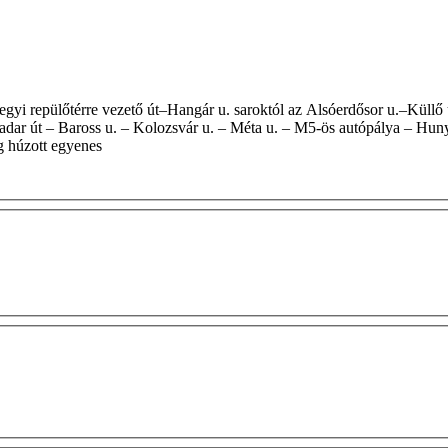
dar út – Baross u. – Kolozsvár u. – Méta u. – M5-ös autópálya – Hunya
ig húzott egyenes