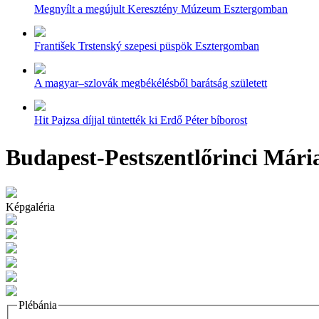
Megnyílt a megújult Keresztény Múzeum Esztergomban
František Trstenský szepesi püspök Esztergomban
A magyar–szlovák megbékélésből barátság született
Hit Pajzsa díjjal tüntették ki Erdő Péter bíborost
Budapest-Pestszentlőrinci Mária
Képgaléria
Plébánia