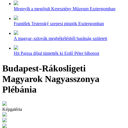
Megnyílt a megújult Keresztény Múzeum Esztergomban
František Trstenský szepesi püspök Esztergomban
A magyar–szlovák megbékélésből barátság született
Hit Pajzsa díjjal tüntették ki Erdő Péter bíborost
Budapest-Rákosligeti
Magyarok Nagyasszonya
Plébánia
Képgaléria