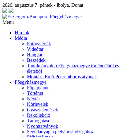
2026. augusztus 7. péntek
Ibolya, Donát
•
Menü
Híreink
Média
Fotógalériák
Videótár
Hangtár
Beszédek
Tanulmányok a Főegyházmegye történetéből és
életéből
Montázs Erdő Péter bíboros atyának
Főegyházmegye
Főpapjaink
Történet
Névtár
Körlevelek
Gyászjelentések
Rekollekció
Támogatások
Nyomtatványok
Segédanyag a plébánosi vizsgához