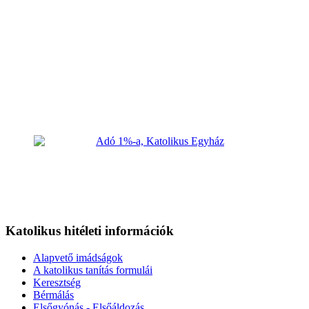
Katolikus hitéleti információk
Alapvető imádságok
A katolikus tanítás formulái
Keresztség
Bérmálás
Elsőgyónás - Elsőáldozás