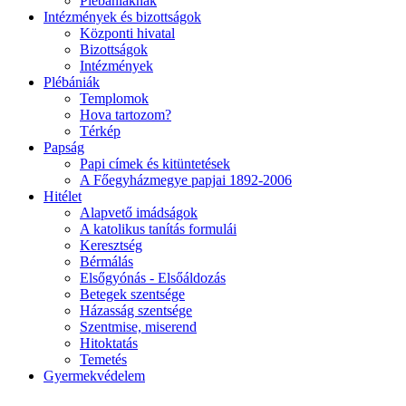
Plébániáknak
Intézmények és bizottságok
Központi hivatal
Bizottságok
Intézmények
Plébániák
Templomok
Hova tartozom?
Térkép
Papság
Papi címek és kitüntetések
A Főegyházmegye papjai 1892-2006
Hitélet
Alapvető imádságok
A katolikus tanítás formulái
Keresztség
Bérmálás
Elsőgyónás - Elsőáldozás
Betegek szentsége
Házasság szentsége
Szentmise, miserend
Hitoktatás
Temetés
Gyermekvédelem