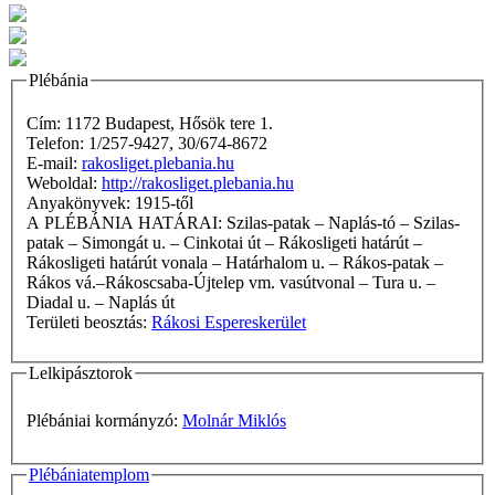
Plébánia
Cím: 1172 Budapest, Hősök tere 1.
Telefon: 1/257-9427, 30/674-8672
E-mail:
rakosliget.plebania.hu
Weboldal:
http://rakosliget.plebania.hu
Anyakönyvek: 1915-től
A PLÉBÁNIA HATÁRAI: Szilas-patak – Naplás-tó – Szilas-
patak – Simongát u. – Cinkotai út – Rákosligeti határút –
Rákosligeti határút vonala – Határhalom u. – Rákos-patak –
Rákos vá.–Rákoscsaba-Újtelep vm. vasútvonal – Tura u. –
Diadal u. – Naplás út
Területi beosztás:
Rákosi Espereskerület
Lelkipásztorok
Plébániai kormányzó:
Molnár Miklós
Plébániatemplom