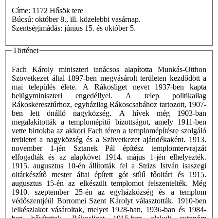
Címe: 1172 Hősök tere
Búcsú: október 8., ill. közelebbi vasárnap.
Szentségimádás: június 15. és október 5.
Történet
Fach Károly miniszteri tanácsos alapította Munkás-Otthon
Szövetkezet által 1897-ben megvásárolt területen kezdődött a
mai település élete. A Rákosliget nevet 1937-ben kapta
belügyminiszteri engedéllyel. A telep politikailag
Rákoskeresztúrhoz, egyházilag Rákoscsabához tartozott, 1907-
ben lett önálló nagyközség. A hívek még 1903-ban
megalakították a templomépítő bizottságot, amely 1911-ben
vette birtokba az akkori Fach téren a templomépítésre szolgáló
területet a nagyközség és a Szövetkezet ajándékaként. 1913.
november 1-jén Sztanek Pál építész templomtervrajzát
elfogadták és az alapkövet 1914. május 1-jén elhelyezték.
1915. augusztus 10-én állították fel a Strizs István isaszegi
oltárkészítô mester által épített gót stílű főoltárt és 1915.
augusztus 15-én az elkészült templomot felszentelték. Még
1910. szeptember 25-én az egyházközség és a templom
védőszentjéül Borromei Szent Károlyt választották. 1910-ben
lelkészlakot vásároltak, melyet 1928-ban, 1936-ban és 1984-