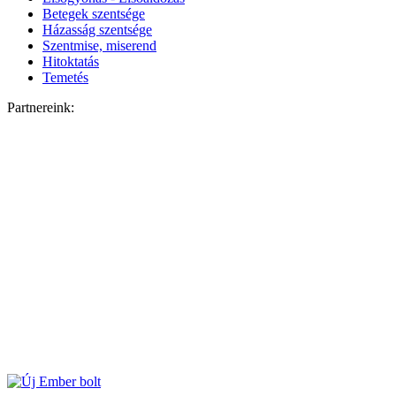
Betegek szentsége
Házasság szentsége
Szentmise, miserend
Hitoktatás
Temetés
Partnereink: