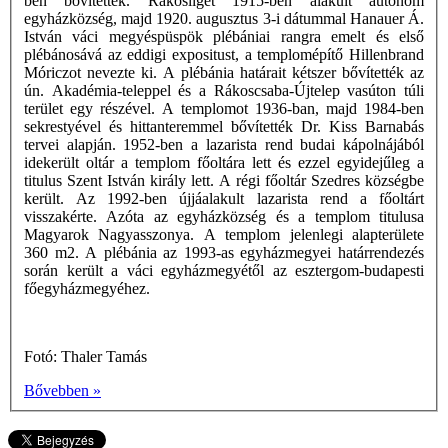
ben bővítettek. Rákosliget 1915-ben alakult autonóm
egyházközség, majd 1920. augusztus 3-i dátummal Hanauer Á.
István váci megyéspüspök plébániai rangra emelt és első
plébánosává az eddigi expositust, a templomépítő Hillenbrand
Móriczot nevezte ki. A plébánia határait kétszer bővítették az
ún. Akadémia-teleppel és a Rákoscsaba-Újtelep vasúton túli
terület egy részével. A templomot 1936-ban, majd 1984-ben
sekrestyével és hittanteremmel bővítették Dr. Kiss Barnabás
tervei alapján. 1952-ben a lazarista rend budai kápolnájából
idekerült oltár a templom főoltára lett és ezzel egyidejűleg a
titulus Szent István király lett. A régi főoltár Szedres községbe
került. Az 1992-ben újjáalakult lazarista rend a főoltárt
visszakérte. Azóta az egyházközség és a templom titulusa
Magyarok Nagyasszonya. A templom jelenlegi alapterülete
360 m2. A plébánia az 1993-as egyházmegyei határrendezés
során került a váci egyházmegyétől az esztergom-budapesti
főegyházmegyéhez.
Fotó: Thaler Tamás
Bővebben »