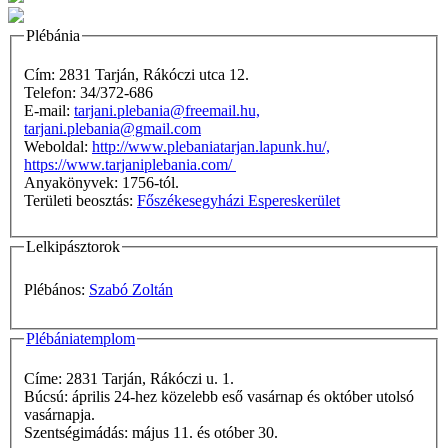
Plébánia
Cím: 2831 Tarján, Rákóczi utca 12.
Telefon: 34/372-686
E-mail:
tarjani.plebania@freemail.hu,
tarjani.plebania@gmail.com
Weboldal:
http://www.plebaniatarjan.lapunk.hu/,
https://www.tarjaniplebania.com/
Anyakönyvek: 1756-tól.
Területi beosztás:
Főszékesegyházi Espereskerület
Lelkipásztorok
Plébános:
Szabó Zoltán
Plébániatemplom
Címe: 2831 Tarján, Rákóczi u. 1.
Búcsú: április 24-hez közelebb eső vasárnap és október utolsó
vasárnapja.
Szentségimádás: május 11. és otóber 30.