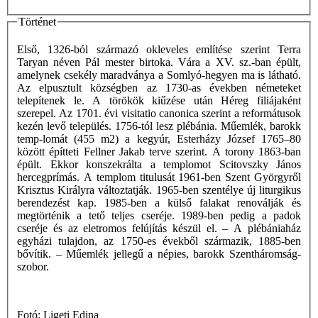
Történet
Első, 1326-ból származó okleveles említése szerint Terra
Taryan néven Pál mester birtoka. Vára a XV. sz.-ban épült,
amelynek csekély maradványa a Somlyó-hegyen ma is látható.
Az elpusztult községben az 1730-as években németeket
telepítenek le. A törökök kiűzése után Héreg filiájaként
szerepel. Az 1701. évi visitatio canonica szerint a reformátusok
kezén levő település. 1756-tól lesz plébánia. Műemlék, barokk
temp-lomát (455 m2) a kegyúr, Esterházy József 1765–80
között építteti Fellner Jakab terve szerint. A torony 1863-ban
épült. Ekkor konszekrálta a templomot Scitovszky János
hercegprímás. A templom titulusát 1961-ben Szent Györgyről
Krisztus Királyra változtatják. 1965-ben szentélye új liturgikus
berendezést kap. 1985-ben a külső falakat renoválják és
megtörténik a tető teljes cseréje. 1989-ben pedig a padok
cseréje és az eletromos felújítás készül el. – A plébániaház
egyházi tulajdon, az 1750-es évekből származik, 1885-ben
bővítik. – Műemlék jellegű a népies, barokk Szentháromság-
szobor.
Fotó: Ligeti Edina