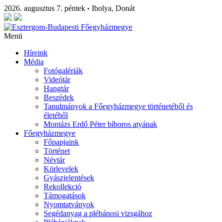
2026. augusztus 7. péntek
Ibolya, Donát
•
Menü
Híreink
Média
Fotógalériák
Videótár
Hangtár
Beszédek
Tanulmányok a Főegyházmegye történetéből és
életéből
Montázs Erdő Péter bíboros atyának
Főegyházmegye
Főpapjaink
Történet
Névtár
Körlevelek
Gyászjelentések
Rekollekció
Támogatások
Nyomtatványok
Segédanyag a plébánosi vizsgához