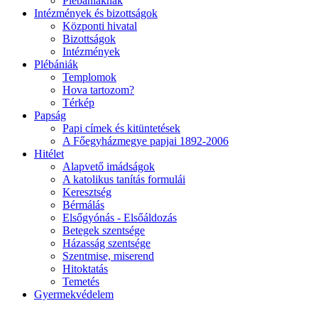
Plébániáknak
Intézmények és bizottságok
Központi hivatal
Bizottságok
Intézmények
Plébániák
Templomok
Hova tartozom?
Térkép
Papság
Papi címek és kitüntetések
A Főegyházmegye papjai 1892-2006
Hitélet
Alapvető imádságok
A katolikus tanítás formulái
Keresztség
Bérmálás
Elsőgyónás - Elsőáldozás
Betegek szentsége
Házasság szentsége
Szentmise, miserend
Hitoktatás
Temetés
Gyermekvédelem