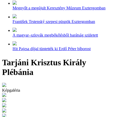
Megnyílt a megújult Keresztény Múzeum Esztergomban
František Trstenský szepesi püspök Esztergomban
A magyar–szlovák megbékélésből barátság született
Hit Pajzsa díjjal tüntették ki Erdő Péter bíborost
Tarjáni Krisztus Király
Plébánia
Képgaléria