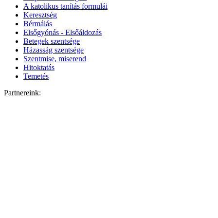
A katolikus tanítás formulái
Keresztség
Bérmálás
Elsőgyónás - Elsőáldozás
Betegek szentsége
Házasság szentsége
Szentmise, miserend
Hitoktatás
Temetés
Partnereink: