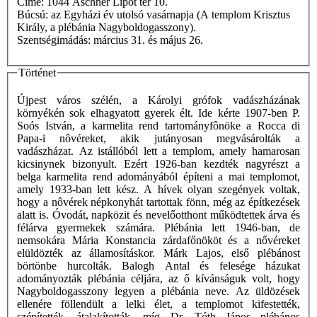
Címe: 1044 Aschner Lipót tér 10.
Búcsú: az Egyházi év utolsó vasárnapja (A templom Krisztus
Király, a plébánia Nagyboldogasszony).
Szentségimádás: március 31. és május 26.
Történet
Újpest város szélén, a Károlyi grófok vadászházának
környékén sok elhagyatott gyerek élt. Ide kérte 1907-ben P.
Soós István, a karmelita rend tartományfônöke a Rocca di
Papa-i nôvéreket, akik jutányosan megvásárolták a
vadászházat. Az istállóból lett a templom, amely hamarosan
kicsinynek bizonyult. Ezért 1926-ban kezdték nagyrészt a
belga karmelita rend adományából építeni a mai templomot,
amely 1933-ban lett kész. A hívek olyan szegények voltak,
hogy a nôvérek népkonyhát tartottak fönn, még az építkezések
alatt is. Óvodát, napközit és nevelőotthont működtettek árva és
félárva gyermekek számára. Plébánia lett 1946-ban, de
nemsokára Mária Konstancia zárdafőnököt és a nővéreket
elüldözték az államosításkor. Márk Lajos, első plébánost
börtönbe hurcolták. Balogh Antal és felesége házukat
adományozták plébánia céljára, az ő kívánságuk volt, hogy
Nagyboldogasszony legyen a plébánia neve. Az üldözések
ellenére föllendült a lelki élet, a templomot kifestették,
szépítették, átalakították, míg Dr. Tóth János plébános