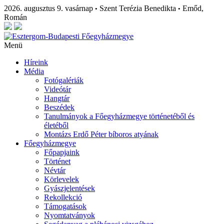
2026. augusztus 9. vasárnap
Szent Terézia Benedikta
Emőd,
•
•
Román
Menü
Híreink
Média
Fotógalériák
Videótár
Hangtár
Beszédek
Tanulmányok a Főegyházmegye történetéből és
életéből
Montázs Erdő Péter bíboros atyának
Főegyházmegye
Főpapjaink
Történet
Névtár
Körlevelek
Gyászjelentések
Rekollekció
Támogatások
Nyomtatványok