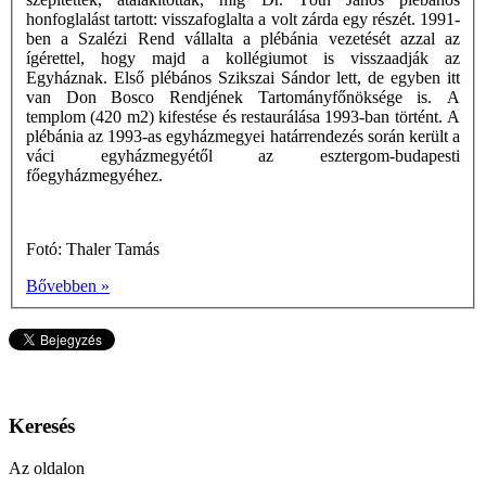
honfoglalást tartott: visszafoglalta a volt zárda egy részét. 1991-
ben a Szalézi Rend vállalta a plébánia vezetését azzal az
ígérettel, hogy majd a kollégiumot is visszaadják az
Egyháznak. Első plébános Szikszai Sándor lett, de egyben itt
van Don Bosco Rendjének Tartományfőnöksége is. A
templom (420 m2) kifestése és restaurálása 1993-ban történt. A
plébánia az 1993-as egyházmegyei határrendezés során került a
váci egyházmegyétől az esztergom-budapesti
főegyházmegyéhez.
Fotó: Thaler Tamás
Bővebben »
Keresés
Az oldalon