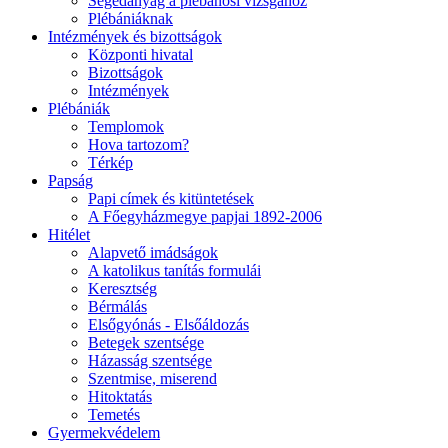
Segédanyag a plébánosi vizsgához
Plébániáknak
Intézmények és bizottságok
Központi hivatal
Bizottságok
Intézmények
Plébániák
Templomok
Hova tartozom?
Térkép
Papság
Papi címek és kitüntetések
A Főegyházmegye papjai 1892-2006
Hitélet
Alapvető imádságok
A katolikus tanítás formulái
Keresztség
Bérmálás
Elsőgyónás - Elsőáldozás
Betegek szentsége
Házasság szentsége
Szentmise, miserend
Hitoktatás
Temetés
Gyermekvédelem