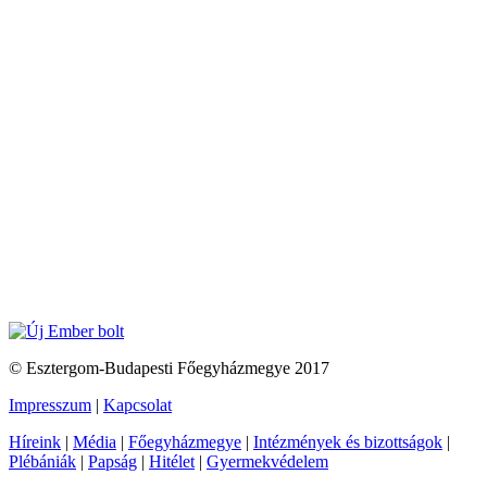
© Esztergom-Budapesti Főegyházmegye 2017
Impresszum
|
Kapcsolat
Híreink
|
Média
|
Főegyházmegye
|
Intézmények és bizottságok
|
Plébániák
|
Papság
|
Hitélet
|
Gyermekvédelem