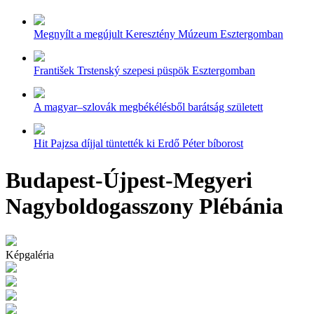
Megnyílt a megújult Keresztény Múzeum Esztergomban
František Trstenský szepesi püspök Esztergomban
A magyar–szlovák megbékélésből barátság született
Hit Pajzsa díjjal tüntették ki Erdő Péter bíborost
Budapest-Újpest-Megyeri
Nagyboldogasszony Plébánia
Képgaléria