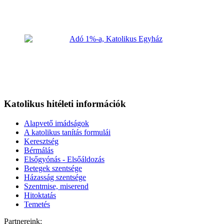
Katolikus hitéleti információk
Alapvető imádságok
A katolikus tanítás formulái
Keresztség
Bérmálás
Elsőgyónás - Elsőáldozás
Betegek szentsége
Házasság szentsége
Szentmise, miserend
Hitoktatás
Temetés
Partnereink: