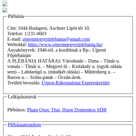
Plébánia
Cím: 1044 Budapest, Aschner Lipót tér 10.
Telefon: 1/231-0603
E-mail:
ujpestmegyeriplebania@gmail.com
Weboldal:
https://www.ujpestmegyeriplebania.hu/
Anyakönyvek: 1946-tól. a korábbiak a Bp.- Újpesti
Főplébánián
A PLÉBÁNIA HATÁRAI: Városhatár – Duna – Tímár u.
vonala – Tímár u. – Megyeri út – Kisfaludy u. (egyik oldala
sem) – Labdarúgó u. (mindkét oldala) – Mildenberg u. –
Baross u. – Szilas-patak – Óceán-árok.
Területi beosztás:
Újpest-Rákospalotai Espereskerület
Lelkipásztorok
Plébános:
Pham Quoc Thai, Hung Domonkos SDB
Plébániatemplom