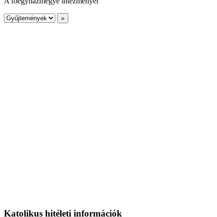
A főegyházmegye intézményei
Katolikus hitéleti információk