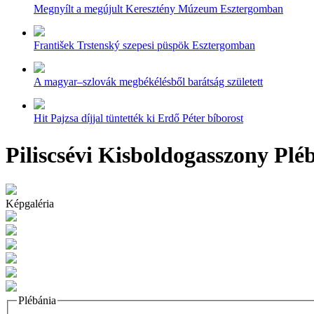
Megnyílt a megújult Keresztény Múzeum Esztergomban
František Trstenský szepesi püspök Esztergomban
A magyar–szlovák megbékélésből barátság született
Hit Pajzsa díjjal tüntették ki Erdő Péter bíborost
Piliscsévi Kisboldogasszony Plé
Képgaléria
Plébánia