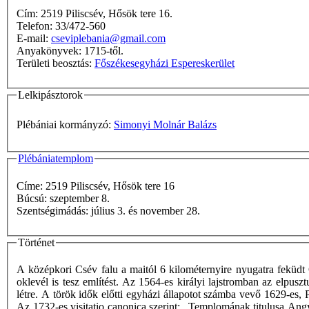
Cím: 2519 Piliscsév, Hősök tere 16.
Telefon: 33/472-560
E-mail:
cseviplebania@gmail.com
Anyakönyvek: 1715-től.
Területi beosztás:
Főszékesegyházi Espereskerület
Lelkipásztorok
Plébániai kormányzó:
Simonyi Molnár Balázs
Plébániatemplom
Címe: 2519 Piliscsév, Hősök tere 16
Búcsú: szeptember 8.
Szentségimádás: július 3. és november 28.
Történet
A középkori Csév falu a maitól 6 kilométernyire nyugatra feküdt
oklevél is tesz említést. Az 1564-es királyi lajstromban az elpusz
létre. A török idők előtti egyházi állapotot számba vevő 1629-es, 
Az 1732-es visitatio canonica szerint: „Templomának titulusa Angya