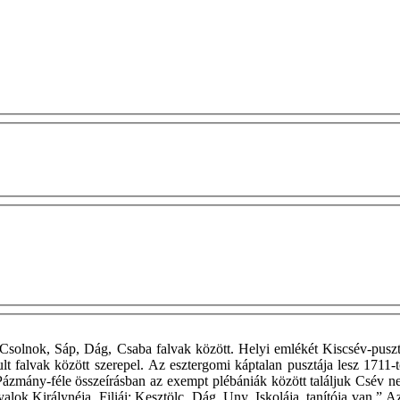
 Csolnok, Sáp, Dág, Csaba falvak között. Helyi emlékét Kiscsév-puszt
tult falvak között szerepel. Az esztergomi káptalan pusztája lesz 1711-
Pázmány-féle összeírásban az exempt plébániák között találjuk Csév ne
lok Királynéja. Filiái: Kesztölc, Dág, Uny. Iskolája, tanítója van.” A