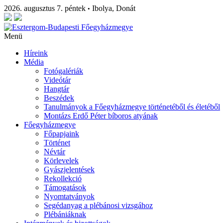
2026. augusztus 7. péntek
Ibolya, Donát
•
Menü
Híreink
Média
Fotógalériák
Videótár
Hangtár
Beszédek
Tanulmányok a Főegyházmegye történetéből és életéből
Montázs Erdő Péter bíboros atyának
Főegyházmegye
Főpapjaink
Történet
Névtár
Körlevelek
Gyászjelentések
Rekollekció
Támogatások
Nyomtatványok
Segédanyag a plébánosi vizsgához
Plébániáknak