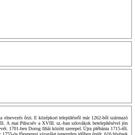
a elnevezés őrzi. E középkori településről már 1262-ből származó
től. A mai Piliscsév a XVIII. sz.-ban szlovákok betelepítésével jön
vét. 1701-ben Dorog filiái között szerepel. Újra plébánia 1715-től.
z 1755-ös fôesperesi vizsgálat ismeretlen idôben épült, 616 hívének