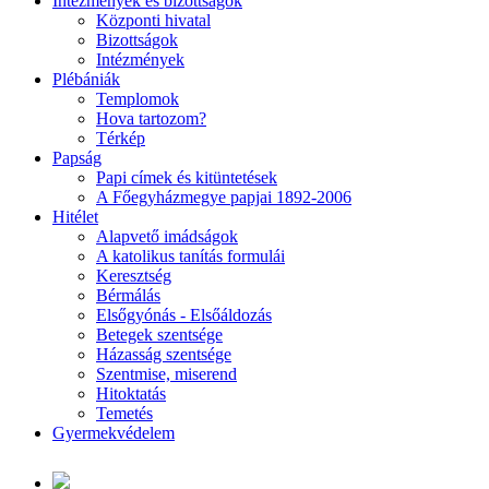
Intézmények és bizottságok
Központi hivatal
Bizottságok
Intézmények
Plébániák
Templomok
Hova tartozom?
Térkép
Papság
Papi címek és kitüntetések
A Főegyházmegye papjai 1892-2006
Hitélet
Alapvető imádságok
A katolikus tanítás formulái
Keresztség
Bérmálás
Elsőgyónás - Elsőáldozás
Betegek szentsége
Házasság szentsége
Szentmise, miserend
Hitoktatás
Temetés
Gyermekvédelem