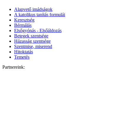
Alapvető imádságok
A katolikus tanítás formulái
Keresztség
Bérmálás
Elsőgyónás - Elsőáldozás
Betegek szentsége
Házasság szentsége
Szentmise, miserend
Hitoktatás
Temetés
Partnereink: