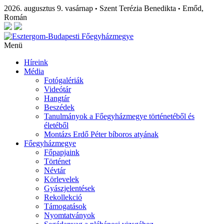
2026. augusztus 9. vasárnap
Szent Terézia Benedikta
Emőd,
•
•
Román
Menü
Híreink
Média
Fotógalériák
Videótár
Hangtár
Beszédek
Tanulmányok a Főegyházmegye történetéből és
életéből
Montázs Erdő Péter bíboros atyának
Főegyházmegye
Főpapjaink
Történet
Névtár
Körlevelek
Gyászjelentések
Rekollekció
Támogatások
Nyomtatványok