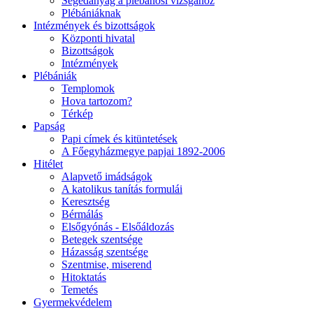
Segédanyag a plébánosi vizsgához
Plébániáknak
Intézmények és bizottságok
Központi hivatal
Bizottságok
Intézmények
Plébániák
Templomok
Hova tartozom?
Térkép
Papság
Papi címek és kitüntetések
A Főegyházmegye papjai 1892-2006
Hitélet
Alapvető imádságok
A katolikus tanítás formulái
Keresztség
Bérmálás
Elsőgyónás - Elsőáldozás
Betegek szentsége
Házasság szentsége
Szentmise, miserend
Hitoktatás
Temetés
Gyermekvédelem