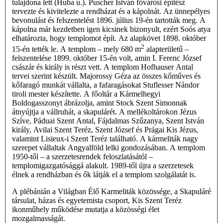
tulajdona lett (Huba u.). Puscher István fővárosi építész
tervezte és kivitelezte a rendházat és a kápolnát. Az ünnepélyes
bevonulást és felszentelést 1896. július 19-én tartották meg. A
kápolna már kezdetben igen kicsinek bizonyult, ezért Soós atya
elhatározta, hogy templomot épít. Az alapkövet 1898. október
2
15-én tették le. A templom – mely 680 m
alapterületű –
felszentelése 1899. október 15-én volt, amin I. Ferenc József
császár és király is részt vett. A templom Hofhauser Antal
tervei szerint készült. Majorossy Géza az összes kőműves és
kőfaragó munkát vállalta, a fafaragásokat Stuflesser Nándor
tiroli mester készítette. A főoltár a Kármelhegyi
Boldogasszonyt ábrázolja, amint Stock Szent Simonnak
átnyújtja a vállruhát, a skapulárét. A mellékoltárokon Jézus
Szíve, Páduai Szent Antal, Fájdalmas Szűzanya, Szent István
király, Avilai Szent Teréz, Szent József és Prágai Kis Jézus,
valamint Lisieux-i Szent Teréz található. A kármeliták nagy
szerepet vállaltak Angyalföld lelki gondozásában. A templom
1950-től – a szerzetesrendek feloszlatásától –
templomigazgatósággá alakult. 1989-től újra a szerzetesek
élnek a rendházban és ők látják el a templom szolgálatát is.
A plébánián a Világban Élő Karmeliták közössége, a Skapuláré
társulat, házas és egyetemista csoport, Kis Szent Teréz
ikonműhely működése mutatja a közösségi élet
mozgalmasságát.