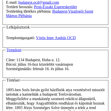
E-mail:
budapest.ocd@gmail.com
Területi beosztás:
Pesti-Északi Espereskerület
Területileg illetékes plébánia:
Budapest-Vizafogói Szent
Márton Plébánia
Lelkipásztorok
Templomigazgató:
Vörös Imre András OCD
Templom
Címe: 1134 Budapest, Huba u. 12.
Búcsú: július 16-hoz közelebbi vasárnapon
Szentségimádás: február 16. és július 16.
Történet
1895-ben Soós István győri házfőnök atya vezetésével missziót
tartottak a karmeliták a budapesti Terézvárosban.
Meggyőződve a munkásnép szomorú erkölcsi állapotáról,
elhatározták, hogy Angyalföldön rendházat és kápolnát hoznak
létre. 1895 Jézus Szentséges Szíve ünnepén a telek a rend