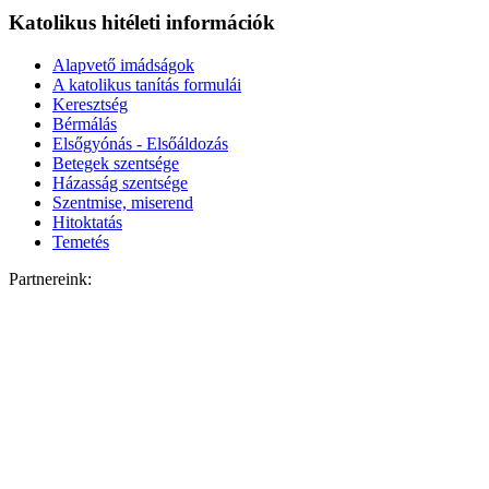
Katolikus hitéleti információk
Alapvető imádságok
A katolikus tanítás formulái
Keresztség
Bérmálás
Elsőgyónás - Elsőáldozás
Betegek szentsége
Házasság szentsége
Szentmise, miserend
Hitoktatás
Temetés
Partnereink: