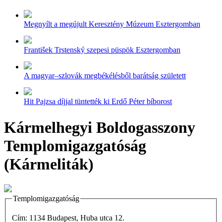
Megnyílt a megújult Keresztény Múzeum Esztergomban
František Trstenský szepesi püspök Esztergomban
A magyar–szlovák megbékélésből barátság született
Hit Pajzsa díjjal tüntették ki Erdő Péter bíborost
Kármelhegyi Boldogasszony
Templomigazgatóság
(Kármeliták)
Templomigazgatóság
Cím: 1134 Budapest, Huba utca 12.