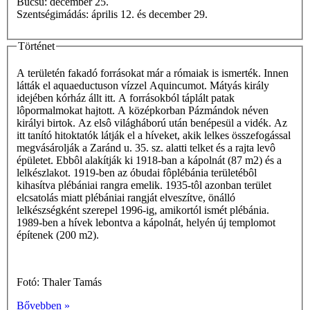
Búcsú: december 25.
Szentségimádás: április 12. és december 29.
Történet
A területén fakadó forrásokat már a rómaiak is ismerték. Innen
látták el aquaeductuson vízzel Aquincumot. Mátyás király
idejében kórház állt itt. A forrásokból táplált patak
lôpormalmokat hajtott. A középkorban Pázmándok néven
királyi birtok. Az elsô világháború után benépesül a vidék. Az
itt tanító hitoktatók látják el a híveket, akik lelkes összefogással
megvásárolják a Zaránd u. 35. sz. alatti telket és a rajta levô
épületet. Ebbôl alakítják ki 1918-ban a kápolnát (87 m2) és a
lelkészlakot. 1919-ben az óbudai fôplébánia területébôl
kihasítva plébániai rangra emelik. 1935-tôl azonban terület
elcsatolás miatt plébániai rangját elveszítve, önálló
lelkészségként szerepel 1996-ig, amikortól ismét plébánia.
1989-ben a hívek lebontva a kápolnát, helyén új templomot
építenek (200 m2).
Fotó: Thaler Tamás
Bővebben »