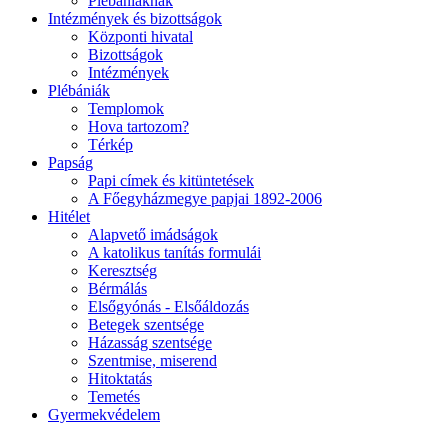
Plébániáknak
Intézmények és bizottságok
Központi hivatal
Bizottságok
Intézmények
Plébániák
Templomok
Hova tartozom?
Térkép
Papság
Papi címek és kitüntetések
A Főegyházmegye papjai 1892-2006
Hitélet
Alapvető imádságok
A katolikus tanítás formulái
Keresztség
Bérmálás
Elsőgyónás - Elsőáldozás
Betegek szentsége
Házasság szentsége
Szentmise, miserend
Hitoktatás
Temetés
Gyermekvédelem