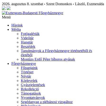
2026. augusztus 8. szombat
Szent Domonkos
László, Eszmeralda
•
•
Menü
Híreink
Média
Fotógalériák
Videótár
Hangtár
Beszédek
Tanulmányok a Főegyházmegye történetéből és
életéből
Montázs Erdő Péter bíboros atyának
Főegyházmegye
Főpapjaink
Történet
Névtár
Körlevelek
Gyászjelentések
Rekollekció
Támogatások
Nyomtatványok
Segédanyag a plébánosi vizsgához