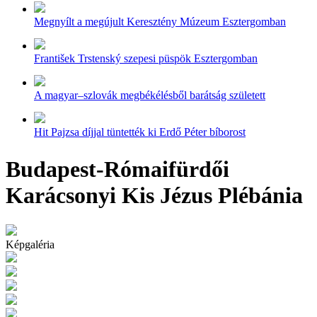
Megnyílt a megújult Keresztény Múzeum Esztergomban
František Trstenský szepesi püspök Esztergomban
A magyar–szlovák megbékélésből barátság született
Hit Pajzsa díjjal tüntették ki Erdő Péter bíborost
Budapest-Rómaifürdői
Karácsonyi Kis Jézus Plébánia
Képgaléria