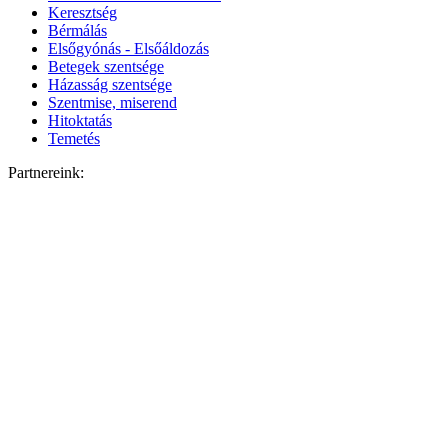
Keresztség
Bérmálás
Elsőgyónás - Elsőáldozás
Betegek szentsége
Házasság szentsége
Szentmise, miserend
Hitoktatás
Temetés
Partnereink: