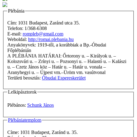
Plébánia
Cím: 1031 Budapest, Zaránd utca 35.
Telefon: 1/368-6308
E-mail:
rompleb@gmail.com
Weboldal:
http://romai.plebania.hu
Anyakönyvek: 1919-től, a korábbiak a Bp.-Óbudai
Főplébánián
A PLÉBÁNIA HATÁRAI: Őrtorony u. – Királyok u. –
Kolozsvári u. – Zrínyi u. – Pozsonyi u. – Halastó u. – Kalászi
u. – Czetz János köz – Határ u. – Határ u. vonala –
Aranyhegyi u. – Újpest vm.–Üröm vm. vasútvonal
Területi beosztás:
Óbudai Espereskerület
Lelkipásztorok
Plébános:
Schunk János
Plébániatemplom
Címe: 1031 Budapest, Zaránd u. 35.