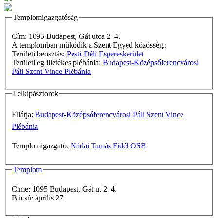
Templomigazgatóság
Cím: 1095 Budapest, Gát utca 2–4.
A templomban működik a Szent Egyed közösség.:
Területi beosztás:
Pesti-Déli Espereskerület
Területileg illetékes plébánia:
Budapest-Középsőferencvárosi
Páli Szent Vince Plébánia
Lelkipásztorok
Ellátja:
Budapest-Középsőferencvárosi Páli Szent Vince
Plébánia
Templomigazgató:
Nádai Tamás Fidél OSB
Templom
Címe: 1095 Budapest, Gát u. 2–4.
Búcsú: április 27.