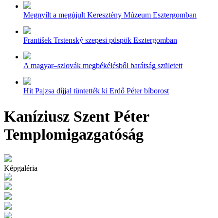
Megnyílt a megújult Keresztény Múzeum Esztergomban
František Trstenský szepesi püspök Esztergomban
A magyar–szlovák megbékélésből barátság született
Hit Pajzsa díjjal tüntették ki Erdő Péter bíborost
Kaníziusz Szent Péter
Templomigazgatóság
Képgaléria