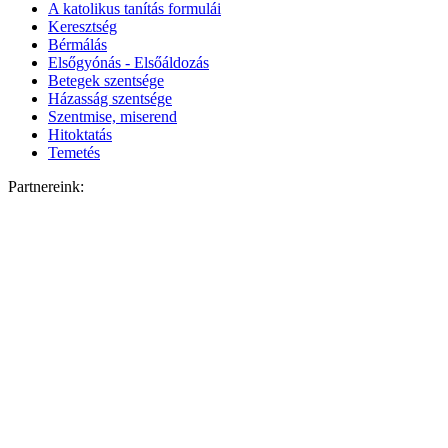
A katolikus tanítás formulái
Keresztség
Bérmálás
Elsőgyónás - Elsőáldozás
Betegek szentsége
Házasság szentsége
Szentmise, miserend
Hitoktatás
Temetés
Partnereink: