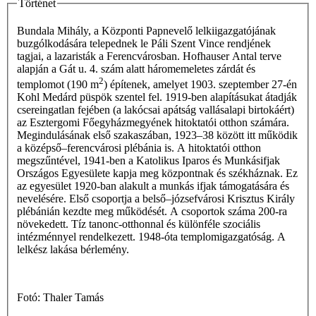
Történet
Bundala Mihály, a Központi Papnevelő lelkiigazgatójának
buzgólkodására telepednek le Páli Szent Vince rendjének
tagjai, a lazaristák a Ferencvárosban. Hofhauser Antal terve
alapján a Gát u. 4. szám alatt háromemeletes zárdát és
2
templomot (190 m
) építenek, amelyet 1903. szeptember 27-én
Kohl Medárd püspök szentel fel. 1919-ben alapításukat átadják
csereingatlan fejében (a lakócsai apátság vallásalapi birtokáért)
az Esztergomi Főegyházmegyének hitoktatói otthon számára.
Megindulásának első szakaszában, 1923–38 között itt működik
a középső–ferencvárosi plébánia is. A hitoktatói otthon
megszűntével, 1941-ben a Katolikus Iparos és Munkásifjak
Országos Egyesülete kapja meg központnak és székháznak. Ez
az egyesület 1920-ban alakult a munkás ifjak támogatására és
nevelésére. Első csoportja a belső–józsefvárosi Krisztus Király
plébánián kezdte meg működését. A csoportok száma 200-ra
növekedett. Tíz tanonc-otthonnal és különféle szociális
intézménnyel rendelkezett. 1948-óta templomigazgatóság. A
lelkész lakása bérlemény.
Fotó: Thaler Tamás