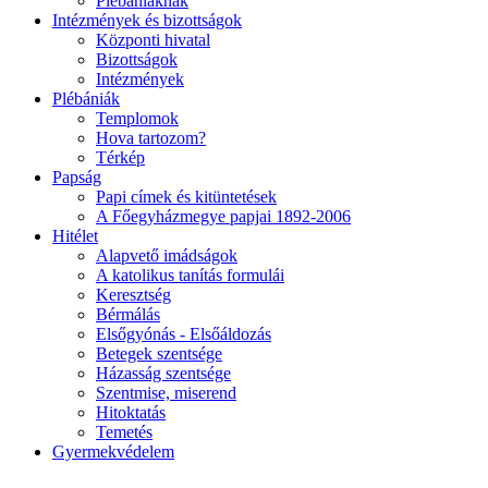
Plébániáknak
Intézmények és bizottságok
Központi hivatal
Bizottságok
Intézmények
Plébániák
Templomok
Hova tartozom?
Térkép
Papság
Papi címek és kitüntetések
A Főegyházmegye papjai 1892-2006
Hitélet
Alapvető imádságok
A katolikus tanítás formulái
Keresztség
Bérmálás
Elsőgyónás - Elsőáldozás
Betegek szentsége
Házasság szentsége
Szentmise, miserend
Hitoktatás
Temetés
Gyermekvédelem