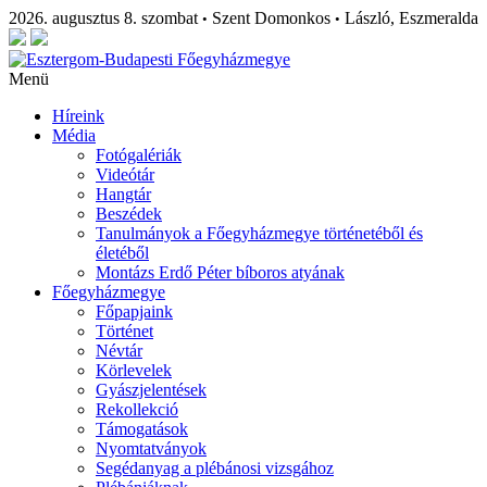
2026. augusztus 8. szombat
Szent Domonkos
László, Eszmeralda
•
•
Menü
Híreink
Média
Fotógalériák
Videótár
Hangtár
Beszédek
Tanulmányok a Főegyházmegye történetéből és
életéből
Montázs Erdő Péter bíboros atyának
Főegyházmegye
Főpapjaink
Történet
Névtár
Körlevelek
Gyászjelentések
Rekollekció
Támogatások
Nyomtatványok
Segédanyag a plébánosi vizsgához