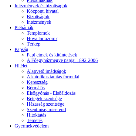
Plébániáknak
Intézmények és bizottságok
Központi hivatal
Bizottságok
Intézmények
Plébániák
Templomok
Hova tartozom?
Térkép
Papság
Papi címek és kitüntetések
A Főegyházmegye papjai 1892-2006
Hitélet
Alapvető imádságok
A katolikus tanítás formulái
Keresztség
Bérmálás
Elsőgyónás - Elsőáldozás
Betegek szentsége
Házasság szentsége
Szentmise, miserend
Hitoktatás
Temetés
Gyermekvédelem