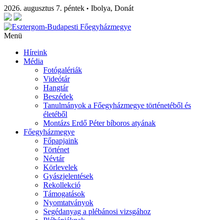
2026. augusztus 7. péntek
Ibolya, Donát
•
Menü
Híreink
Média
Fotógalériák
Videótár
Hangtár
Beszédek
Tanulmányok a Főegyházmegye történetéből és
életéből
Montázs Erdő Péter bíboros atyának
Főegyházmegye
Főpapjaink
Történet
Névtár
Körlevelek
Gyászjelentések
Rekollekció
Támogatások
Nyomtatványok
Segédanyag a plébánosi vizsgához