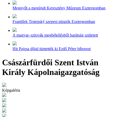
Megnyílt a megújult Keresztény Múzeum Esztergomban
František Trstenský szepesi püspök Esztergomban
A magyar–szlovák megbékélésből barátság született
Hit Pajzsa díjjal tüntették ki Erdő Péter bíborost
Császárfürdői Szent István
Király Kápolnaigazgatóság
Képgaléria