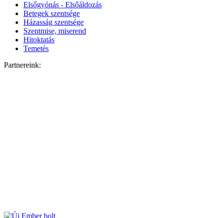
Elsőgyónás - Elsőáldozás
Betegek szentsége
Házasság szentsége
Szentmise, miserend
Hitoktatás
Temetés
Partnereink: