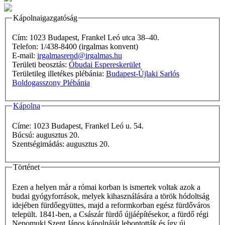
Kápolnaigazgatóság
Cím: 1023 Budapest, Frankel Leó utca 38–40.
Telefon: 1/438-8400 (irgalmas konvent)
E-mail:
irgalmasrend@irgalmas.hu
Területi beosztás:
Óbudai Espereskerület
Területileg illetékes plébánia:
Budapest-Újlaki Sarlós
Boldogasszony Plébánia
Kápolna
Címe: 1023 Budapest, Frankel Leó u. 54.
Búcsú: augusztus 20.
Szentségimádás: augusztus 20.
Történet
Ezen a helyen már a római korban is ismertek voltak azok a
budai gyógyforrások, melyek kihasználására a török hódoltság
idejében fürdőegyüttes, majd a reformkorban egész fürdőváros
települt. 1841-ben, a Császár fürdő újjáépítésekor, a fürdő régi
Nepomuki Szent János kápolnáját lebontották és így új