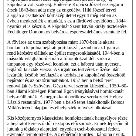
kápolnára volt szükség. Építésére Kopácsi József esztergomi
érsek 1843-ban adta meg az engedélyt. Hild József tervei
alapján a csatlakozó kórházépülettel együtt még ebben az
évben megkezdték a munkát, s ez a fürdővel egyidőben, 1844
nyarára el is készült. A kápolnát Szent István király tiszteletére
Fechtinger Domonkos belvárosi esperes-plébános szentelte fel.
A főváros az utca szabályozása miatt 1870-ben le akarta
bontani a kápolna bejárati portikuszát, azonban az Irgalmas
rend kérésére elálltak az épület megcsonkításától. 1944-ben a
második világháború során a főhomlokzat déli sarka a
timpanon egy részé-vel leomlott, ezt a háború után nyersen,
téglából falazták vissza. Az irgalmas testvérek elűzése után
lezárták, később befalazták a kórházat a kápolnával összekötő
bejáratot és az oratóriumablakot. 1957-ben a belső teret
renoválják és Szövényi Géza tervei szerint kifestetik. 1959–60-
ban állami költségen Pfannal Egon irányításával homlokzatát
hely-reállították. A megrokkant portikusz szerkezetét Heincz
László restaurálta. 1977-ben a belső teret átalakították Borsos
Miklós tervei alapján, és elhelyezték művészi alkotásait.
Kis középtornyos klasszicista homlokzatának hangsúlyos része
a bejáratot keretező dór oszlopos előcsarnok. Ennek lépcsőin át
jutunk a téglalap alaprajzú, egyetlen cseh-boltozattal fedett,
egyhajós templomtérbe. Az előtérből lourdes-i kápolna nyílik,