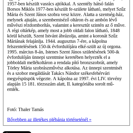
1957-ben készült vasrács ajtókkal. A szentély hátsó falán
Borsos Miklós 1977-ben készült fe-születe látható, melyet Szűz
Mária és Szent János szobra vesz közre. Alatta a szentség-ház,
melynek ajtaján, a szembemiséző oltáron és az ambón lévő
művészi rézdomborítás, valamint a keresztút szintén az ő műve.
A régi oltárkép, amely most a jobb oldali falon látható, 1848
körül készült, Szent Istvánt ábrázolja, amint a koronát Szűz
Máriának felajánlja. 1944. augusztus 7-ére, a kápolna
felszentelésének 150-ik évfordulójára elké-szült az új orgona.
1995. március 8-án, Istenes Szent János születésének 500-ik
évfordulóján ünnepi szentmise keretében helyezték el a
jobboldali mellékoltáron a rendala­ pító bronzszobrát, amely
Törley Mária szob­rászművész alkotása. Az ünnepi szentmisét
és a szobor megáldását Takács Nándor székesfehérvári
megyéspüspök végezte. A kápolna az 1997. évi LIV. törvény
alapján 15 181. törzsszám alatt, II. kategóriába sorolt mű­
emlék.
Fotó: Thaler Tamás
Bővebben az illetékes plébánia történeténél »