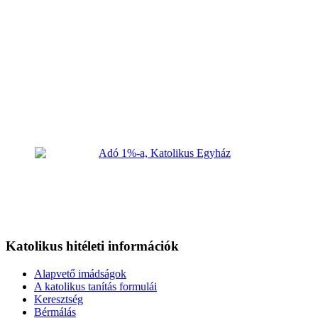
Katolikus hitéleti információk
Alapvető imádságok
A katolikus tanítás formulái
Keresztség
Bérmálás