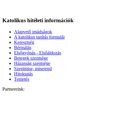
Katolikus hitéleti információk
Alapvető imádságok
A katolikus tanítás formulái
Keresztség
Bérmálás
Elsőgyónás - Elsőáldozás
Betegek szentsége
Házasság szentsége
Szentmise, miserend
Hitoktatás
Temetés
Partnereink: