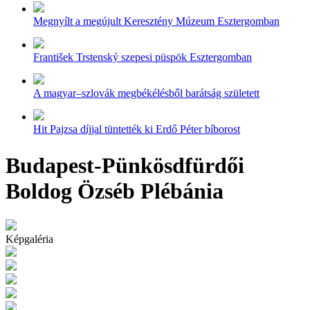
Megnyílt a megújult Keresztény Múzeum Esztergomban
František Trstenský szepesi püspök Esztergomban
A magyar–szlovák megbékélésből barátság született
Hit Pajzsa díjjal tüntették ki Erdő Péter bíborost
Budapest-Pünkösdfürdői
Boldog Özséb Plébánia
Képgaléria