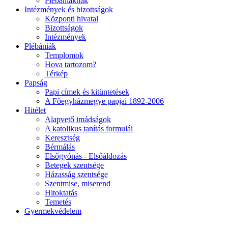
Plébániáknak
Intézmények és bizottságok
Központi hivatal
Bizottságok
Intézmények
Plébániák
Templomok
Hova tartozom?
Térkép
Papság
Papi címek és kitüntetések
A Főegyházmegye papjai 1892-2006
Hitélet
Alapvető imádságok
A katolikus tanítás formulái
Keresztség
Bérmálás
Elsőgyónás - Elsőáldozás
Betegek szentsége
Házasság szentsége
Szentmise, miserend
Hitoktatás
Temetés
Gyermekvédelem