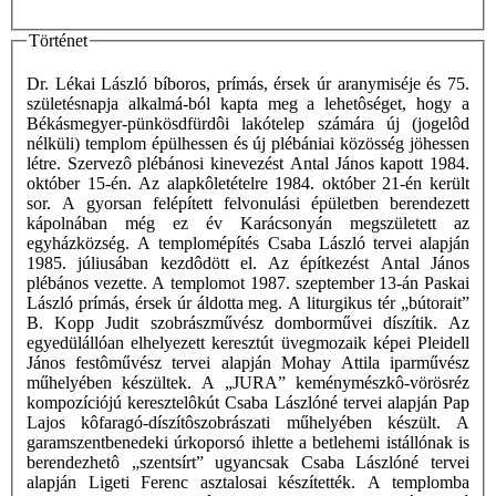
Történet
Dr. Lékai László bíboros, prímás, érsek úr aranymiséje és 75.
születésnapja alkalmá-ból kapta meg a lehetôséget, hogy a
Békásmegyer-pünkösdfürdôi lakótelep számára új (jogelôd
nélküli) templom épülhessen és új plébániai közösség jöhessen
létre. Szervezô plébánosi kinevezést Antal János kapott 1984.
október 15-én. Az alapkôletételre 1984. október 21-én került
sor. A gyorsan felépített felvonulási épületben berendezett
kápolnában még ez év Karácsonyán megszületett az
egyházközség. A templomépítés Csaba László tervei alapján
1985. júliusában kezdôdött el. Az építkezést Antal János
plébános vezette. A templomot 1987. szeptember 13-án Paskai
László prímás, érsek úr áldotta meg. A liturgikus tér „bútorait”
B. Kopp Judit szobrászművész domborművei díszítik. Az
egyedülállóan elhelyezett keresztút üvegmozaik képei Pleidell
János festôművész tervei alapján Mohay Attila iparművész
műhelyében készültek. A „JURA” keménymészkô-vörösréz
kompozíciójú keresztelôkút Csaba Lászlóné tervei alapján Pap
Lajos kôfaragó-díszítôszobrászati műhelyében készült. A
garamszentbenedeki úrkoporsó ihlette a betlehemi istállónak is
berendezhetô „szentsírt” ugyancsak Csaba Lászlóné tervei
alapján Ligeti Ferenc asztalosai készítették. A templomba