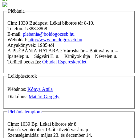
Plébánia
Cím: 1039 Budapest, Lékai bíboros tér 8-10.
Telefon: 1/388-8868
E-mail:
plebania@boldogozseb.hu
Weboldal:
http://www.boldogozseb.hu
Anyakönyvek: 1985-től
A PLÉBÁNIA HATÁRAI: Városhatár – Batthyány u. –
Ipartelep u. – Ságvári E. u. – Királyok útja – Névtelen u.
Területi beosztás:
Óbudai Espereskerület
Lelkipásztorok
Plébános:
Kónya Attila
Diakónus:
Matlári Gergely
Plébániatemplom
Címe: 1039 Bp. Lékai bíboros tér 8.
Búcsú: szeptember 13-át követő vasárnap
Szentségimádás: május 23. és december 14.