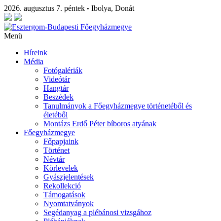
2026. augusztus 7. péntek
Ibolya, Donát
•
Menü
Híreink
Média
Fotógalériák
Videótár
Hangtár
Beszédek
Tanulmányok a Főegyházmegye történetéből és
életéből
Montázs Erdő Péter bíboros atyának
Főegyházmegye
Főpapjaink
Történet
Névtár
Körlevelek
Gyászjelentések
Rekollekció
Támogatások
Nyomtatványok
Segédanyag a plébánosi vizsgához