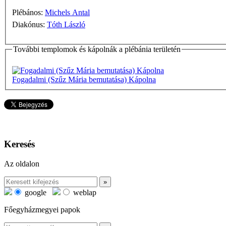
Plébános:
Michels Antal
Diakónus:
Tóth László
További templomok és kápolnák a plébánia területén
Fogadalmi (Szűz Mária bemutatása) Kápolna
Keresés
Az oldalon
google
weblap
Főegyházmegyei papok