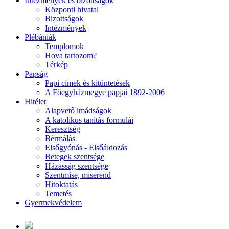
Intézmények és bizottságok
Központi hivatal
Bizottságok
Intézmények
Plébániák
Templomok
Hova tartozom?
Térkép
Papság
Papi címek és kitüntetések
A Főegyházmegye papjai 1892-2006
Hitélet
Alapvető imádságok
A katolikus tanítás formulái
Keresztség
Bérmálás
Elsőgyónás - Elsőáldozás
Betegek szentsége
Házasság szentsége
Szentmise, miserend
Hitoktatás
Temetés
Gyermekvédelem