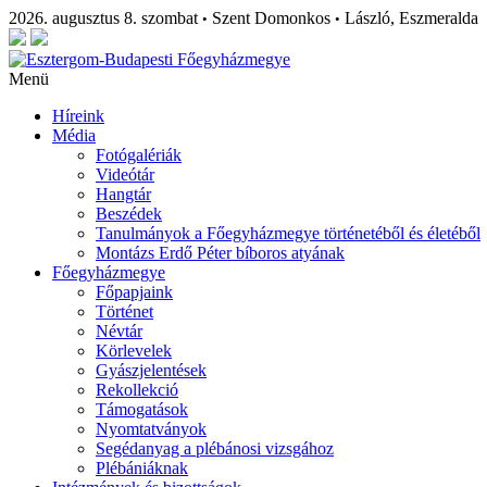
2026. augusztus 8. szombat
Szent Domonkos
László, Eszmeralda
•
•
Menü
Híreink
Média
Fotógalériák
Videótár
Hangtár
Beszédek
Tanulmányok a Főegyházmegye történetéből és életéből
Montázs Erdő Péter bíboros atyának
Főegyházmegye
Főpapjaink
Történet
Névtár
Körlevelek
Gyászjelentések
Rekollekció
Támogatások
Nyomtatványok
Segédanyag a plébánosi vizsgához
Plébániáknak