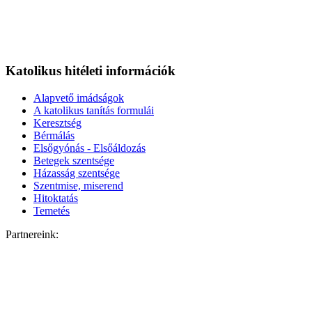
Katolikus hitéleti információk
Alapvető imádságok
A katolikus tanítás formulái
Keresztség
Bérmálás
Elsőgyónás - Elsőáldozás
Betegek szentsége
Házasság szentsége
Szentmise, miserend
Hitoktatás
Temetés
Partnereink: