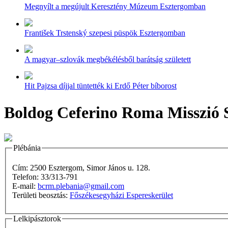
Megnyílt a megújult Keresztény Múzeum Esztergomban
František Trstenský szepesi püspök Esztergomban
A magyar–szlovák megbékélésből barátság született
Hit Pajzsa díjjal tüntették ki Erdő Péter bíborost
Boldog Ceferino Roma Misszió 
Plébánia
Cím: 2500 Esztergom, Simor János u. 128.
Telefon: 33/313-791
E-mail:
bcrm.plebania@gmail.com
Területi beosztás:
Főszékesegyházi Espereskerület
Lelkipásztorok