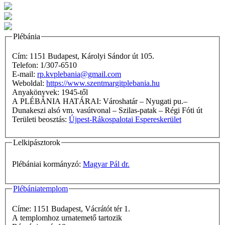
Plébánia
Cím: 1151 Budapest, Károlyi Sándor út 105.
Telefon: 1/307-6510
E-mail:
rp.kvplebania@gmail.com
Weboldal:
https://www.szentmargitplebania.hu
Anyakönyvek: 1945-től
A PLÉBÁNIA HATÁRAI: Városhatár – Nyugati pu.–
Dunakeszi alsó vm. vasútvonal – Szilas-patak – Régi Fóti út
Területi beosztás:
Újpest-Rákospalotai Espereskerület
Lelkipásztorok
Plébániai kormányzó:
Magyar Pál dr.
Plébániatemplom
Címe: 1151 Budapest, Vácrátót tér 1.
A templomhoz urnatemető tartozik