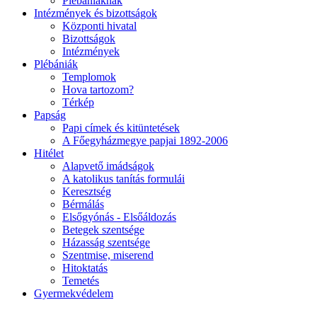
Plébániáknak
Intézmények és bizottságok
Központi hivatal
Bizottságok
Intézmények
Plébániák
Templomok
Hova tartozom?
Térkép
Papság
Papi címek és kitüntetések
A Főegyházmegye papjai 1892-2006
Hitélet
Alapvető imádságok
A katolikus tanítás formulái
Keresztség
Bérmálás
Elsőgyónás - Elsőáldozás
Betegek szentsége
Házasság szentsége
Szentmise, miserend
Hitoktatás
Temetés
Gyermekvédelem