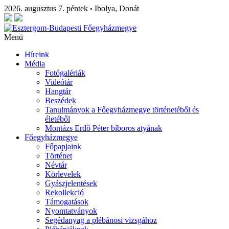
2026. augusztus 7. péntek
Ibolya, Donát
•
Menü
Híreink
Média
Fotógalériák
Videótár
Hangtár
Beszédek
Tanulmányok a Főegyházmegye történetéből és
életéből
Montázs Erdő Péter bíboros atyának
Főegyházmegye
Főpapjaink
Történet
Névtár
Körlevelek
Gyászjelentések
Rekollekció
Támogatások
Nyomtatványok
Segédanyag a plébánosi vizsgához