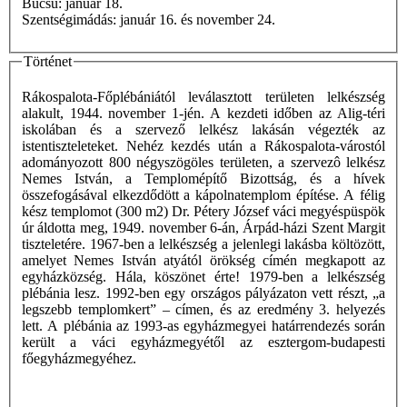
Búcsú: január 18.
Szentségimádás: január 16. és november 24.
Történet
Rákospalota-Főplébániától leválasztott területen lelkészség
alakult, 1944. november 1-jén. A kezdeti időben az Alig-téri
iskolában és a szervező lelkész lakásán végezték az
istentiszteleteket. Nehéz kezdés után a Rákospalota-várostól
adományozott 800 négyszögöles területen, a szervezô lelkész
Nemes István, a Templomépítő Bizottság, és a hívek
összefogásával elkezdődött a kápolnatemplom építése. A félig
kész templomot (300 m2) Dr. Pétery József váci megyéspüspök
úr áldotta meg, 1949. november 6-án, Árpád-házi Szent Margit
tiszteletére. 1967-ben a lelkészség a jelenlegi lakásba költözött,
amelyet Nemes István atyától örökség címén megkapott az
egyházközség. Hála, köszönet érte! 1979-ben a lelkészség
plébánia lesz. 1992-ben egy országos pályázaton vett részt, „a
legszebb templomkert” – címen, és az eredmény 3. helyezés
lett. A plébánia az 1993-as egyházmegyei határrendezés során
került a váci egyházmegyétől az esztergom-budapesti
főegyházmegyéhez.