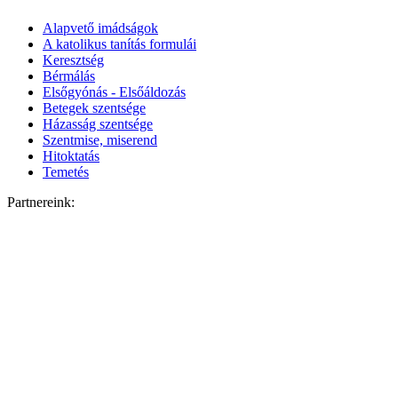
Alapvető imádságok
A katolikus tanítás formulái
Keresztség
Bérmálás
Elsőgyónás - Elsőáldozás
Betegek szentsége
Házasság szentsége
Szentmise, miserend
Hitoktatás
Temetés
Partnereink: