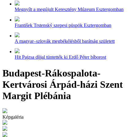
Megnyílt a megújult Keresztény Múzeum Esztergomban
František Trstenský szepesi püspök Esztergomban
A magyar–szlovák megbékélésből barátság született
Hit Pajzsa díjjal tüntették ki Erdő Péter bíborost
Budapest-Rákospalota-
Kertvárosi Árpád-házi Szent
Margit Plébánia
Képgaléria