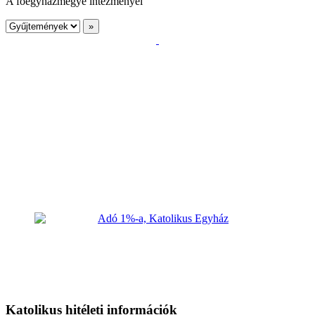
A főegyházmegye intézményei
Katolikus hitéleti információk