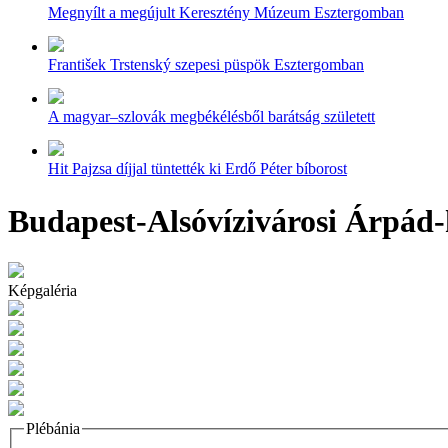
Megnyílt a megújult Keresztény Múzeum Esztergomban
František Trstenský szepesi püspök Esztergomban
A magyar–szlovák megbékélésből barátság született
Hit Pajzsa díjjal tüntették ki Erdő Péter bíborost
Budapest-Alsóvízivárosi Árpád-
Képgaléria
Plébánia