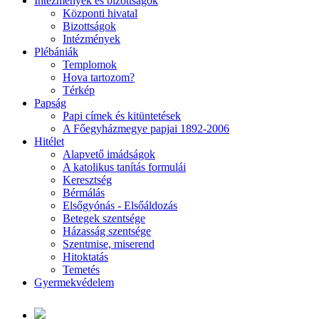
Intézmények és bizottságok
Központi hivatal
Bizottságok
Intézmények
Plébániák
Templomok
Hova tartozom?
Térkép
Papság
Papi címek és kitüntetések
A Főegyházmegye papjai 1892-2006
Hitélet
Alapvető imádságok
A katolikus tanítás formulái
Keresztség
Bérmálás
Elsőgyónás - Elsőáldozás
Betegek szentsége
Házasság szentsége
Szentmise, miserend
Hitoktatás
Temetés
Gyermekvédelem