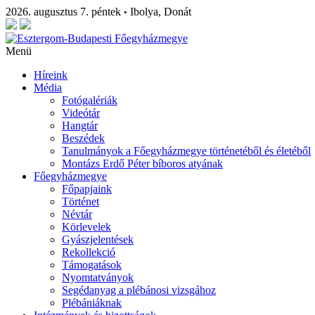
2026. augusztus 7. péntek
Ibolya, Donát
•
Menü
Híreink
Média
Fotógalériák
Videótár
Hangtár
Beszédek
Tanulmányok a Főegyházmegye történetéből és életéből
Montázs Erdő Péter bíboros atyának
Főegyházmegye
Főpapjaink
Történet
Névtár
Körlevelek
Gyászjelentések
Rekollekció
Támogatások
Nyomtatványok
Segédanyag a plébánosi vizsgához
Plébániáknak