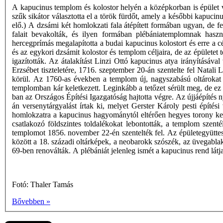
A kapucinus templom és kolostor helyén a középkorban is épület vo
szűk sikátor választotta el a török fürdőt, amely a későbbi kapuci
elő.) A dzsámi két homlokzati fala átépített formában ugyan, de fe
falait bevakolták, és ilyen formában plébániatemplomnak haszn
hercegprímás megalapította a budai kapucinus kolostort és erre a cé
és az egykori dzsámit kolostor és templom céljaira, de az épületet
igazították. Az átalakítást Linzi Ottó kapucinus atya irányításáva
Erzsébet tiszteletére, 1716. szeptember 20-án szentelte fel Natali 
körül. Az 1760-as években a templom új, nagyszabású oltárokat 
templomban kár keletkezett. Leginkább a tetőzet sérült meg, de ez i
ban az Országos Építési Igazgatóság hajtotta végre. Az újjáépítés 
án versenytárgyalást írtak ki, melyet Gerster Károly pesti építés
homlokzatra a kapucinus hagyománytól eltérően hegyes torony kerül
csatlakozó földszintes toldalékokat lebontották, a templom szentél
templomot 1856. november 22-én szentelték fel. Az épületegyüttes
között a 18. századi oltárképek, a neobarokk szószék, az üvegablak
69-ben renoválták. A plébániát jelenleg ismét a kapucinus rend látj
Fotó: Thaler Tamás
Bővebben »