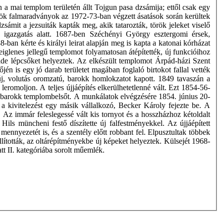
 a mai templom területén állt Tojgun pasa dzsámija; ettől csak egy
török falmaradványok az 1972-73-ban végzett ásatások során kerültek
sámit a jezsuiták kapták meg, akik tatarozták, török jeleket viselő
a igazgatás alatt. 1687-ben Széchényi György esztergomi érsek,
-ban kérte és királyi leirat alapján meg is kapta a katonai kórházat
eiglenes jellegű templomot folyamatosan átépítették, új funkcióihoz
és ide lépcsőket helyeztek. Az elkészült templomot Árpád-házi Szent
jén is egy jó darab területet magában foglaló birtokot fallal vették
j, volutás oromzatú, barokk homlokzatot kapott. 1849 tavaszán a
leromoljon. A teljes újjáépítés elkerülhetetlenné vált. Ezt 1854-56-
t a barokk templombelsőt. A munkálatok elvégzésére 1854. június 20-
y a kivitelezést egy másik vállalkozó, Becker Károly fejezte be. A
 Az immár feleslegessé vált kis tornyot és a hosszházhoz kétoldalt
 Hils müncheni festő díszítette új falfestményekkel. Az újjáépített
nyezetét is, és a szentély előtt robbant fel. Elpusztultak többek
lították, az oltárépítményekbe új képeket helyeztek. Külsejét 1968-
att II. kategóriába sorolt műemlék.