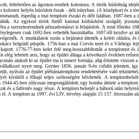
lt, feltehetően az ágoston-rendiek kolostora. A török hódoltság idején
nus kolostor helyén húzódott észak - déli irányban. (A középkori és a 
nnmaradt, éspedig a mai templom északi és déli falában. 1687-ben a dz
álták. Az egykori török fürdő katonai kórházként szolgált, jezsuit
lra a szerzetesrendnek pénzadományt is felajánlott. A rend főnöke 1688
 ténylegesen csak 1692-ben vehették használatba. 1697-től kezdve az id
l végezték. A munkálatok során a bejáratot áttették a keleti oldalra, 
Lukács belgrádi püspök. 1756-ban a mai Corvin teret és a Várhegy lejtő
kapott. 1776-77-ben kelet felé meg-hosszabbították a templomot és ú
s elég lehetett arra, hogy az épület állaga a következő években erősen 
nyomán alakult ki az épület ma is ismert formája, alig érintette viszon
i vállalkozó nyert meg. Gerster 1856. január 9-én csődöt jelentett, íg
t, nyilván az épület plébániatemplomi rendeltetésére való tekintettel.
yét kívülről a főhajó teljes szélességére bővítették. A templombelsőt
 1944-45-ben súlyosan megrongálódott, egy bomba áttörte a templom men
ok és a falfestés nagy része. A templom belsejét a háború után helyreál
a el. A templom az 1997. évi LIV. törvény alapján 15 157. törzsszám al