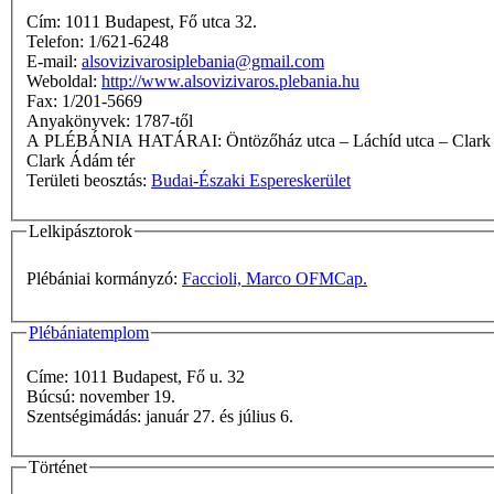
Cím: 1011 Budapest, Fő utca 32.
Telefon: 1/621-6248
E-mail:
alsovizivarosiplebania@gmail.com
Weboldal:
http://www.alsovizivaros.plebania.hu
Fax: 1/201-5669
Anyakönyvek: 1787-től
A PLÉBÁNIA HATÁRAI: Öntözőház utca – Láchíd utca – Clark Ádám tér – Vám u. – Donáti u. – Franklin lépcső – Szabó Ilonka u. – Hunyadi János út – Csónak u. – Magas u. – Hunyadi János út –
Clark Ádám tér
Területi beosztás:
Budai-Északi Espereskerület
Lelkipásztorok
Plébániai kormányzó:
Faccioli, Marco OFMCap.
Plébániatemplom
Címe: 1011 Budapest, Fő u. 32
Búcsú: november 19.
Szentségimádás: január 27. és július 6.
Történet