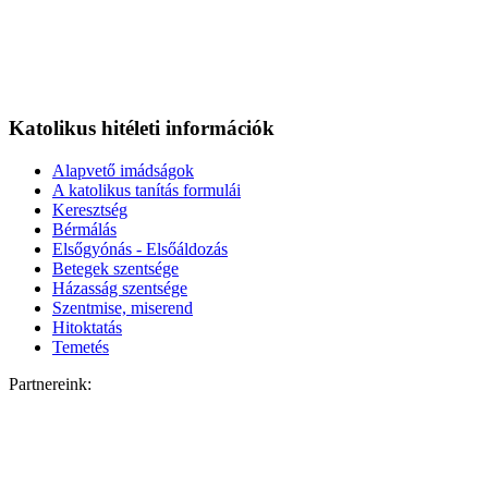
Katolikus hitéleti információk
Alapvető imádságok
A katolikus tanítás formulái
Keresztség
Bérmálás
Elsőgyónás - Elsőáldozás
Betegek szentsége
Házasság szentsége
Szentmise, miserend
Hitoktatás
Temetés
Partnereink: