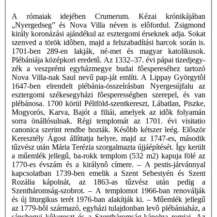
A rómaiak idejében Crumerum. Kézai krónikájában
„Nyergedseg” és Nova Villa néven is elôfordul. Zsigmond
király koronázási ajándékul az esztergomi érseknek adja. Sokat
szenved a török idôben, majd a felszabadítási harcok során is.
1701-ben 289-en lakják, né-met és magyar katolikusok.
Plébániája középkori eredetű. Az 1332–37. évi pápai tizedjegy-
zék a veszprémi egyházmegye budai fôespereséhez tartozó
Nova Villa-nak Saul nevű pap-ját említi. A Lippay Györgytôl
1647-ben elrendelt plébánia-összeírásban Nyergesújfalu az
esztergomi székesegyházi fôesperességben szerepel, és van
plébánosa. 1700 körül Péliföld-szentkereszt, Lábatlan, Piszke,
Mogyorós, Karva, Bajót a filiái, amelyek az idôk folyamán
sorra önállósulnak. Régi templomát az 1701. évi visitatio
canonica szerint rendbe hozták. Késôbb kétszer leég. Elôször
Keresztély Ágost állíttatja helyre, majd az 1747-es, második
tűzvész után Mária Terézia szorgalmazta újjáépítését. Így került
a műemlék jellegű, ba-rokk templom (532 m2) kapuja fölé az
1770-es évszám és a királynô címere. – A pestis-járvánnyal
kapcsolatban 1739-ben emelik a Szent Sebestyén és Szent
Rozália kápolnát, az 1863-as tűzvész után pedig a
Szentháromság-szobrot. – A templomot 1966-ban renoválják
és új liturgikus terét 1976-ban alakítják ki. – Műemlék jellegű
az 1779-bôl származó, egyházi tulajdonban levô plébániaház, a
sánchegyi kôkereszt és a Szentháromság-kápolna romjai. Az