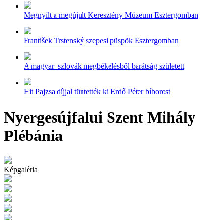
Megnyílt a megújult Keresztény Múzeum Esztergomban
František Trstenský szepesi püspök Esztergomban
A magyar–szlovák megbékélésből barátság született
Hit Pajzsa díjjal tüntették ki Erdő Péter bíborost
Nyergesújfalui Szent Mihály
Plébánia
Képgaléria