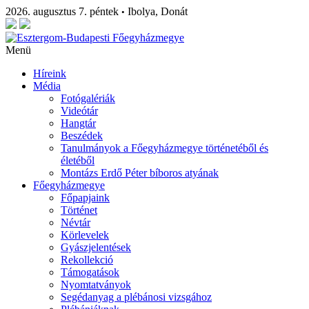
2026. augusztus 7. péntek
Ibolya, Donát
•
Menü
Híreink
Média
Fotógalériák
Videótár
Hangtár
Beszédek
Tanulmányok a Főegyházmegye történetéből és
életéből
Montázs Erdő Péter bíboros atyának
Főegyházmegye
Főpapjaink
Történet
Névtár
Körlevelek
Gyászjelentések
Rekollekció
Támogatások
Nyomtatványok
Segédanyag a plébánosi vizsgához