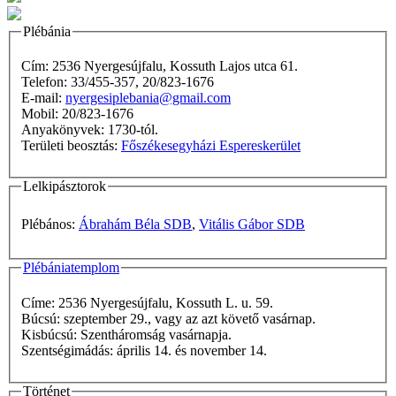
Plébánia
Cím: 2536 Nyergesújfalu, Kossuth Lajos utca 61.
Telefon: 33/455-357, 20/823-1676
E-mail:
nyergesiplebania@gmail.com
Mobil: 20/823-1676
Anyakönyvek: 1730-tól.
Területi beosztás:
Főszékesegyházi Espereskerület
Lelkipásztorok
Plébános:
Ábrahám Béla SDB
,
Vitális Gábor SDB
Plébániatemplom
Címe: 2536 Nyergesújfalu, Kossuth L. u. 59.
Búcsú: szeptember 29., vagy az azt követő vasárnap.
Kisbúcsú: Szentháromság vasárnapja.
Szentségimádás: április 14. és november 14.
Történet