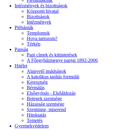
Plébániáknak
Intézmények és bizottságok
Központi hivatal
Bizottságok
Intézmények
Plébániák
Templomok
Hova tartozom?
Térkép
Papság
Papi címek és kitüntetések
A Főegyházmegye papjai 1892-2006
Hitélet
Alapvető imádságok
A katolikus tanítás formulái
Keresztség
Bérmálás
Elsőgyónás - Elsőáldozás
Betegek szentsége
Házasság szentsége
Szentmise, miserend
Hitoktatás
Temetés
Gyermekvédelem