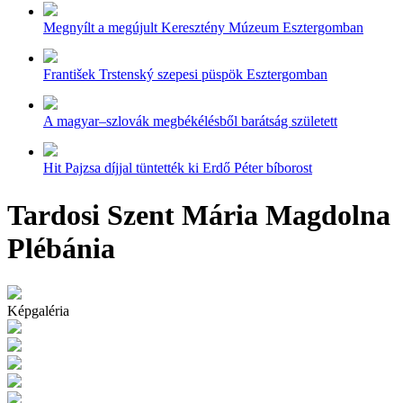
Megnyílt a megújult Keresztény Múzeum Esztergomban
František Trstenský szepesi püspök Esztergomban
A magyar–szlovák megbékélésből barátság született
Hit Pajzsa díjjal tüntették ki Erdő Péter bíborost
Tardosi Szent Mária Magdolna
Plébánia
Képgaléria