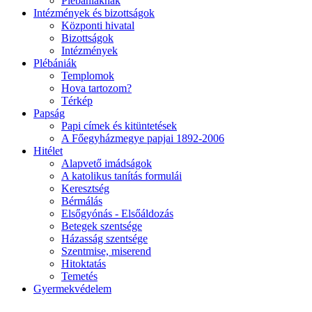
Plébániáknak
Intézmények és bizottságok
Központi hivatal
Bizottságok
Intézmények
Plébániák
Templomok
Hova tartozom?
Térkép
Papság
Papi címek és kitüntetések
A Főegyházmegye papjai 1892-2006
Hitélet
Alapvető imádságok
A katolikus tanítás formulái
Keresztség
Bérmálás
Elsőgyónás - Elsőáldozás
Betegek szentsége
Házasság szentsége
Szentmise, miserend
Hitoktatás
Temetés
Gyermekvédelem