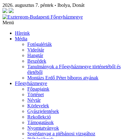
2026. augusztus 7. péntek
Ibolya, Donát
•
Menü
Híreink
Média
Fotógalériák
Videótár
Hangtár
Beszédek
Tanulmányok a Főegyházmegye történetéből és
életéből
Montázs Erdő Péter bíboros atyának
Főegyházmegye
Főpapjaink
Történet
Névtár
Körlevelek
Gyászjelentések
Rekollekció
Támogatások
Nyomtatványok
Segédanyag a plébánosi vizsgához