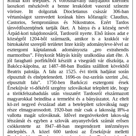
Római kori település. A vörösmárvány bányájából kitermelt
laoszkori mészkövét a benne lerakódott vasoxid színezte
vörösre. Itt dolgoztak Diocletianus császár 306-ban
vértanúságot szenvedett korának híres kôfaragói: Claudius,
Castorios, Semproniánus és Nikostratos. Ezért Tardos
társvédôszentjének tartják ôket. A bánya és a község nevét
Árpád-kori tulajdonosáról, Tardosról nyerte. Elsô írásos adat e
községrôl 1204-bôl származik, amikor is a krakkói vár
birtokaként szereplô területet Imre király adományleve-lével az
esztergomi káptalannak adományozta „pro extrahendis
marmoribus”. Fénykorát Mátyás király uralkodása alatt élte. A
jól faragható porfírkôbôl készült a visegrádi vár díszkútja, a
Bakócz-kápolna, az 1487–88-ban Budára szállított kövekbôl
Beatrix palotája. A falu az 1525. évi török hadjárat során
elpusztult és elnéptelenedett. 1696-os ösz-szeírás szerint „ôsi,
elpusztult falu”. 1750-ben Barkóczi esztergomi érsek
Érsekújvár vi-dékérôl szegény szlovákokat telepített ide, hogy
a törökfelszabadulás után visszatért Tardosról elszármazott
magyarokkal beindítsa a termelést és a bányászatot. Az eltelt
kö-zel negyed évszázad alatt a betelepített szlovákság nagy
része elmagyarosodott. 1920-ban már csak a lakosság l8%-a
vallotta magát szlováknak. Idôvel megnövekedett lakos-ság
létszámát és egyben a szlovák anyanyelvűek számát erôsen
csökkentette az l947–48-ban megrendezett intézményes
áttelepítés. A közel 600 tardosi az Érsekújvár melletti