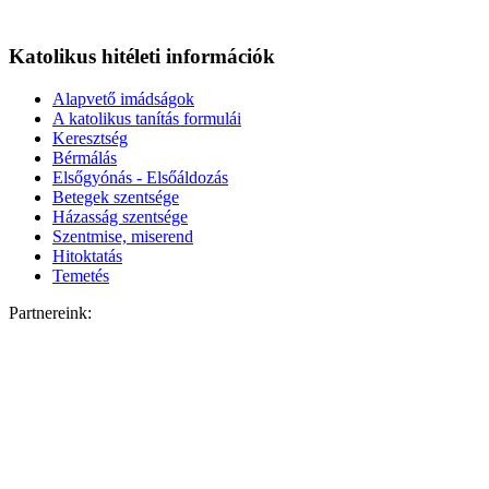
Katolikus hitéleti információk
Alapvető imádságok
A katolikus tanítás formulái
Keresztség
Bérmálás
Elsőgyónás - Elsőáldozás
Betegek szentsége
Házasság szentsége
Szentmise, miserend
Hitoktatás
Temetés
Partnereink: