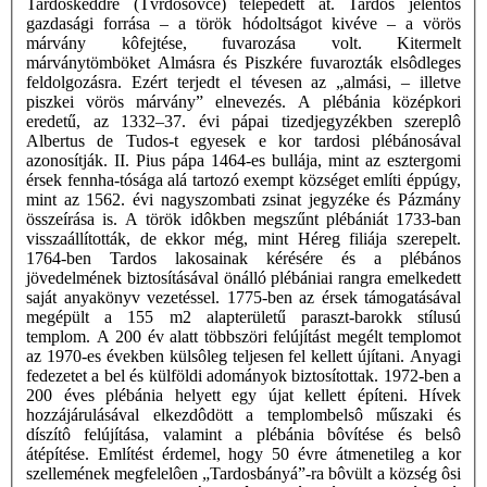
Tardoskeddre (Tvrdosovce) telepedett át. Tardos jelentôs
gazdasági forrása – a török hódoltságot kivéve – a vörös
márvány kôfejtése, fuvarozása volt. Kitermelt
márványtömböket Almásra és Piszkére fuvarozták elsôdleges
feldolgozásra. Ezért terjedt el tévesen az „almási, – illetve
piszkei vörös márvány” elnevezés. A plébánia középkori
eredetű, az 1332–37. évi pápai tizedjegyzékben szereplô
Albertus de Tudos-t egyesek e kor tardosi plébánosával
azonosítják. II. Pius pápa 1464-es bullája, mint az esztergomi
érsek fennha-tósága alá tartozó exempt községet említi éppúgy,
mint az 1562. évi nagyszombati zsinat jegyzéke és Pázmány
összeírása is. A török idôkben megszűnt plébániát 1733-ban
visszaállították, de ekkor még, mint Héreg filiája szerepelt.
1764-ben Tardos lakosainak kérésére és a plébános
jövedelmének biztosításával önálló plébániai rangra emelkedett
saját anyakönyv vezetéssel. 1775-ben az érsek támogatásával
megépült a 155 m2 alapterületű paraszt-barokk stílusú
templom. A 200 év alatt többszöri felújítást megélt templomot
az 1970-es években külsôleg teljesen fel kellett újítani. Anyagi
fedezetet a bel és külföldi adományok biztosítottak. 1972-ben a
200 éves plébánia helyett egy újat kellett építeni. Hívek
hozzájárulásával elkezdôdött a templombelsô műszaki és
díszítô felújítása, valamint a plébánia bôvítése és belsô
átépítése. Említést érdemel, hogy 50 évre átmenetileg a kor
szellemének megfelelôen „Tardosbányá”-ra bôvült a község ôsi