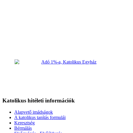
Katolikus hitéleti információk
Alapvető imádságok
A katolikus tanítás formulái
Keresztség
Bérmálás