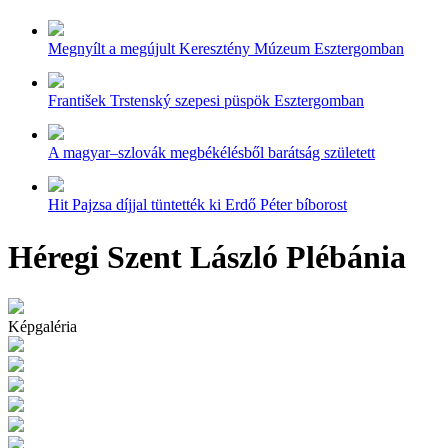
Megnyílt a megújult Keresztény Múzeum Esztergomban
František Trstenský szepesi püspök Esztergomban
A magyar–szlovák megbékélésből barátság született
Hit Pajzsa díjjal tüntették ki Erdő Péter bíborost
Héregi Szent László Plébánia
Képgaléria