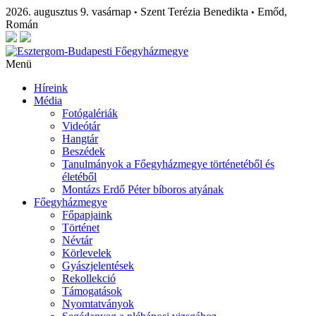
2026. augusztus 9. vasárnap
Szent Terézia Benedikta
Emőd,
•
•
Román
Menü
Híreink
Média
Fotógalériák
Videótár
Hangtár
Beszédek
Tanulmányok a Főegyházmegye történetéből és
életéből
Montázs Erdő Péter bíboros atyának
Főegyházmegye
Főpapjaink
Történet
Névtár
Körlevelek
Gyászjelentések
Rekollekció
Támogatások
Nyomtatványok