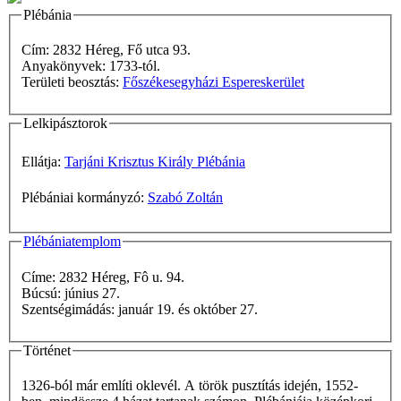
Plébánia
Cím: 2832 Héreg, Fő utca 93.
Anyakönyvek: 1733-tól.
Területi beosztás:
Főszékesegyházi Espereskerület
Lelkipásztorok
Ellátja:
Tarjáni Krisztus Király Plébánia
Plébániai kormányzó:
Szabó Zoltán
Plébániatemplom
Címe: 2832 Héreg, Fô u. 94.
Búcsú: június 27.
Szentségimádás: január 19. és október 27.
Történet
1326-ból már említi oklevél. A török pusztítás idején, 1552-