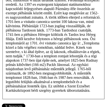
ben, mindössze 4 házat tartanak számon. Plébániája középkori
eredetű. Az 1397-es esztergomi káptalani statútumokhoz
kapcsolódó feljegyzésen alapuló Pázmány-féle összeírás az
exempt plébániák között említi. Ezért kap meghívást az 1562-
es nagyszombati zsinatra. A török idôben elterjed a reformáció.
1701-ben a visitatio canonica szerint 100 lakosa van, mind
kálvinista. Plébániáját 1723-ban jogilag visszaállítják, de
plébánosa Tardoson lakik. 1773-ban Tardoshoz csatolják.
1741-ben a plébános Héregre költözik és Tardos lesz Héreg
filiája. Ettôl kezdve folytonos a héregi plébánosok sora. Ôsi
templomáról az 1701. évi visitatio canonica így ír: „Temploma
közel a falu végéhez romokban, náddal fedve. Kinek van
szentelve, s ki által építve, az új lakosok, elhalálozván a régiek,
nem tudják.” 1730-ban a templom romjait lebontják és a régi
alapokon 1737-ben újat építe-nek, amelyet 1825-ben Rudnay
prímás kibôvíttet (166 m2) Packh Jánossal. Az egyházi
tulajdonban levô plébániaház műemlék jellegű. 1765-bôl
származik, de 1892-ben megnagyobbították. A műemlék
templomot 1828-ban, 1946-ban és 1987-ben renoválták. A
legutóbbi felújítás alkalmával a templombelsôt és a
plébániaházat festették újra. Ez utóbbit a Szent Erzsébet
Karitászközpont bérli szegény gyerekek táboroztatására.