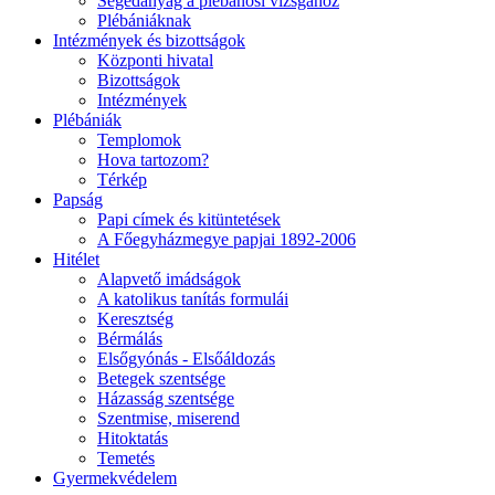
Segédanyag a plébánosi vizsgához
Plébániáknak
Intézmények és bizottságok
Központi hivatal
Bizottságok
Intézmények
Plébániák
Templomok
Hova tartozom?
Térkép
Papság
Papi címek és kitüntetések
A Főegyházmegye papjai 1892-2006
Hitélet
Alapvető imádságok
A katolikus tanítás formulái
Keresztség
Bérmálás
Elsőgyónás - Elsőáldozás
Betegek szentsége
Házasság szentsége
Szentmise, miserend
Hitoktatás
Temetés
Gyermekvédelem