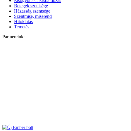
Elsőgyónás - Elsőáldozás
Betegek szentsége
Házasság szentsége
Szentmise, miserend
Hitoktatás
Temetés
Partnereink: