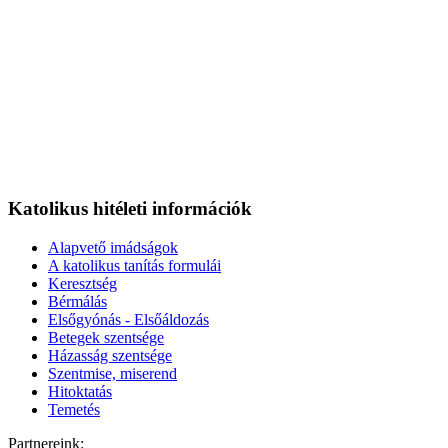
Katolikus hitéleti információk
Alapvető imádságok
A katolikus tanítás formulái
Keresztség
Bérmálás
Elsőgyónás - Elsőáldozás
Betegek szentsége
Házasság szentsége
Szentmise, miserend
Hitoktatás
Temetés
Partnereink: