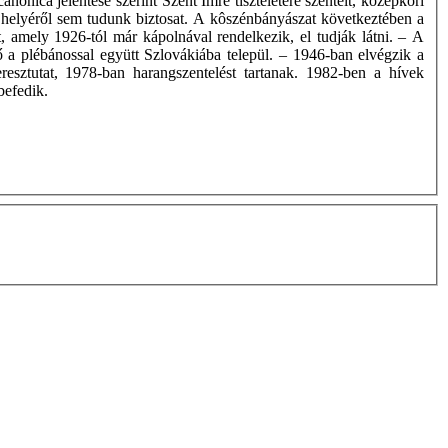
nonica jelentése szerint Szent Imre tiszteletére szentelt, középkori
helyéről sem tudunk biztosat. A kôszénbányászat következtében a
, amely 1926-tól már kápolnával rendelkezik, el tudják látni. – A
a plébánossal együtt Szlovákiába települ. – 1946-ban elvégzik a
sztutat, 1978-ban harangszentelést tartanak. 1982-ben a hívek
befedik.