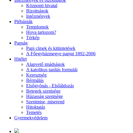
Intézmények és bizottságok
Központi hivatal
Bizottságok
Intézmények
Plébániák
Templomok
Hova tartozom?
Térkép
Papság
Papi címek és kitüntetések
A Főegyházmegye papjai 1892-2006
Hitélet
Alapvető imádságok
A katolikus tanítás formulái
Keresztség
Bérmálás
Elsőgyónás - Elsőáldozás
Betegek szentsége
Házasság szentsége
Szentmise, miserend
Hitoktatás
Temetés
Gyermekvédelem