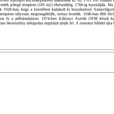
-ből származó kocsmaépületből alakították ki. Az 1701. évi visitatio ca
mlék jellegű templom (185 m2) elkészültéig, 1766-ig használják. Ma 
ek 1928-ban, hogy a közelében kialakult és hozzátartozó Annavölgyet
templom súlyosan megrongálódik, tornya leomlik. 1946-ban 800 hívő 
mon és a plébániaházon. 1974-ben Kákonyi Asztrik OFM készít kere
n ókeresztény sírkápolna alapfalait tárták fel. A romokat földdel újra 