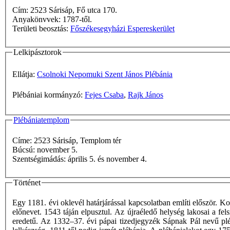
Cím: 2523 Sárisáp, Fő utca 170.
Anyakönvvek: 1787-től.
Területi beosztás:
Főszékesegyházi Espereskerület
Lelkipásztorok
Ellátja:
Csolnoki Nepomuki Szent János Plébánia
Plébániai kormányzó:
Fejes Csaba
,
Rajk János
Plébániatemplom
Címe: 2523 Sárisáp, Templom tér
Búcsú: november 5.
Szentségimádás: április 5. és november 4.
Történet
Egy 1181. évi oklevél határjárással kapcsolatban említi először. Ko
előnevet. 1543 táján elpusztul. Az újraéledő helység lakosai a f
eredetű. Az 1332–37. évi pápai tizedjegyzék Sápnak Pál nevű plébá