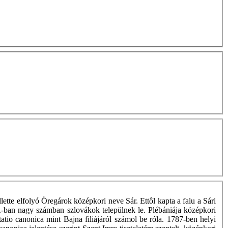
lette elfolyó Öregárok középkori neve Sár. Ettôl kapta a falu a Sári
z.-ban nagy számban szlovákok települnek le. Plébániája középkori
atio canonica mint Bajna filiájáról számol be róla. 1787-ben helyi