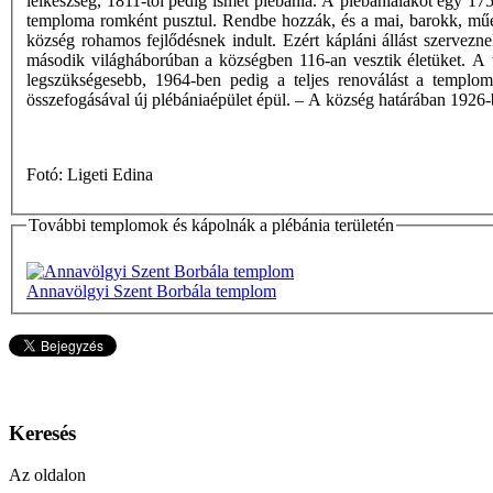
lelkészség, 1811-től pedig ismét plébánia. A plébánialakot egy 1750
temploma romként pusztul. Rendbe hozzák, és a mai, barokk, műe
község rohamos fejlődésnek indult. Ezért kápláni állást szervezn
második világháborúban a községben 116-an vesztik életüket. A 
legszükségesebb, 1964-ben pedig a teljes renoválást a templo
összefogásával új plébániaépület épül. – A község határában 1926-ba
Fotó: Ligeti Edina
További templomok és kápolnák a plébánia területén
Annavölgyi Szent Borbála templom
Keresés
Az oldalon