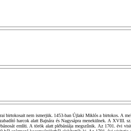
rai birtokosait nem ismerjük. 1453-ban Újlaki Miklós a birtokos. A mel
elszabadító harcok alatt Bajnára és Nagysápra menekülnek. A XVIII. s
nosát említi. A török alatt plébániája megszűnik. Az 1701. évi visit