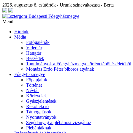
2026. augusztus 6. csütörtök
Urunk színeváltozása
Berta
•
•
Menü
Híreink
Média
Fotógalériák
Videótár
Hangtár
Beszédek
Tanulmányok a Főegyházmegye történetéből és életéből
Montázs Erdő Péter bíboros atyának
Főegyházmegye
Főpapjaink
Történet
Névtár
Körlevelek
Gyászjelentések
Rekollekció
Támogatások
Nyomtatványok
Segédanyag a plébánosi vizsgához
Plébániáknak