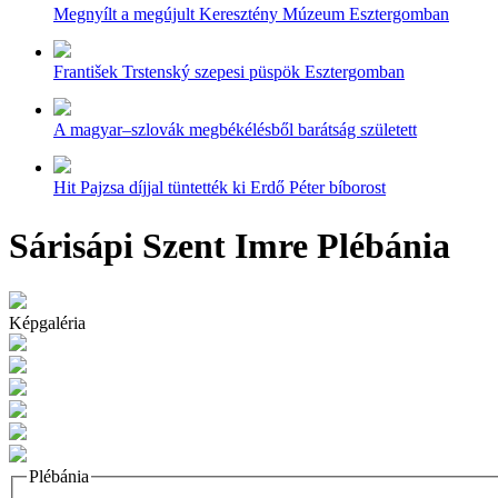
Megnyílt a megújult Keresztény Múzeum Esztergomban
František Trstenský szepesi püspök Esztergomban
A magyar–szlovák megbékélésből barátság született
Hit Pajzsa díjjal tüntették ki Erdő Péter bíborost
Sárisápi Szent Imre Plébánia
Képgaléria
Plébánia