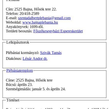
Cím: 2525 Bajna, Hősök tere 22.
Telefon: 20/418-2589
E-mail:
szentadalbertplebania@gmail.com
Weboldal:
www.bajnaplebania.hu
Anyakönyvek: 1699-tôl.
Területi beosztás:
Főszékesegyházi Espereskerület
Lelkipásztorok
Plébániai kormányzó:
Szivák Tamás
Diakónus:
Lénár Andor dr.
Plébániatemplom
Címe: 2525 Bajna, Hősök tere
Búcsú: április 23.
Szentségimádás: január 5. és április 24.
Történet