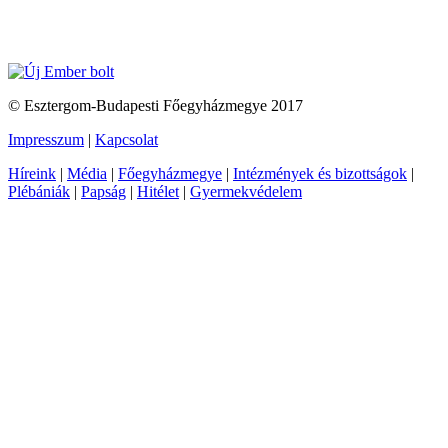
© Esztergom-Budapesti Főegyházmegye 2017
Impresszum
|
Kapcsolat
Híreink
|
Média
|
Főegyházmegye
|
Intézmények és bizottságok
|
Plébániák
|
Papság
|
Hitélet
|
Gyermekvédelem