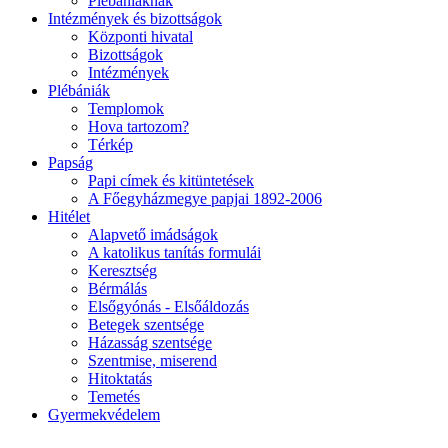
Plébániáknak
Intézmények és bizottságok
Központi hivatal
Bizottságok
Intézmények
Plébániák
Templomok
Hova tartozom?
Térkép
Papság
Papi címek és kitüntetések
A Főegyházmegye papjai 1892-2006
Hitélet
Alapvető imádságok
A katolikus tanítás formulái
Keresztség
Bérmálás
Elsőgyónás - Elsőáldozás
Betegek szentsége
Házasság szentsége
Szentmise, miserend
Hitoktatás
Temetés
Gyermekvédelem