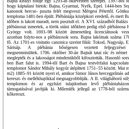
Bajna királyi földje egy 1293-as oklevélben szerepel. 1397-bôl fe
hogy káptalani birtok: Bajna, Gyarmat, Nyék, Epel. 1444-ben Se
kanonok bercse- puszta felét megveszi Mérgesi Pétertôl. Góti
temploma 1481-ben épült. Plébániája középkori eredetű, és mert Ba
időben is lakott maradt, nem pusztult el. A XVI. századból Balázs
plébánosai ismertek, a török utáni idôkben pedig elsô plébánosa 
György volt. 1693–98 között átmenetileg licenciátusok veze
azonban folyto-nos a plébánosok sora. Bajna lakóinak száma 1
fô. Az 1701-es visitatio canonica szerint filiái: Tokod, Nagysáp, 
Sárisáp. A plébánia bőségesen vezetett feljegyzései
megsemmisültek. 1706. október 30-án Bajnát tatai rác és német 
meglepték és a lakosságot mindenükből kifosztották. Hasonló sors
ben Bart falut is. 1994-tôl Bart és Bajna testvérfalui kapcsolatr
templomot Sándor Mihály kegyúr átépítteti 1751–55 között. Mai m
m2) 1885–91 között nyeri el, amikor Simor János hercegprímás 
kereszt- és mellékhajókkal megnagyobbítják. A II. világháború súly
templomon és az egyházi tulajdonban levő plébániaházo
támogatásával javítják ki. Műemlék jellegű az 1778-ból szárm
kőkereszt.