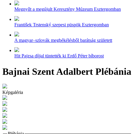
Megnyílt a megújult Keresztény Múzeum Esztergomban
František Trstenský szepesi püspök Esztergomban
A magyar–szlovák megbékélésből barátság született
Hit Pajzsa díjjal tüntették ki Erdő Péter bíborost
Bajnai Szent Adalbert Plébánia
Képgaléria
Plébánia