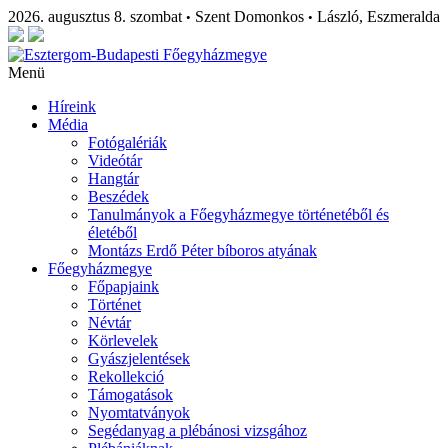
2026. augusztus 8. szombat
Szent Domonkos
László, Eszmeralda
•
•
Menü
Híreink
Média
Fotógalériák
Videótár
Hangtár
Beszédek
Tanulmányok a Főegyházmegye történetéből és
életéből
Montázs Erdő Péter bíboros atyának
Főegyházmegye
Főpapjaink
Történet
Névtár
Körlevelek
Gyászjelentések
Rekollekció
Támogatások
Nyomtatványok
Segédanyag a plébánosi vizsgához