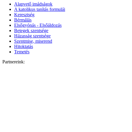
Alapvető imádságok
A katolikus tanítás formulái
Keresztség
Bérmálás
Elsőgyónás - Elsőáldozás
Betegek szentsége
Házasság szentsége
Szentmise, miserend
Hitoktatás
Temetés
Partnereink: