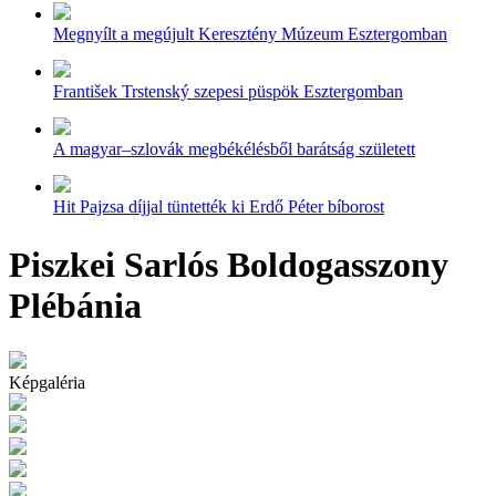
Megnyílt a megújult Keresztény Múzeum Esztergomban
František Trstenský szepesi püspök Esztergomban
A magyar–szlovák megbékélésből barátság született
Hit Pajzsa díjjal tüntették ki Erdő Péter bíborost
Piszkei Sarlós Boldogasszony
Plébánia
Képgaléria