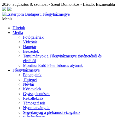
2026. augusztus 8. szombat
Szent Domonkos
László, Eszmeralda
•
•
Menü
Híreink
Média
Fotógalériák
Videótár
Hangtár
Beszédek
Tanulmányok a Főegyházmegye történetéből és
életéből
Montázs Erdő Péter bíboros atyának
Főegyházmegye
Főpapjaink
Történet
Névtár
Körlevelek
Gyászjelentések
Rekollekció
Támogatások
Nyomtatványok
Segédanyag a plébánosi vizsgához