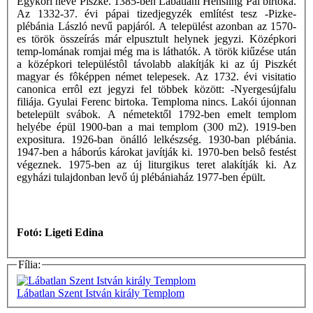
Egykori neve Piszke. 1385-ben Lábatlani Hensling Pál birtoka.
Az 1332-37. évi pápai tizedjegyzék említést tesz -Pizke-
plébánia László nevű papjáról. A települést azonban az 1570-
es török összeírás már elpusztult helynek jegyzi. Középkori
temp-lomának romjai még ma is láthatók. A török kiűzése után
a középkori településtôl távolabb alakítják ki az új Piszkét
magyar és fôképpen német telepesek. Az 1732. évi visitatio
canonica errôl ezt jegyzi fel többek között: -Nyergesújfalu
filiája. Gyulai Ferenc birtoka. Temploma nincs. Lakói újonnan
betelepült svábok. A németektől 1792-ben emelt templom
helyébe épül 1900-ban a mai templom (300 m2). 1919-ben
expositura. 1926-ban önálló lelkészség. 1930-ban plébánia.
1947-ben a háborús károkat javítják ki. 1970-ben belsô festést
végeznek. 1975-ben az új liturgikus teret alakítják ki. Az
egyházi tulajdonban levő új plébániaház 1977-ben épült.
Fotó: Ligeti Edina
Fília:
Lábatlan Szent István király Templom