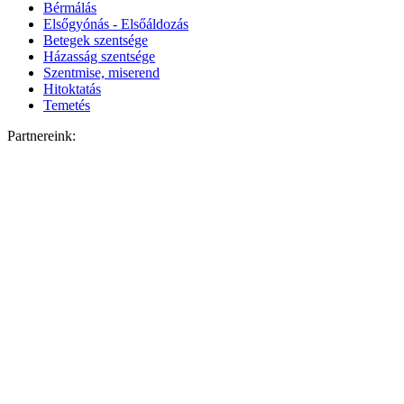
Bérmálás
Elsőgyónás - Elsőáldozás
Betegek szentsége
Házasság szentsége
Szentmise, miserend
Hitoktatás
Temetés
Partnereink: