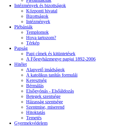
Plébániáknak
Intézmények és bizottságok
Központi hivatal
Bizottságok
Intézmények
Plébániák
Templomok
Hova tartozom?
Térkép
Papság
Papi címek és kitüntetések
A Főegyházmegye papjai 1892-2006
Hitélet
Alapvető imádságok
A katolikus tanítás formulái
Keresztség
Bérmálás
Elsőgyónás - Elsőáldozás
Betegek szentsége
Házasság szentsége
Szentmise, miserend
Hitoktatás
Temetés
Gyermekvédelem