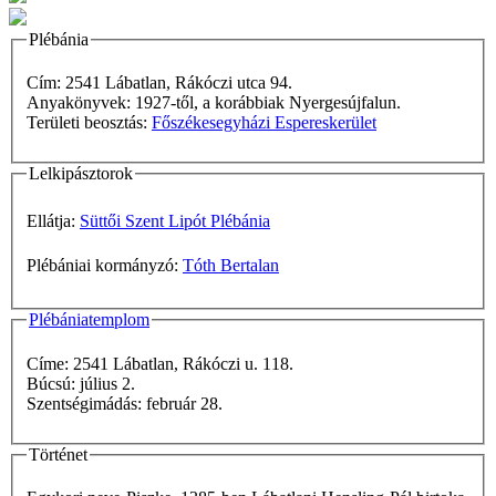
Plébánia
Cím: 2541 Lábatlan, Rákóczi utca 94.
Anyakönyvek: 1927-től, a korábbiak Nyergesújfalun.
Területi beosztás:
Főszékesegyházi Espereskerület
Lelkipásztorok
Ellátja:
Süttői Szent Lipót Plébánia
Plébániai kormányzó:
Tóth Bertalan
Plébániatemplom
Címe: 2541 Lábatlan, Rákóczi u. 118.
Búcsú: július 2.
Szentségimádás: február 28.
Történet