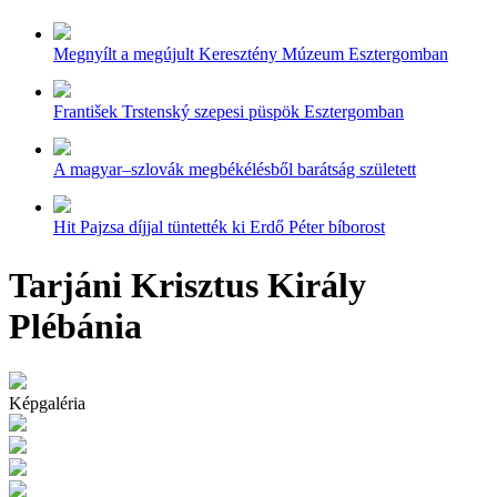
Megnyílt a megújult Keresztény Múzeum Esztergomban
František Trstenský szepesi püspök Esztergomban
A magyar–szlovák megbékélésből barátság született
Hit Pajzsa díjjal tüntették ki Erdő Péter bíborost
Tarjáni Krisztus Király
Plébánia
Képgaléria