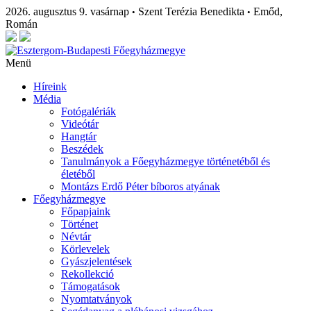
2026. augusztus 9. vasárnap
Szent Terézia Benedikta
Emőd,
•
•
Román
Menü
Híreink
Média
Fotógalériák
Videótár
Hangtár
Beszédek
Tanulmányok a Főegyházmegye történetéből és
életéből
Montázs Erdő Péter bíboros atyának
Főegyházmegye
Főpapjaink
Történet
Névtár
Körlevelek
Gyászjelentések
Rekollekció
Támogatások
Nyomtatványok