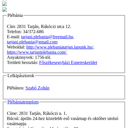
Plébánia
Cím: 2831 Tarján, Rákóczi utca 12.
Telefon: 34/372-686
E-mail:
tarjani.plebania@freemail.hu,
tarjani.plebania@gmail.com
Weboldal:
http://www.plebaniatarjan.lapunk.hu/,
https://www.tarjaniplebania.com/
Anyakönyvek: 1756-tól.
Területi beosztás:
Főszékesegyházi Espereskerület
Lelkipásztorok
Plébános:
Szabó Zoltán
Plébániatemplom
Címe: 2831 Tarján, Rákóczi u. 1.
Búcsú: április 24-hez közelebb eső vasárnap és október utolsó
vasárnapja.