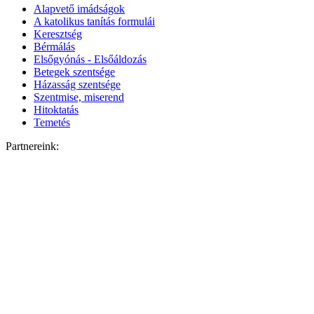
Alapvető imádságok
A katolikus tanítás formulái
Keresztség
Bérmálás
Elsőgyónás - Elsőáldozás
Betegek szentsége
Házasság szentsége
Szentmise, miserend
Hitoktatás
Temetés
Partnereink: