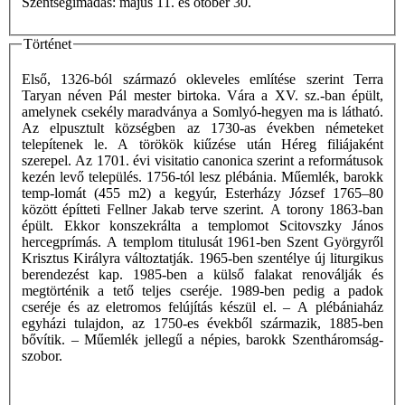
Szentségimádás: május 11. és otóber 30.
Történet
Első, 1326-ból származó okleveles említése szerint Terra
Taryan néven Pál mester birtoka. Vára a XV. sz.-ban épült,
amelynek csekély maradványa a Somlyó-hegyen ma is látható.
Az elpusztult községben az 1730-as években németeket
telepítenek le. A törökök kiűzése után Héreg filiájaként
szerepel. Az 1701. évi visitatio canonica szerint a reformátusok
kezén levő település. 1756-tól lesz plébánia. Műemlék, barokk
temp-lomát (455 m2) a kegyúr, Esterházy József 1765–80
között építteti Fellner Jakab terve szerint. A torony 1863-ban
épült. Ekkor konszekrálta a templomot Scitovszky János
hercegprímás. A templom titulusát 1961-ben Szent Györgyről
Krisztus Királyra változtatják. 1965-ben szentélye új liturgikus
berendezést kap. 1985-ben a külső falakat renoválják és
megtörténik a tető teljes cseréje. 1989-ben pedig a padok
cseréje és az eletromos felújítás készül el. – A plébániaház
egyházi tulajdon, az 1750-es évekből származik, 1885-ben
bővítik. – Műemlék jellegű a népies, barokk Szentháromság-
szobor.