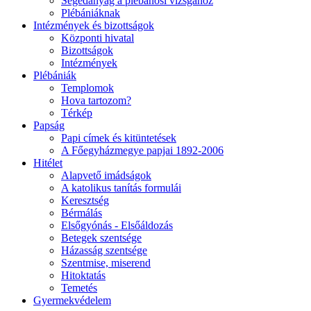
Segédanyag a plébánosi vizsgához
Plébániáknak
Intézmények és bizottságok
Központi hivatal
Bizottságok
Intézmények
Plébániák
Templomok
Hova tartozom?
Térkép
Papság
Papi címek és kitüntetések
A Főegyházmegye papjai 1892-2006
Hitélet
Alapvető imádságok
A katolikus tanítás formulái
Keresztség
Bérmálás
Elsőgyónás - Elsőáldozás
Betegek szentsége
Házasság szentsége
Szentmise, miserend
Hitoktatás
Temetés
Gyermekvédelem