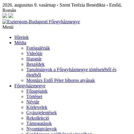
2026. augusztus 9. vasárnap
Szent Terézia Benedikta
Emőd,
•
•
Román
Menü
Híreink
Média
Fotógalériák
Videótár
Hangtár
Beszédek
Tanulmányok a Főegyházmegye történetéből és
életéből
Montázs Erdő Péter bíboros atyának
Főegyházmegye
Főpapjaink
Történet
Névtár
Körlevelek
Gyászjelentések
Rekollekció
Támogatások
Nyomtatványok