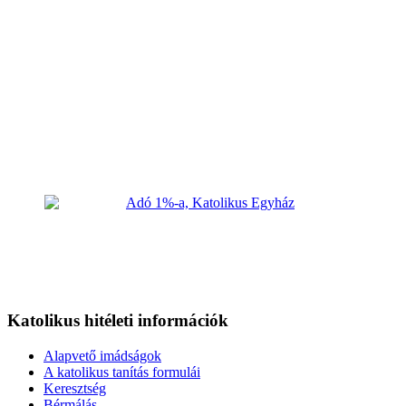
Katolikus hitéleti információk
Alapvető imádságok
A katolikus tanítás formulái
Keresztség
Bérmálás