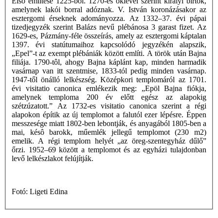
Első említése 1225-ből. 1270-es oklevél szerint királyi birtok,
amelynek lakói borral adóznak. V. István koronázásakor az
esztergomi érseknek adományozza. Az 1332–37. évi pápai
tizedjegyzék szerint Balázs nevű plébánosa 3 garast fizet. Az
1629-es, Pázmány-féle összeírás, amely az esztergomi káptalan
1397. évi statútumaihoz kapcsolódó jegyzékén alapszik,
„Epel”-t az exempt plébániák között említi. A török után Bajna
filiája. 1790-tôl, ahogy Bajna káplánt kap, minden harmadik
vasárnap van itt szentmise, 1833-tól pedig minden vasárnap.
1947-től önálló lelkészség. Középkori templomáról az 1701.
évi visitatio canonica emlékezik meg: „Epöl Bajna fiókja,
amelynek temploma 200 év előtt egész az alapokig
szétzúzatott.” Az 1732-es visitatio canonica szerint a régi
alapokon építik az új templomot a falutól ezer lépésre. Éppen
messzesége miatt 1802-ben lebontják, és anyagából 1805-ben a
mai, késô barokk, műemlék jellegű templomot (230 m2)
emelik. A régi templom helyét „az öreg-szentegyház dűlő”
őrzi. 1952–69 között a templomot és az egyházi tulajdonban
levő lelkészlakot felújítják.
Fotó: Ligeti Edina