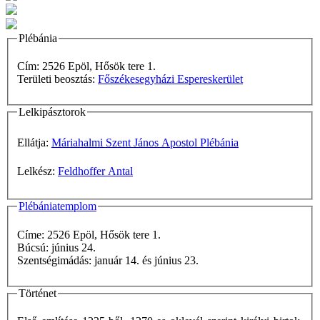
Plébánia
Cím: 2526 Epöl, Hősök tere 1.
Területi beosztás:
Főszékesegyházi Espereskerület
Lelkipásztorok
Ellátja:
Máriahalmi Szent János Apostol Plébánia
Lelkész:
Feldhoffer Antal
Plébániatemplom
Címe: 2526 Epöl, Hősök tere 1.
Búcsú: június 24.
Szentségimádás: január 14. és június 23.
Történet