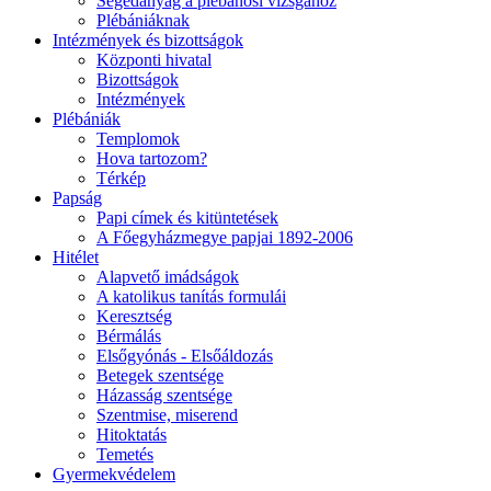
Segédanyag a plébánosi vizsgához
Plébániáknak
Intézmények és bizottságok
Központi hivatal
Bizottságok
Intézmények
Plébániák
Templomok
Hova tartozom?
Térkép
Papság
Papi címek és kitüntetések
A Főegyházmegye papjai 1892-2006
Hitélet
Alapvető imádságok
A katolikus tanítás formulái
Keresztség
Bérmálás
Elsőgyónás - Elsőáldozás
Betegek szentsége
Házasság szentsége
Szentmise, miserend
Hitoktatás
Temetés
Gyermekvédelem