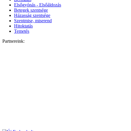
Elsőgyónás - Elsőáldozás
Betegek szentsége
Házasság szentsége
Szentmise, miserend
Hitoktatás
Temetés
Partnereink: