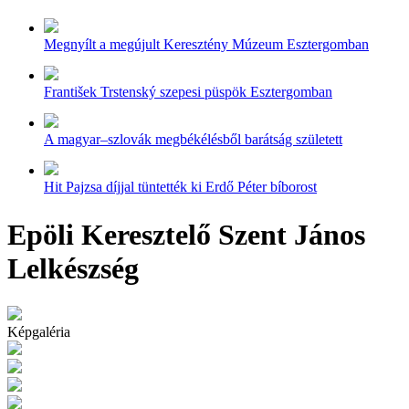
Megnyílt a megújult Keresztény Múzeum Esztergomban
František Trstenský szepesi püspök Esztergomban
A magyar–szlovák megbékélésből barátság született
Hit Pajzsa díjjal tüntették ki Erdő Péter bíborost
Epöli Keresztelő Szent János
Lelkészség
Képgaléria