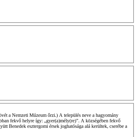
Sírkövét a Nemzeti Múzeum őrzi.) A település neve a hagyomány
bban fekvő helyre így: „gyer(a)mély(re)”. A községében fekvő
ütt Benedek esztergomi érsek joghatósága alá kerültek, cserébe a