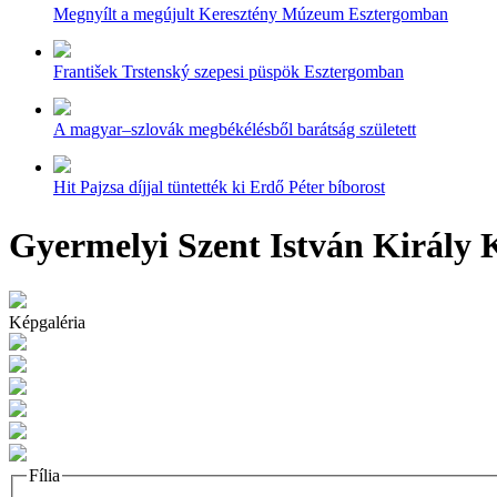
Megnyílt a megújult Keresztény Múzeum Esztergomban
František Trstenský szepesi püspök Esztergomban
A magyar–szlovák megbékélésből barátság született
Hit Pajzsa díjjal tüntették ki Erdő Péter bíborost
Gyermelyi Szent István Király
Képgaléria
Fília