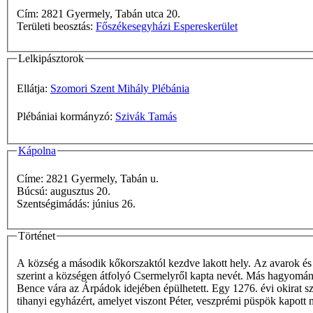
Cím: 2821 Gyermely, Tabán utca 20.
Területi beosztás:
Főszékesegyházi Espereskerület
Lelkipásztorok
Ellátja:
Szomori Szent Mihály Plébánia
Plébániai kormányzó:
Szivák Tamás
Kápolna
Címe: 2821 Gyermely, Tabán u.
Búcsú: augusztus 20.
Szentségimádás: június 26.
Történet
A község a második kőkorszaktól kezdve lakott hely. Az avarok és a
szerint a községen átfolyó Csermelyről kapta nevét. Más hagyomán
Bence vára az Árpádok idejében épülhetett. Egy 1276. évi okirat s
tihanyi egyházért, amelyet viszont Péter, veszprémi püspök kapott