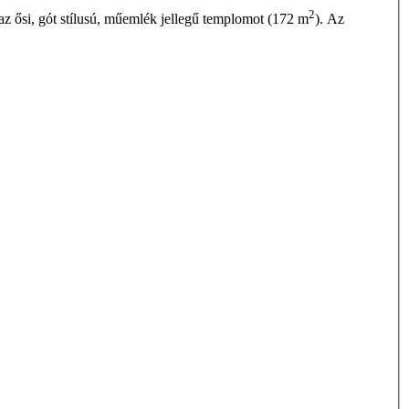
2
z ősi, gót stílusú, műemlék jellegű templomot (172 m
). Az