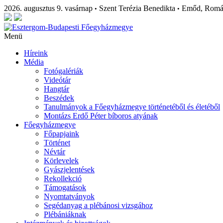
2026. augusztus 9. vasárnap
Szent Terézia Benedikta
Emőd, Rom
•
•
Menü
Híreink
Média
Fotógalériák
Videótár
Hangtár
Beszédek
Tanulmányok a Főegyházmegye történetéből és életéből
Montázs Erdő Péter bíboros atyának
Főegyházmegye
Főpapjaink
Történet
Névtár
Körlevelek
Gyászjelentések
Rekollekció
Támogatások
Nyomtatványok
Segédanyag a plébánosi vizsgához
Plébániáknak