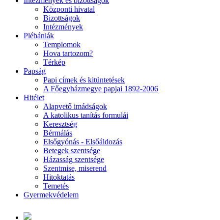
Intézmények és bizottságok
Központi hivatal
Bizottságok
Intézmények
Plébániák
Templomok
Hova tartozom?
Térkép
Papság
Papi címek és kitüntetések
A Főegyházmegye papjai 1892-2006
Hitélet
Alapvető imádságok
A katolikus tanítás formulái
Keresztség
Bérmálás
Elsőgyónás - Elsőáldozás
Betegek szentsége
Házasság szentsége
Szentmise, miserend
Hitoktatás
Temetés
Gyermekvédelem