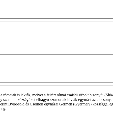
 rómaiak is lakták, melyet a feltárt római családi sírbolt bizonyít. (
y szerint a községüket elhagyó szomoriak hívták egymást az alacsonya
zerint Bylle-föld és Csolnok egyházai Germen (Gyermely) községgel egy
 meg. –