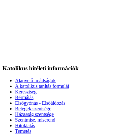
Katolikus hitéleti információk
Alapvető imádságok
A katolikus tanítás formulái
Keresztség
Bérmálás
Elsőgyónás - Elsőáldozás
Betegek szentsége
Házasság szentsége
Szentmise, miserend
Hitoktatás
Temetés