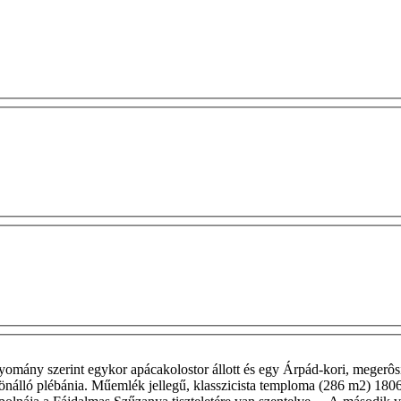
omány szerint egykor apácakolostor állott és egy Árpád-kori, megerôs
tt önálló plébánia. Műemlék jellegű, klasszicista temploma (286 m2) 18