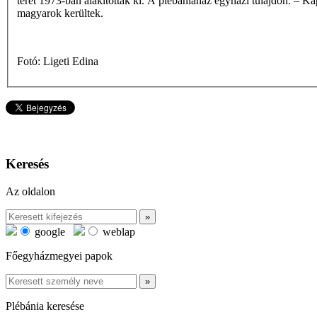
teret 1973-ban alakították ki. A plébániaház egyházi tulajdon. – K
magyarok kerültek.
Fotó: Ligeti Edina
Keresés
Az oldalon
google
weblap
Főegyházmegyei papok
Plébánia keresése