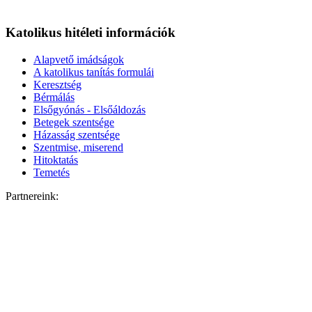
Katolikus hitéleti információk
Alapvető imádságok
A katolikus tanítás formulái
Keresztség
Bérmálás
Elsőgyónás - Elsőáldozás
Betegek szentsége
Házasság szentsége
Szentmise, miserend
Hitoktatás
Temetés
Partnereink: