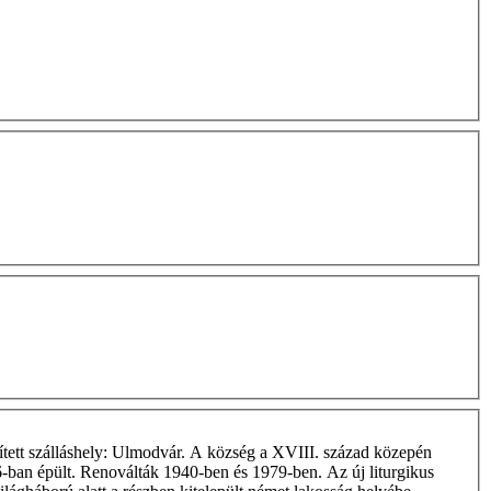
ített szálláshely: Ulmodvár. A község a XVIII. század közepén
06-ban épült. Renoválták 1940-ben és 1979-ben. Az új liturgikus