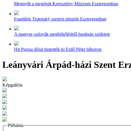
Megnyílt a megújult Keresztény Múzeum Esztergomban
František Trstenský szepesi püspök Esztergomban
A magyar–szlovák megbékélésből barátság született
Hit Pajzsa díjjal tüntették ki Erdő Péter bíborost
Leányvári Árpád-házi Szent Erz
Képgaléria
Plébánia