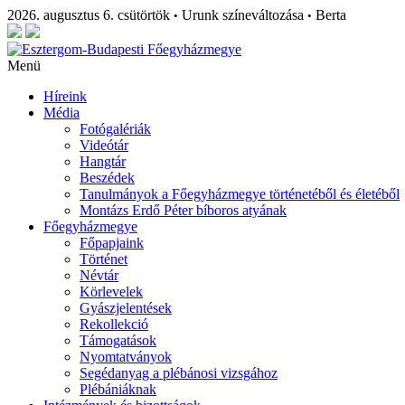
2026. augusztus 6. csütörtök
Urunk színeváltozása
Berta
•
•
Menü
Híreink
Média
Fotógalériák
Videótár
Hangtár
Beszédek
Tanulmányok a Főegyházmegye történetéből és életéből
Montázs Erdő Péter bíboros atyának
Főegyházmegye
Főpapjaink
Történet
Névtár
Körlevelek
Gyászjelentések
Rekollekció
Támogatások
Nyomtatványok
Segédanyag a plébánosi vizsgához
Plébániáknak