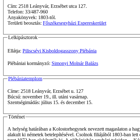
Cím: 2518 Leányvár, Erzsébet utca 127.
Telefon: 33/487-960
Anyakönyvek: 1803-tól.
Területi beosztás:
Főszékesegyházi Espereskerület
Lelkipásztorok
Ellátja:
Piliscsévi Kisboldogasszony Plébánia
Plébániai kormányzó:
Simonyi Molnár Balázs
Plébániatemplom
Címe: 2518 Leányvár, Erzsébet u. 127
Búcsú: november 19., ill. utáni vasárnap.
Szentségimádás: július 15. és december 15.
Történet
A helység határában a Kolostorhegynek nevezett magaslaton a hagy
alakult ki németek betelepítésével. Csolnok filiájából 1803-ban le