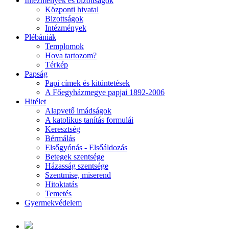
Intézmények és bizottságok
Központi hivatal
Bizottságok
Intézmények
Plébániák
Templomok
Hova tartozom?
Térkép
Papság
Papi címek és kitüntetések
A Főegyházmegye papjai 1892-2006
Hitélet
Alapvető imádságok
A katolikus tanítás formulái
Keresztség
Bérmálás
Elsőgyónás - Elsőáldozás
Betegek szentsége
Házasság szentsége
Szentmise, miserend
Hitoktatás
Temetés
Gyermekvédelem