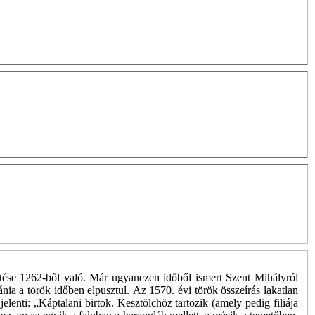
ítése 1262-ből való. Már ugyanezen időből ismert Szent Mihályról
nia a török időben elpusztul. Az 1570. évi török összeírás lakatlan
elenti: „Káptalani birtok. Kesztölchöz tartozik (amely pedig filiája