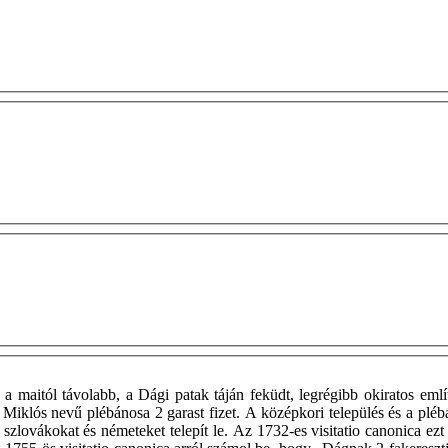
 maitól távolabb, a Dági patak táján feküdt, legrégibb okiratos eml
Miklós nevű plébánosa 2 garast fizet. A középkori település és a plébá
szlovákokat és németeket telepít le. Az 1732-es visitatio canonica ezt j