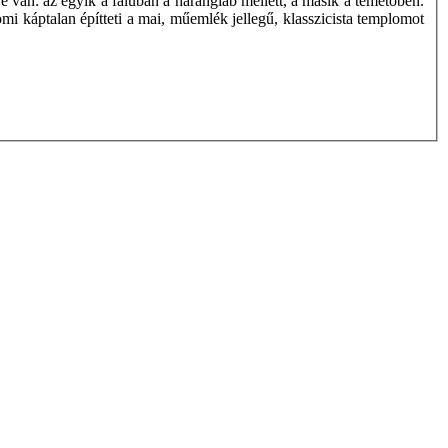
van: az egyik a faluban a harangláb mellett, a másik a temetőben.
mi káptalan építteti a mai, műemlék jellegű, klasszicista templomot