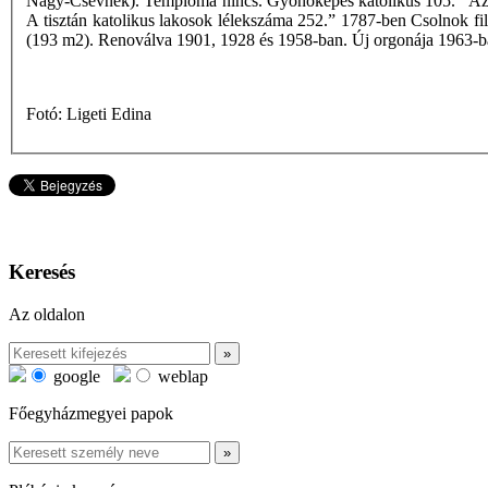
Nagy-Csévnek). Temploma nincs. Gyónóképes katolikus 105.” Az 175
A tisztán katolikus lakosok lélekszáma 252.” 1787-ben Csolnok fili
(193 m2). Renoválva 1901, 1928 és 1958-ban. Új orgonája 1963-ban
Fotó: Ligeti Edina
Keresés
Az oldalon
google
weblap
Főegyházmegyei papok