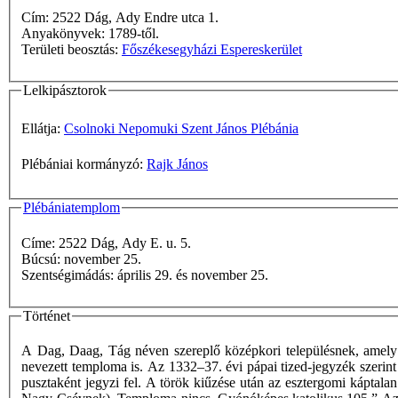
Cím: 2522 Dág, Ady Endre utca 1.
Anyakönyvek: 1789-től.
Területi beosztás:
Főszékesegyházi Espereskerület
Lelkipásztorok
Ellátja:
Csolnoki Nepomuki Szent János Plébánia
Plébániai kormányzó:
Rajk János
Plébániatemplom
Címe: 2522 Dág, Ady E. u. 5.
Búcsú: november 25.
Szentségimádás: április 29. és november 25.
Történet
A Dag, Daag, Tág néven szereplő középkori településnek, amely a
nevezett temploma is. Az 1332–37. évi pápai tized-jegyzék szerint 
pusztaként jegyzi fel. A török kiűzése után az esztergomi káptalan 