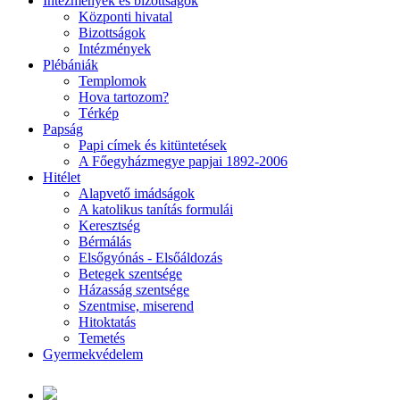
Intézmények és bizottságok
Központi hivatal
Bizottságok
Intézmények
Plébániák
Templomok
Hova tartozom?
Térkép
Papság
Papi címek és kitüntetések
A Főegyházmegye papjai 1892-2006
Hitélet
Alapvető imádságok
A katolikus tanítás formulái
Keresztség
Bérmálás
Elsőgyónás - Elsőáldozás
Betegek szentsége
Házasság szentsége
Szentmise, miserend
Hitoktatás
Temetés
Gyermekvédelem