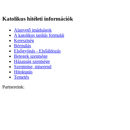
Katolikus hitéleti információk
Alapvető imádságok
A katolikus tanítás formulái
Keresztség
Bérmálás
Elsőgyónás - Elsőáldozás
Betegek szentsége
Házasság szentsége
Szentmise, miserend
Hitoktatás
Temetés
Partnereink: