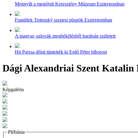
Megnyílt a megújult Keresztény Múzeum Esztergomban
František Trstenský szepesi püspök Esztergomban
A magyar–szlovák megbékélésből barátság született
Hit Pajzsa díjjal tüntették ki Erdő Péter bíborost
Dági Alexandriai Szent Katalin
Képgaléria
Plébánia