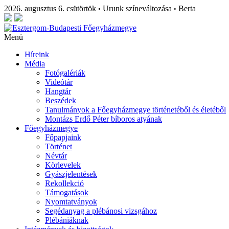
2026. augusztus 6. csütörtök
Urunk színeváltozása
Berta
•
•
Menü
Híreink
Média
Fotógalériák
Videótár
Hangtár
Beszédek
Tanulmányok a Főegyházmegye történetéből és életéből
Montázs Erdő Péter bíboros atyának
Főegyházmegye
Főpapjaink
Történet
Névtár
Körlevelek
Gyászjelentések
Rekollekció
Támogatások
Nyomtatványok
Segédanyag a plébánosi vizsgához
Plébániáknak