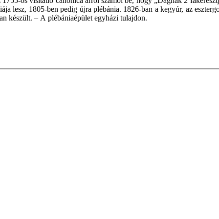
5-ös visitatio canonica arról számol be, hogy „Dágnak 2 fakeresztje 
ája lesz, 1805-ben pedig újra plébánia. 1826-ban a kegyúr, az esztergo
 készült. – A plébániaépület egyházi tulajdon.