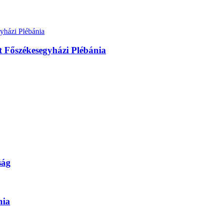
 Főszékesegyházi Plébánia
ság
nia