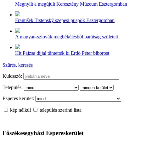
Megnyílt a megújult Keresztény Múzeum Esztergomban
František Trstenský szepesi püspök Esztergomban
A magyar–szlovák megbékélésből barátság született
Hit Pajzsa díjjal tüntették ki Erdő Péter bíborost
Szűrés, keresés
Kulcsszó:
Település:
Esperes kerület:
kép nélkül
település szerinti lista
Főszékesegyházi Espereskerület