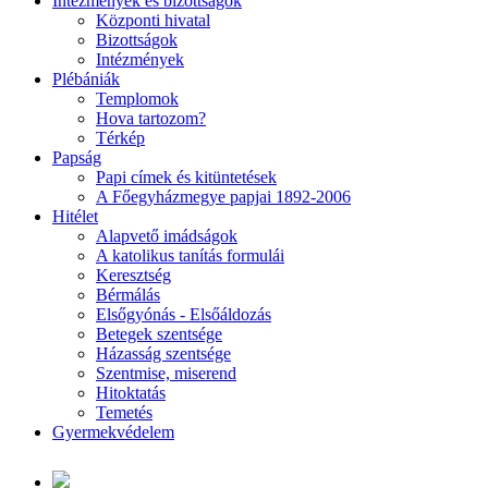
Intézmények és bizottságok
Központi hivatal
Bizottságok
Intézmények
Plébániák
Templomok
Hova tartozom?
Térkép
Papság
Papi címek és kitüntetések
A Főegyházmegye papjai 1892-2006
Hitélet
Alapvető imádságok
A katolikus tanítás formulái
Keresztség
Bérmálás
Elsőgyónás - Elsőáldozás
Betegek szentsége
Házasság szentsége
Szentmise, miserend
Hitoktatás
Temetés
Gyermekvédelem