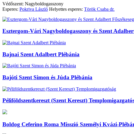
Védőszent: Nagyboldogasszony
Esperes:
Pokriva László
Helyettes esperes:
Török Csaba dr.
Esztergom-Vári Nagyboldogasszony és Szent Adalbert
Bajnai Szent Adalbert Plébánia
Bajóti Szent Simon és Júda Plébánia
Péliföldszentkereszt (Szent Kereszt) Templomigazgató
Boldog Ceferino Roma Misszió Személyi Kvázi-Plébá