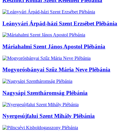
Kesztölci Római Szent Kelemen Plébánia
Leányvári Árpád-házi Szent Erzsébet Plébánia
Máriahalmi Szent János Apostol Plébánia
Mogyorósbányai Szűz Mária Neve Plébánia
Nagysápi Szentháromság Plébánia
Nyergesújfalui Szent Mihály Plébánia