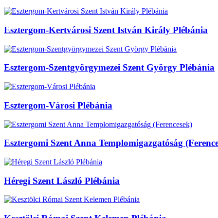
Esztergom-Kertvárosi Szent István Király Plébánia
Esztergom-Szentgyörgymezei Szent György Plébánia
Esztergom-Városi Plébánia
Esztergomi Szent Anna Templomigazgatóság (Ference
Héregi Szent László Plébánia