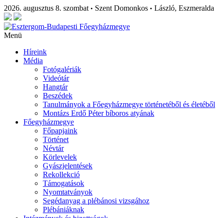
2026. augusztus 8. szombat
Szent Domonkos
László, Eszmeralda
•
•
Menü
Híreink
Média
Fotógalériák
Videótár
Hangtár
Beszédek
Tanulmányok a Főegyházmegye történetéből és életéből
Montázs Erdő Péter bíboros atyának
Főegyházmegye
Főpapjaink
Történet
Névtár
Körlevelek
Gyászjelentések
Rekollekció
Támogatások
Nyomtatványok
Segédanyag a plébánosi vizsgához
Plébániáknak