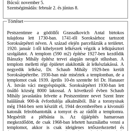
Búcsú: november 5.
Szentségimádás: február 2. és június 8.
Történet
Pestszentimre a gödöllői Grassalkovich Antal birtokos
tulajdona lett 1730-ban. 1741-től Soroksárhoz tartozott
Soroksárpéteri néven. A század elején parcellázták a területet.
1920. január 1-től kihelyezett lelkészek végzik a lelkipásztori
szolgálatot. A templom (590 m2) építése 1927-ben kezdődik
Bánszky Mihály építész tervei alapján neogót stílusban. A
templom melletti régi épületet alakították át lelkészlakássá. A
negyedik lelkész, Dr. Schaub Mihály 1929-ben került
Soroksárpéteribe. 1930-ban már miséztek a templomban, de a
templomot csak 1939. április 10-én szentelte fel Dr. Hanauer
Á. István váci megyéspüspök. Soroksárpéteri 1930-ban lett
önálló község 8000 lakossal. A következô évben Schaub
Mihály javaslatára felvette a Pestszentimre nevet Szent Imre
halálának 900-ik évfordulója alkalmából. Bár a toronysisak
még 1944-ben sem készült el, 1944 decemberében a kivonuló
katonák felrobbantották a tornyot és az rádőlt a templomra.
Megsérült a plébánia is. Az újjáépítés hamarosan
megkezdődött, de csak 1968-ban lehetett használatba venni a
templomot, akkor is csak ideiglenes tetőszerkezettel és