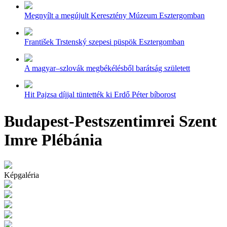
Megnyílt a megújult Keresztény Múzeum Esztergomban
František Trstenský szepesi püspök Esztergomban
A magyar–szlovák megbékélésből barátság született
Hit Pajzsa díjjal tüntették ki Erdő Péter bíborost
Budapest-Pestszentimrei Szent
Imre Plébánia
Képgaléria