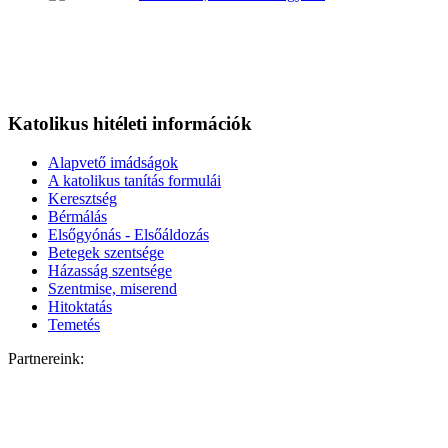
Katolikus hitéleti információk
Alapvető imádságok
A katolikus tanítás formulái
Keresztség
Bérmálás
Elsőgyónás - Elsőáldozás
Betegek szentsége
Házasság szentsége
Szentmise, miserend
Hitoktatás
Temetés
Partnereink: