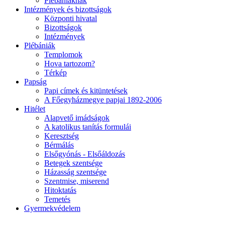
Plébániáknak
Intézmények és bizottságok
Központi hivatal
Bizottságok
Intézmények
Plébániák
Templomok
Hova tartozom?
Térkép
Papság
Papi címek és kitüntetések
A Főegyházmegye papjai 1892-2006
Hitélet
Alapvető imádságok
A katolikus tanítás formulái
Keresztség
Bérmálás
Elsőgyónás - Elsőáldozás
Betegek szentsége
Házasság szentsége
Szentmise, miserend
Hitoktatás
Temetés
Gyermekvédelem