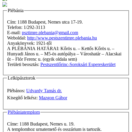
Plébánia
Cím: 1188 Budapest, Nemes utca 17-19.
Telefon: 1/292-3113
E-mail:
psztimre.plebania@gmail.com
Weboldal:
http://www.pestszentimre.plebania.hu
Anyakönyvek: 1921-től
A PLÉBÁNIA HATÁRAI: Kőrös u. – Kettős Kőrös u. –
Hunyadi János u. – M5-ös autópálya – Városhatár – Alacskai
út – Flór Ferenc u. (egyik oldala sem)
Területi beosztás:
Pestszentlőrinc-Soroksári Espereskerület
Lelkipásztorok
Plébános:
Udvardy Tamás dr.
Kisegítő lelkész:
Mazgon Gábor
Plébániatemplom
Címe: 1188 Budapest, Nemes u. 19.
A templomhoz urnatemető és osszárium is tartozik.