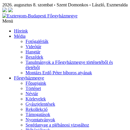
2026. augusztus 8. szombat
Szent Domonkos
László, Eszmeralda
•
•
Menü
Híreink
Média
Fotógalériák
Videótár
Hangtár
Beszédek
Tanulmányok a Főegyházmegye történetéből és
életéből
Montázs Erdő Péter bíboros atyának
Főegyházmegye
Főpapjaink
Történet
Névtár
Körlevelek
Gyászjelentések
Rekollekció
Támogatások
Nyomtatványok
Segédanyag a plébánosi vizsgához