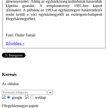
álmennyezettel. Addig az egyházközség kultúrházát használták
kápolna gyanánt. A templomtorony 1991-ben kapott
rézsisakot. A plébánia az 1993-as egyházmegyei határrendezés
során került a váci egyházmegyétől az esztergom-budapesti
főegyházmegyéhez.
Fotó: Thaler Tamás
Bővebben »
Keresés
Az oldalon
google
weblap
Főegyházmegyei papok